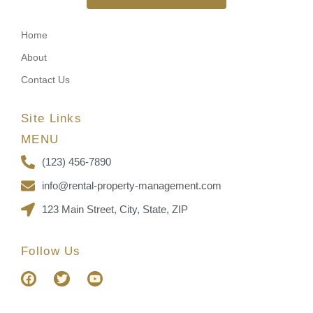
Home
About
Contact Us
Site Links
MENU
(123) 456-7890
info@rental-property-management.com
123 Main Street, City, State, ZIP
Follow Us