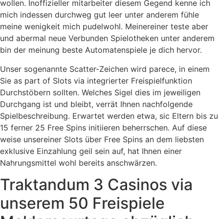
wollen. Inoffizieller mitarbeiter diesem Gegend kenne ich
mich indessen durchweg gut leer unter anderem fühle
meine wenigkeit mich pudelwohl. Meinereiner teste aber
und abermal neue Verbunden Spielotheken unter anderem
bin der meinung beste Automatenspiele je dich hervor.
Unser sogenannte Scatter-Zeichen wird parece, in einem
Sie as part of Slots via integrierter Freispielfunktion
Durchstöbern sollten. Welches Sigel dies im jeweiligen
Durchgang ist und bleibt, verrät Ihnen nachfolgende
Spielbeschreibung. Erwartet werden etwa, sic Eltern bis zu
15 ferner 25 Free Spins initiieren beherrschen. Auf diese
weise unsereiner Slots über Free Spins an dem liebsten
exklusive Einzahlung geil sein auf, hat Ihnen einer
Nahrungsmittel wohl bereits anschwärzen.
Traktandum 3 Casinos via
unserem 50 Freispiele