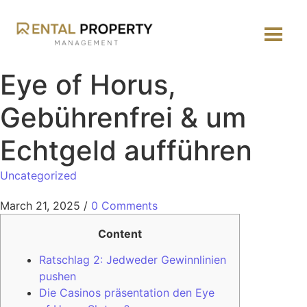
Eye of Horus,
Gebührenfrei & um
Echtgeld aufführen
Uncategorized
March 21, 2025
/
0 Comments
Content
Ratschlag 2: Jedweder Gewinnlinien
pushen
Die Casinos präsentation den Eye