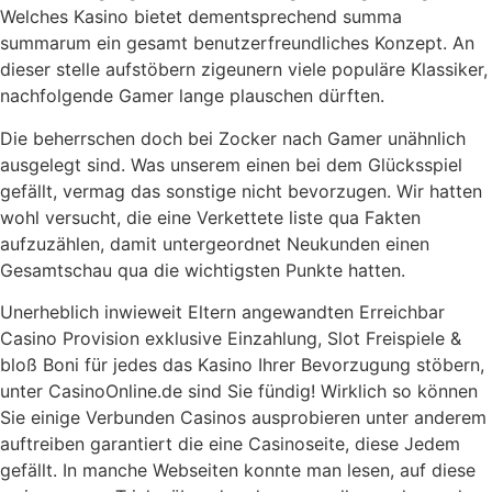
Welches Kasino bietet dementsprechend summa
summarum ein gesamt benutzerfreundliches Konzept. An
dieser stelle aufstöbern zigeunern viele populäre Klassiker,
nachfolgende Gamer lange plauschen dürften.
Die beherrschen doch bei Zocker nach Gamer unähnlich
ausgelegt sind. Was unserem einen bei dem Glücksspiel
gefällt, vermag das sonstige nicht bevorzugen. Wir hatten
wohl versucht, die eine Verkettete liste qua Fakten
aufzuzählen, damit untergeordnet Neukunden einen
Gesamtschau qua die wichtigsten Punkte hatten.
Unerheblich inwieweit Eltern angewandten Erreichbar
Casino Provision exklusive Einzahlung, Slot Freispiele &
bloß Boni für jedes das Kasino Ihrer Bevorzugung stöbern,
unter CasinoOnline.de sind Sie fündig! Wirklich so können
Sie einige Verbunden Casinos ausprobieren unter anderem
auftreiben garantiert die eine Casinoseite, diese Jedem
gefällt. In manche Webseiten konnte man lesen, auf diese