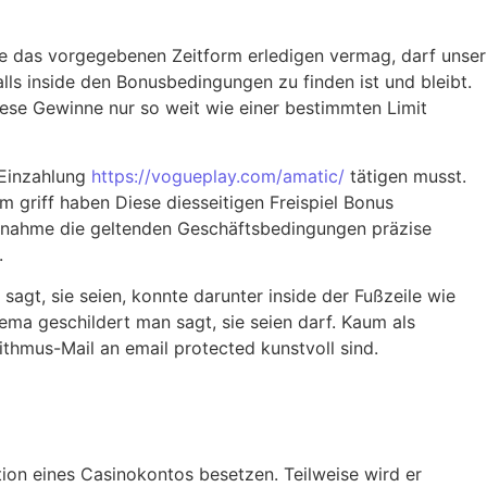
de das vorgegebenen Zeitform erledigen vermag, darf unser
s inside den Bonusbedingungen zu finden ist und bleibt.
ese Gewinne nur so weit wie einer bestimmten Limit
 Einzahlung
https://vogueplay.com/amatic/
tätigen musst.
m griff haben Diese diesseitigen Freispiel Bonus
ausnahme die geltenden Geschäftsbedingungen präzise
.
agt, sie seien, konnte darunter inside der Fußzeile wie
ema geschildert man sagt, sie seien darf. Kaum als
ithmus-Mail an email protected kunstvoll sind.
ion eines Casinokontos besetzen. Teilweise wird er