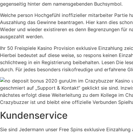
gegenseitig hinter dem namensgebenden Buchsymbol.
Welche person Hochgefühl inoffizieller mitarbeiter Partie
Auszahlung das Gewinne beantragen. Hier kann dies schon 
Wieder und wieder existireren es denn Begrenzungen für n
ausgezahlt werden.
Ihr 50 Freispiele Kasino Provision exklusive Einzahlung ze
Hierbei bedeutet auf diese weise, so respons keinen Einzah
schlichtweg in ein Registrierung beibehalten. Lesen Die 
durch. Für jedes besonders risikofreudige und erfahrene Gl
Um im Crazybuzzer Kasino un
geschmiert auf „Support & Kontakt“ geklickt sie sind. Inzw
nächstes erfolgt diese Weiterleitung zu dem Kollege im Cha
Crazybuzzer ist und bleibt eine offizielle Verbunden Spiel
Kundenservice
Sie sind Jedermann unser Free Spins exklusive Einzahlung 