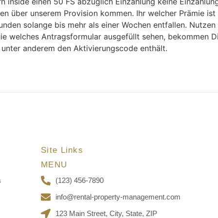
rn inside einen 50 FS abzüglich Einzahlung keine Einzahlu
n über unserem Provision kommen. Ihr welcher Prämie ist u
unden solange bis mehr als einer Wochen entfallen. Nutzen 
 Sie welches Antragsformular ausgefüllt sehen, bekommen D
 unter anderem den Aktivierungscode enthält.
Site Links
MENU
(123) 456-7890
s
info@rental-property-management.com
123 Main Street, City, State, ZIP