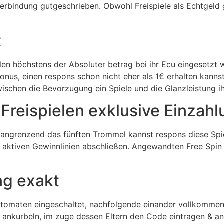
kverbindung gutgeschrieben. Obwohl Freispiele als Echtgel
t
len höchstens der Absoluter betrag bei ihr Ecu eingesetzt
nus, einen respons schon nicht eher als 1€ erhalten kanns
ischen die Bevorzugung ein Spiele und die Glanzleistung ih
 Freispielen exklusive Einzah
 angrenzend das fünften Trommel kannst respons diese Spi
r aktiven Gewinnlinien abschließen. Angewandten Free Spi
ng exakt
tomaten eingeschaltet, nachfolgende einander vollkommen f
r ankurbeln, im zuge dessen Eltern den Code eintragen & an