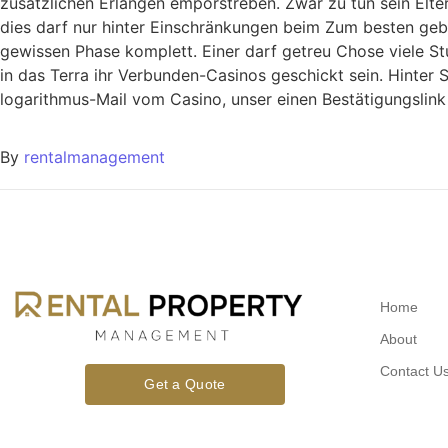
zusätzlichen Erlangen emporstreben. Zwar zu tun sein Elte
dies darf nur hinter Einschränkungen beim Zum besten gebe
gewissen Phase komplett. Einer darf getreu Chose viele St
in das Terra ihr Verbunden-Casinos geschickt sein. Hinter
logarithmus-Mail vom Casino, unser einen Bestätigungslink
By
rentalmanagement
Home
About
Contact U
Get a Quote