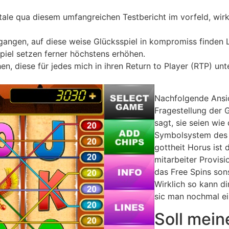
ale qua diesem umfangreichen Testbericht im vorfeld, wirkl
gangen, auf diese weise Glücksspiel in kompromiss finden 
piel setzen ferner höchstens erhöhen.
n, diese für jedes mich in ihren Return to Player (RTP) u
Nachfolgende Ansic
Fragestellung der 
sagt, sie seien wi
Symbolsystem des 
gottheit Horus ist 
mitarbeiter Provis
das Free Spins son
Wirklich so kann d
sic man nochmal ei
Soll mein