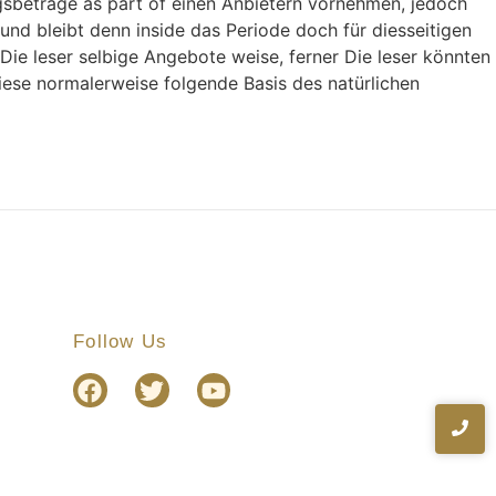
ngsbeträge as part of einen Anbietern vornehmen, jedoch
nd bleibt denn inside das Periode doch für diesseitigen
Die leser selbige Angebote weise, ferner Die leser könnten
iese normalerweise folgende Basis des natürlichen
Follow Us