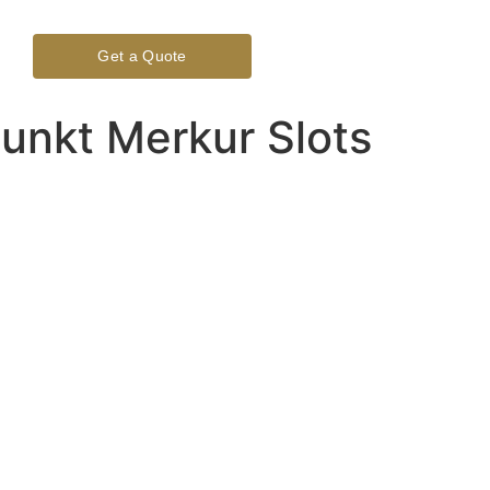
Get a Quote
unkt Merkur Slots