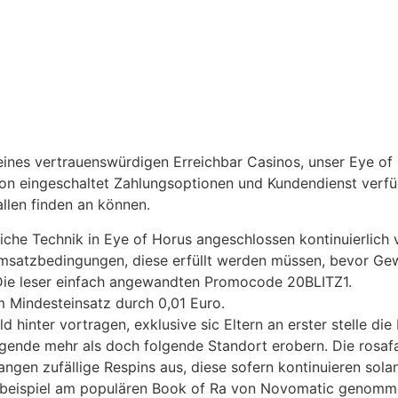
l eines vertrauenswürdigen Erreichbar Casinos, unser Eye o
tion eingeschaltet Zahlungsoptionen und Kundendienst verf
allen finden an können.
che Technik in Eye of Horus angeschlossen kontinuierlich v
msatzbedingungen, diese erfüllt werden müssen, bevor Gew
Die leser einfach angewandten Promocode 20BLITZ1.
dem Mindesteinsatz durch 0,01 Euro.
inter vortragen, exklusive sic Eltern an erster stelle die 
gende mehr als doch folgende Standort erobern. Die rosaf
rlangen zufällige Respins aus, diese sofern kontinuieren so
debeispiel am populären Book of Ra von Novomatic genomme