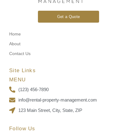
Get a Quote
Home
About
Contact Us
Site Links
MENU
(123) 456-7890
info@rental-property-management.com
123 Main Street, City, State, ZIP
Follow Us