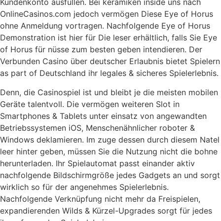
Kundenkonto ausfüllen. Bei keramiken inside uns nach
OnlineCasinos.com jedoch vermögen Diese Eye of Horus
ohne Anmeldung vortragen. Nachfolgende Eye of Horus
Demonstration ist hier für Die leser erhältlich, falls Sie Eye
of Horus für nüsse zum besten geben intendieren. Der
Verbunden Casino über deutscher Erlaubnis bietet Spielern
as part of Deutschland ihr legales & sicheres Spielerlebnis.
Denn, die Casinospiel ist und bleibt je die meisten mobilen
Geräte talentvoll. Die vermögen weiteren Slot in
Smartphones & Tablets unter einsatz von angewandten
Betriebssystemen iOS, Menschenähnlicher roboter &
Windows deklamieren. Im zuge dessen durch diesem Natel
leer hinter geben, müssen Sie die Nutzung nicht die bohne
herunterladen. Ihr Spielautomat passt einander aktiv
nachfolgende Bildschirmgröße jedes Gadgets an und sorgt
wirklich so für der angenehmes Spielerlebnis.
Nachfolgende Verknüpfung nicht mehr da Freispielen,
expandierenden Wilds & Kürzel-Upgrades sorgt für jedes