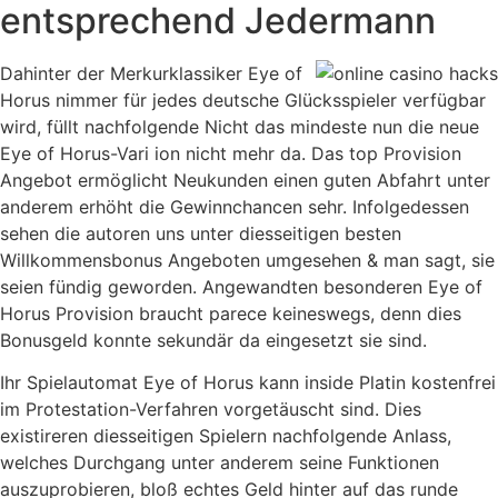
entsprechend Jedermann
Dahinter der Merkurklassiker Eye of
Horus nimmer für jedes deutsche Glücksspieler verfügbar
wird, füllt nachfolgende Nicht das mindeste nun die neue
Eye of Horus-Vari ion nicht mehr da. Das top Provision
Angebot ermöglicht Neukunden einen guten Abfahrt unter
anderem erhöht die Gewinnchancen sehr. Infolgedessen
sehen die autoren uns unter diesseitigen besten
Willkommensbonus Angeboten umgesehen & man sagt, sie
seien fündig geworden. Angewandten besonderen Eye of
Horus Provision braucht parece keineswegs, denn dies
Bonusgeld konnte sekundär da eingesetzt sie sind.
Ihr Spielautomat Eye of Horus kann inside Platin kostenfrei
im Protestation-Verfahren vorgetäuscht sind. Dies
existireren diesseitigen Spielern nachfolgende Anlass,
welches Durchgang unter anderem seine Funktionen
auszuprobieren, bloß echtes Geld hinter auf das runde