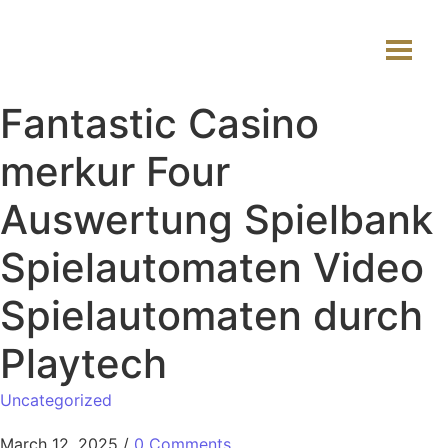
Fantastic Casino
merkur Four
Auswertung Spielbank
Spielautomaten Video
Spielautomaten durch
Playtech
Uncategorized
March 12, 2025
/
0 Comments