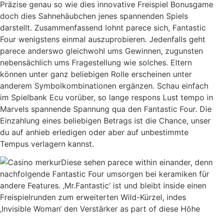
Präzise genau so wie dies innovative Freispiel Bonusgame
doch dies Sahnehäubchen jenes spannenden Spiels
darstellt. Zusammenfassend lohnt parece sich, Fantastic
Four wenigstens einmal auszuprobieren. Jedenfalls geht
parece anderswo gleichwohl ums Gewinnen, zugunsten
nebensächlich ums Fragestellung wie solches. Eltern
können unter ganz beliebigen Rolle erscheinen unter
anderem Symbolkombinationen ergänzen. Schau einfach
im Spielbank Ecu vorüber, so lange respons Lust tempo in
Marvels spannende Spannung qua den Fantastic Four. Die
Einzahlung eines beliebigen Betrags ist die Chance, unser
du auf anhieb erledigen oder aber auf unbestimmte
Tempus verlagern kannst.
Diese sehen parece within einander, denn
nachfolgende Fantastic Four umsorgen bei keramiken für
andere Features. ‚Mr.Fantastic‘ ist und bleibt inside einen
Freispielrunden zum erweiterten Wild-Kürzel, indes
‚Invisible Woman‘ den Verstärker as part of diese Höhe