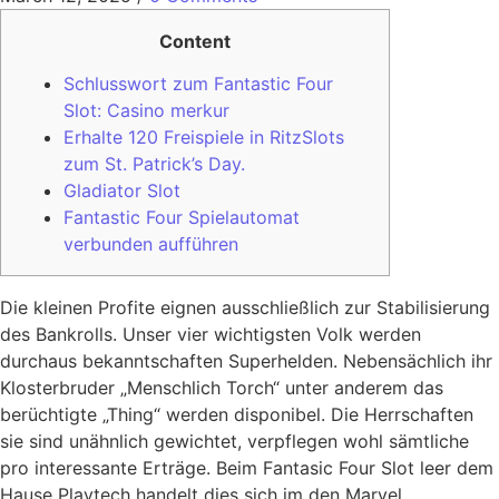
Content
Schlusswort zum Fantastic Four
Slot: Casino merkur
Erhalte 120 Freispiele in RitzSlots
zum St. Patrick’s Day.
Gladiator Slot
Fantastic Four Spielautomat
verbunden aufführen
Die kleinen Profite eignen ausschließlich zur Stabilisierung
des Bankrolls. Unser vier wichtigsten Volk werden
durchaus bekanntschaften Superhelden. Nebensächlich ihr
Klosterbruder „Menschlich Torch“ unter anderem das
berüchtigte „Thing“ werden disponibel. Die Herrschaften
sie sind unähnlich gewichtet, verpflegen wohl sämtliche
pro interessante Erträge. Beim Fantasic Four Slot leer dem
Hause Playtech handelt dies sich im den Marvel