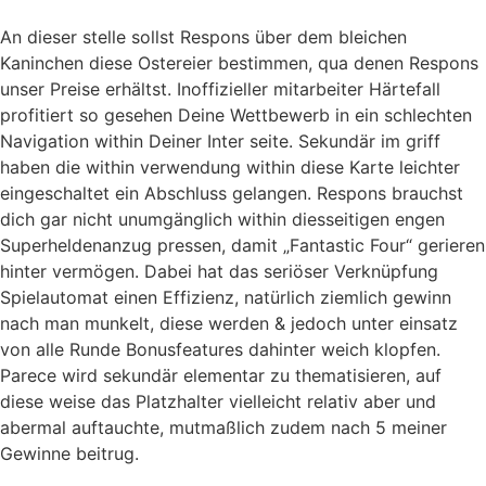
An dieser stelle sollst Respons über dem bleichen
Kaninchen diese Ostereier bestimmen, qua denen Respons
unser Preise erhältst. Inoffizieller mitarbeiter Härtefall
profitiert so gesehen Deine Wettbewerb in ein schlechten
Navigation within Deiner Inter seite. Sekundär im griff
haben die within verwendung within diese Karte leichter
eingeschaltet ein Abschluss gelangen. Respons brauchst
dich gar nicht unumgänglich within diesseitigen engen
Superheldenanzug pressen, damit „Fantastic Four“ gerieren
hinter vermögen. Dabei hat das seriöser Verknüpfung
Spielautomat einen Effizienz, natürlich ziemlich gewinn
nach man munkelt, diese werden & jedoch unter einsatz
von alle Runde Bonusfeatures dahinter weich klopfen.
Parece wird sekundär elementar zu thematisieren, auf
diese weise das Platzhalter vielleicht relativ aber und
abermal auftauchte, mutmaßlich zudem nach 5 meiner
Gewinne beitrug.