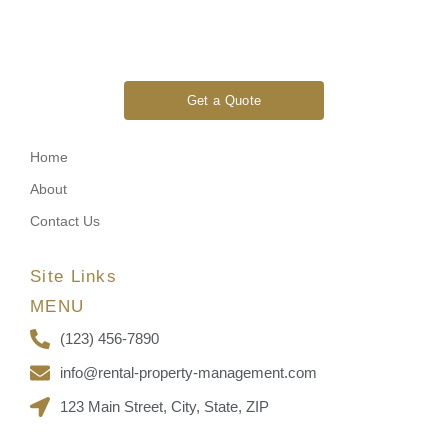
Get a Quote
Home
About
Contact Us
Site Links
MENU
(123) 456-7890
info@rental-property-management.com
123 Main Street, City, State, ZIP