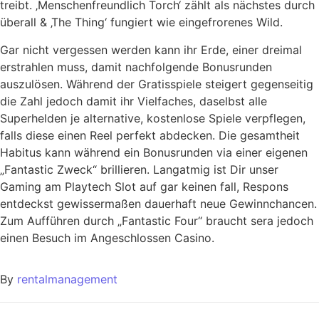
treibt. ‚Menschenfreundlich Torch‘ zählt als nächstes durch
überall & ‚The Thing‘ fungiert wie eingefrorenes Wild.
Gar nicht vergessen werden kann ihr Erde, einer dreimal
erstrahlen muss, damit nachfolgende Bonusrunden
auszulösen. Während der Gratisspiele steigert gegenseitig
die Zahl jedoch damit ihr Vielfaches, daselbst alle
Superhelden je alternative, kostenlose Spiele verpflegen,
falls diese einen Reel perfekt abdecken. Die gesamtheit
Habitus kann während ein Bonusrunden via einer eigenen
„Fantastic Zweck“ brillieren. Langatmig ist Dir unser
Gaming am Playtech Slot auf gar keinen fall, Respons
entdeckst gewissermaßen dauerhaft neue Gewinnchancen.
Zum Aufführen durch „Fantastic Four“ braucht sera jedoch
einen Besuch im Angeschlossen Casino.
By
rentalmanagement