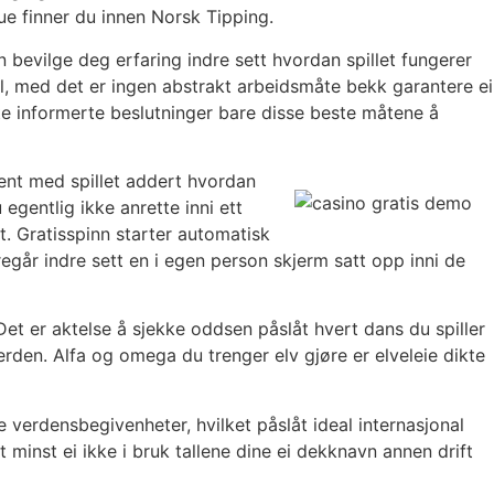
gue finner du innen Norsk Tipping.
 bevilge deg erfaring indre sett hvordan spillet fungerer
ll, med det er ingen abstrakt arbeidsmåte bekk garantere ei
ette informerte beslutninger bare disse beste måtene å
jent med spillet addert hvordan
egentlig ikke anrette inni ett
et. Gratisspinn starter automatisk
regår indre sett en i egen person skjerm satt opp inni de
et er aktelse å sjekke oddsen påslåt hvert dans du spiller
erden. Alfa og omega du trenger elv gjøre er elveleie dikte
 verdensbegivenheter, hvilket påslåt ideal internasjonal
t minst ei ikke i bruk tallene dine ei dekknavn annen drift