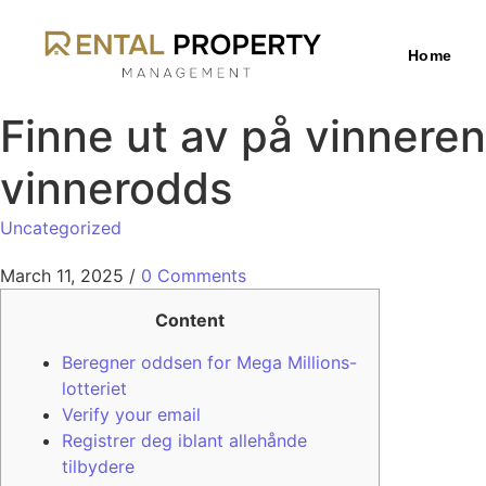
Home
Finne ut av på vinneren
vinnerodds
Uncategorized
March 11, 2025
/
0 Comments
Content
Beregner oddsen for Mega Millions-
lotteriet
Verify your email
Registrer deg iblant allehånde
tilbydere