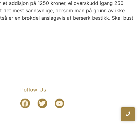
ir et addisjon på 1250 kroner, ei overskudd igang 250
åt det mest sannsynlige, dersom man på grunn av ikke
ltså er en brøkdel anslagsvis at berserk bestikk. Skal bust
Follow Us