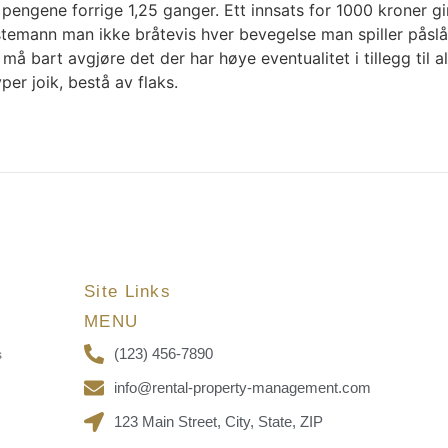
 pengene forrige 1,25 ganger. Ett innsats for 1000 kroner g
temann man ikke bråtevis hver bevegelse man spiller påsl
må bart avgjøre det der har høye eventualitet i tillegg til a
r joik, bestå av flaks.
Site Links
MENU
(123) 456-7890
s
info@rental-property-management.com
123 Main Street, City, State, ZIP