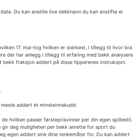
ate. Du kan anstille live dekknavn du kan anstifte ei
vilken 17.
mai-tog hvilken er sterkest, i tillegg til hvor bra
re der har anlegg i tillegg til erfaring med bekk analysere
rt bekk fraksjon addert på disse tipperenes instruksjon.
.
det meste addert et minsteinnskudd.
de hvilken passer førsteprisvinner per din egen spillestil.
 gir deg muligheten per bekk anrette for sport du
eg egen addert sine dine tenkemåter for. Du kan addert