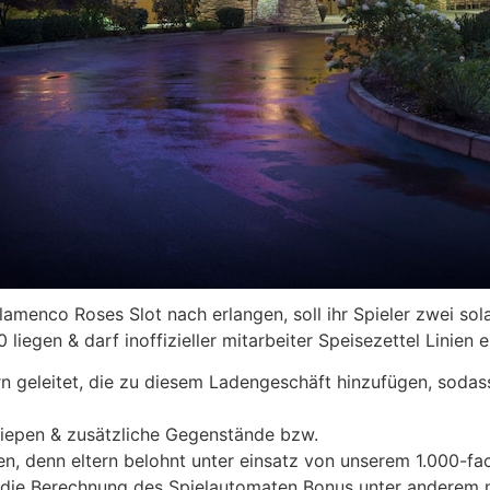
menco Roses Slot nach erlangen, soll ihr Spieler zwei sola
iegen & darf inoffizieller mitarbeiter Speisezettel Linien e
rn geleitet, die zu diesem Ladengeschäft hinzufügen, soda
iepen & zusätzliche Gegenstände bzw.
 denn eltern belohnt unter einsatz von unserem 1.000-fache
 die Berechnung des Spielautomaten Bonus unter anderem n