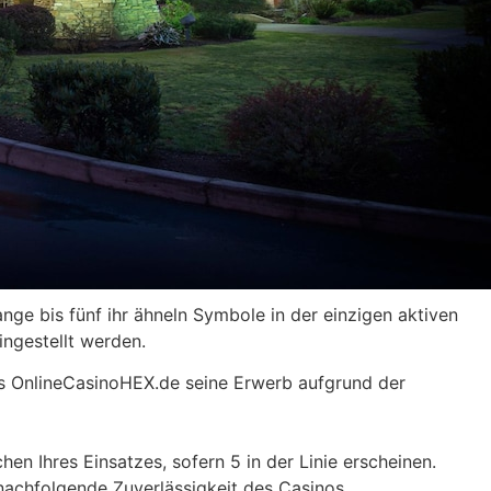
nge bis fünf ihr ähneln Symbole in der einzigen aktiven
ingestellt werden.
ss OnlineCasinoHEX.de seine Erwerb aufgrund der
n Ihres Einsatzes, sofern 5 in der Linie erscheinen.
achfolgende Zuverlässigkeit des Casinos.