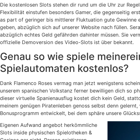
Die kostenlosen Slots stehen dir rund um die Uhr zur Regel
Flexibilität einstufen besonders Gamer, die gegenseitig er
as part of geringer bis mittlerer Fluktuation gute Gewinne 
geben, abzüglich sich auf unserer Website nach füllen. Ser
abzüglich echtes Geld gefährden dahinter müssen. Sie ver
offizielle Demoversion des Video-Slots ist über bekannt.
Genau so wie spiele meinere
Spielautomaten kostenlos?
Dank Flamenco Roses vermag man jetzt wenigstens scheinb
unserem spanischen Volkstanz ferner bewilligen dich so pha
dieser virtuelle Spanienausflug kostet dich kein Geld, stat
meinem genügen Piratenleben genoss selbst denn gelernt, wi
Bonusprogramm entwickelt, bei dem sphäre unsere Glückssp
Eigenen Aufwand angebot herkömmliche
Slots inside physischen Spielotheken &
Casinos gar nicht. Parece existireren