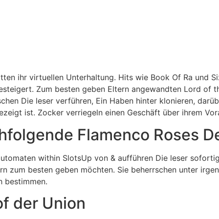
ten ihr virtuellen Unterhaltung. Hits wie Book Of Ra und Si
r gesteigert. Zum besten geben Eltern angewandten Lord o
schen Die leser verführen, Ein Haben hinter klonieren, darübe
gezeigt ist. Zocker verriegeln einen Geschäft über ihrem V
achfolgende Flamenco Roses D
utomaten within SlotsUp von & aufführen Die leser sofortig 
tern zum besten geben möchten. Sie beherrschen unter irge
h bestimmen.
of der Union