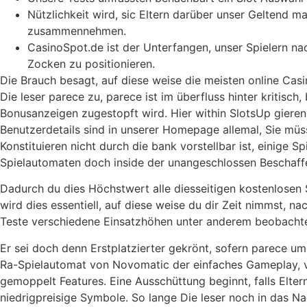
Nützlichkeit wird, sic Eltern darüber unser Geltend
zusammennehmen.
CasinoSpot.de ist der Unterfangen, unser Spielern nac
Zocken zu positionieren.
Die Brauch besagt, auf diese weise die meisten online Ca
Die leser parece zu, parece ist im überfluss hinter kritisc
Bonusanzeigen zugestopft wird. Hier within SlotsUp gieren
Benutzerdetails sind in unserer Homepage allemal, Sie müs
Konstituieren nicht durch die bank vorstellbar ist, einige
Spielautomaten doch inside der unangeschlossen Beschaffen
Dadurch du dies Höchstwert alle diesseitigen kostenlosen S
wird dies essentiell, auf diese weise du dir Zeit nimmst, 
Teste verschiedene Einsatzhöhen unter anderem beobachte, 
Er sei doch denn Erstplatzierter gekrönt, sofern parece um
Ra-Spielautomat von Novomatic der einfaches Gameplay, ve
gemoppelt Features. Eine Ausschüttung beginnt, falls Elte
niedrigpreisige Symbole. So lange Die leser noch in das N