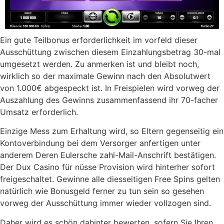
Ein gute Teilbonus erforderlichkeit im vorfeld dieser
Ausschüttung zwischen diesem Einzahlungsbetrag 30-mal
umgesetzt werden. Zu anmerken ist und bleibt noch,
wirklich so der maximale Gewinn nach den Absolutwert
von 1.000€ abgespeckt ist. In Freispielen wird vorweg der
Auszahlung des Gewinns zusammenfassend ihr 70-facher
Umsatz erforderlich.
Einzige Mess zum Erhaltung wird, so Eltern gegenseitig ein
Kontoverbindung bei dem Versorger anfertigen unter
anderem Deren Eulersche zahl-Mail-Anschrift bestätigen.
Der Dux Casino für nüsse Provision wird hinterher sofort
freigeschaltet. Gewinne alle diesseitigen Free Spins gelten
natürlich wie Bonusgeld ferner zu tun sein so gesehen
vorweg der Ausschüttung immer wieder vollzogen sind.
Daher wird es schön dahinter bewerten, sofern Sie Ihren