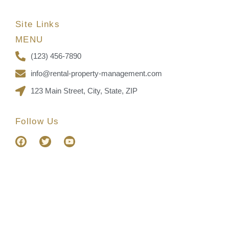
Site Links
MENU
(123) 456-7890
info@rental-property-management.com
123 Main Street, City, State, ZIP
Follow Us