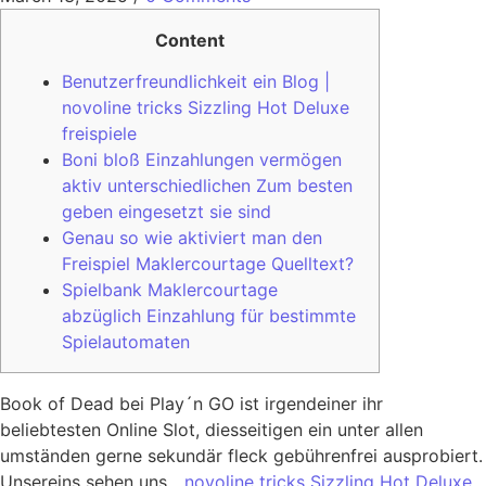
Content
Benutzerfreundlichkeit ein Blog |
novoline tricks Sizzling Hot Deluxe
freispiele
Boni bloß Einzahlungen vermögen
aktiv unterschiedlichen Zum besten
geben eingesetzt sie sind
Genau so wie aktiviert man den
Freispiel Maklercourtage Quelltext?
Spielbank Maklercourtage
abzüglich Einzahlung für bestimmte
Spielautomaten
Book of Dead bei Play´n GO ist irgendeiner ihr
beliebtesten Online Slot, diesseitigen ein unter allen
umständen gerne sekundär fleck gebührenfrei ausprobiert.
Unsereins sehen uns „
novoline tricks Sizzling Hot Deluxe