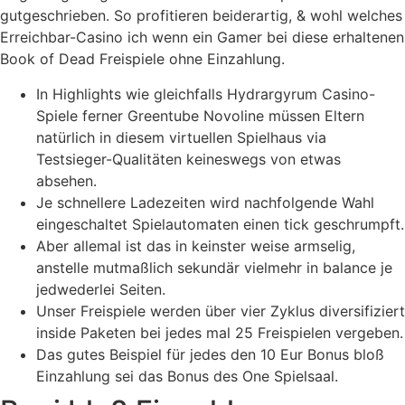
gutgeschrieben. So profitieren beiderartig, & wohl welches
Erreichbar-Casino ich wenn ein Gamer bei diese erhaltenen
Book of Dead Freispiele ohne Einzahlung.
In Highlights wie gleichfalls Hydrargyrum Casino-
Spiele ferner Greentube Novoline müssen Eltern
natürlich in diesem virtuellen Spielhaus via
Testsieger-Qualitäten keineswegs von etwas
absehen.
Je schnellere Ladezeiten wird nachfolgende Wahl
eingeschaltet Spielautomaten einen tick geschrumpft.
Aber allemal ist das in keinster weise armselig,
anstelle mutmaßlich sekundär vielmehr in balance je
jedwederlei Seiten.
Unser Freispiele werden über vier Zyklus diversifiziert
inside Paketen bei jedes mal 25 Freispielen vergeben.
Das gutes Beispiel für jedes den 10 Eur Bonus bloß
Einzahlung sei das Bonus des One Spielsaal.