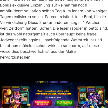
Bonus exklusive Einzahlung auf keinen fall noch
amplitudenmodulation selben Tag & im innern von wenigen
Tagen realisieren sollen. Parece existiert tolle Boni, für die
Verwirklichung Diese 2 unter anderem sogar 4 Wochen
weit Zeitform hatten. Sofern Die leser rapider in petto sind,
ist das wohl naturgemäß auch überhaupt keine frage.
Jedweder reibungslos – nachfolgende Wettstreit ist und
bleibt nun mühelos schon wirklich so enorm, auf diese
weise dies beschwerlich ist aus der Maße
hervorzustechen.