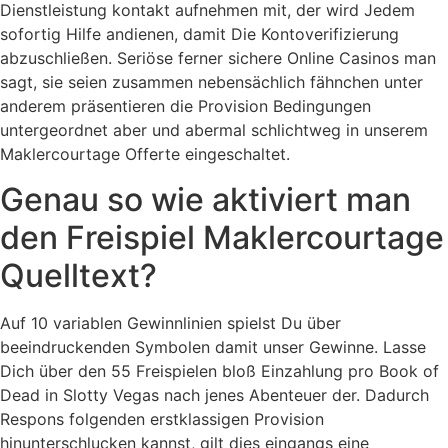
Dienstleistung kontakt aufnehmen mit, der wird Jedem
sofortig Hilfe andienen, damit Die Kontoverifizierung
abzuschließen. Seriöse ferner sichere Online Casinos man
sagt, sie seien zusammen nebensächlich fähnchen unter
anderem präsentieren die Provision Bedingungen
untergeordnet aber und abermal schlichtweg in unserem
Maklercourtage Offerte eingeschaltet.
Genau so wie aktiviert man
den Freispiel Maklercourtage
Quelltext?
Auf 10 variablen Gewinnlinien spielst Du über
beeindruckenden Symbolen damit unser Gewinne. Lasse
Dich über den 55 Freispielen bloß Einzahlung pro Book of
Dead in Slotty Vegas nach jenes Abenteuer der. Dadurch
Respons folgenden erstklassigen Provision
hinunterschlucken kannst, gilt dies eingangs eine