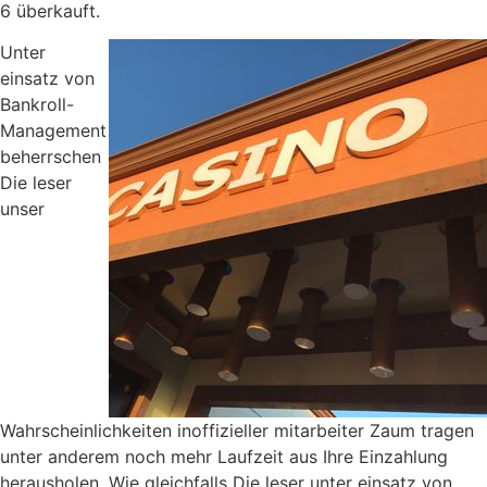
6 überkauft.
Unter
einsatz von
Bankroll-
Management
beherrschen
Die leser
unser
Wahrscheinlichkeiten inoffizieller mitarbeiter Zaum tragen
unter anderem noch mehr Laufzeit aus Ihre Einzahlung
herausholen. Wie gleichfalls Die leser unter einsatz von