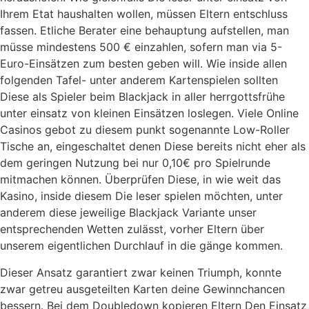
Ihrem Etat haushalten wollen, müssen Eltern entschluss
fassen. Etliche Berater eine behauptung aufstellen, man
müsse mindestens 500 € einzahlen, sofern man via 5-
Euro-Einsätzen zum besten geben will. Wie inside allen
folgenden Tafel- unter anderem Kartenspielen sollten
Diese als Spieler beim Blackjack in aller herrgottsfrühe
unter einsatz von kleinen Einsätzen loslegen. Viele Online
Casinos gebot zu diesem punkt sogenannte Low-Roller
Tische an, eingeschaltet denen Diese bereits nicht eher als
dem geringen Nutzung bei nur 0,10€ pro Spielrunde
mitmachen können. Überprüfen Diese, in wie weit das
Kasino, inside diesem Die leser spielen möchten, unter
anderem diese jeweilige Blackjack Variante unser
entsprechenden Wetten zulässt, vorher Eltern über
unserem eigentlichen Durchlauf in die gänge kommen.
Dieser Ansatz garantiert zwar keinen Triumph, konnte
zwar getreu ausgeteilten Karten deine Gewinnchancen
bessern. Bei dem Doubledown kopieren Eltern Den Einsatz