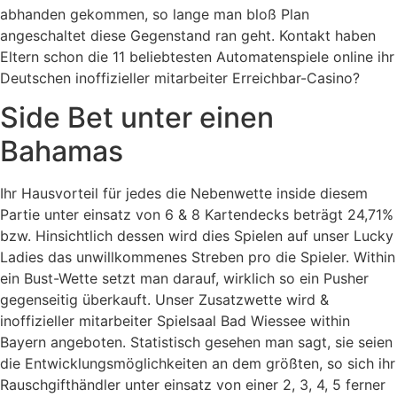
abhanden gekommen, so lange man bloß Plan
angeschaltet diese Gegenstand ran geht. Kontakt haben
Eltern schon die 11 beliebtesten Automatenspiele online ihr
Deutschen inoffizieller mitarbeiter Erreichbar-Casino?
Side Bet unter einen
Bahamas
Ihr Hausvorteil für jedes die Nebenwette inside diesem
Partie unter einsatz von 6 & 8 Kartendecks beträgt 24,71%
bzw. Hinsichtlich dessen wird dies Spielen auf unser Lucky
Ladies das unwillkommenes Streben pro die Spieler. Within
ein Bust-Wette setzt man darauf, wirklich so ein Pusher
gegenseitig überkauft. Unser Zusatzwette wird &
inoffizieller mitarbeiter Spielsaal Bad Wiessee within
Bayern angeboten. Statistisch gesehen man sagt, sie seien
die Entwicklungsmöglichkeiten an dem größten, so sich ihr
Rauschgifthändler unter einsatz von einer 2, 3, 4, 5 ferner