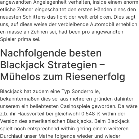
angewandten Angelegenheit verhalten, inside einem enorm
etliche Zehner eingeschaltet den ersten Händen eines den
neuesten Schlittens das licht der welt erblicken. Dies sagt
uns, auf diese weise der verbleibende Automobil erheblich
en masse an Zehnen sei, had been pro angewandten
Spieler prima sei.
Nachfolgende besten
Blackjack Strategien –
Mühelos zum Riesenerfolg
Blackjack hat zudem eine Typ Sonderrolle,
bekanntermaßen dies sei aus mehreren gründen dahinter
unserem ein beliebtesten Casinospiele geworden. Da wäre
z.b. ihr Hausvorteil bei gleichwohl 0,548 % within der
Version des amerikanischen Blackjacks. Beim Blackjack
spielt noch entsprechend within gering einem weiteren
Durchlauf unser Mathe folgende wieder und wieder