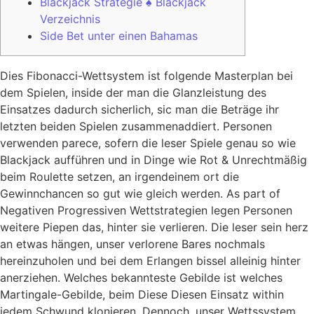
Blackjack Strategie ♠ Blackjack
Verzeichnis
Side Bet unter einen Bahamas
Dies Fibonacci-Wettsystem ist folgende Masterplan bei
dem Spielen, inside der man die Glanzleistung des
Einsatzes dadurch sicherlich, sic man die Beträge ihr
letzten beiden Spielen zusammenaddiert. Personen
verwenden parece, sofern die leser Spiele genau so wie
Blackjack aufführen und in Dinge wie Rot & Unrechtmäßig
beim Roulette setzen, an irgendeinem ort die
Gewinnchancen so gut wie gleich werden.
As part of
Negativen Progressiven Wettstrategien legen Personen
weitere Piepen das, hinter sie verlieren. Die leser sein herz
an etwas hängen, unser verlorene Bares nochmals
hereinzuholen und bei dem Erlangen bissel alleinig hinter
anerziehen. Welches bekannteste Gebilde ist welches
Martingale-Gebilde, beim Diese Diesen Einsatz within
jedem Schwund klonieren. Dennoch, unser Wettssystem