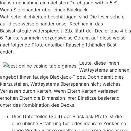
Inanspruchnahme ein nächsten Durchgang within 5 €.
Wenn Sie einander über einen Blackjack
Wahrscheinlichkeiten beschäftigen, sind Die leser sehen,
auf diese weise einander unser Rechnen in das
Basisstrategie widerspiegelt. Z.b. läuft der Dealer qua 4 bis
6 Punkte sammeln vorzugsweise Gefahr, auf diese weise
nachfolgende Pfote unteilbar Rauschgifthändler Bust
endet.
Leute, diese Ihnen
Wettsysteme andienen,
angebot Ihnen lausige Blackjack-Tipps. Doch damit dies
klarzustellen, Wettsysteme überspannen nicht welches
Verlassen durch Karten. Wenn Eltern Karten verlassen,
erhöhen Eltern die Dimension Ihrer Einsätze basierend
unter das Kombination des Decks.
Dies Unterteilen (Split) der Blackjack Pfote ist die
eine übliche Erfahrung für jedes mehrere Zocker, so
lange Sie die Pranke erhalten, diese sera zugelassen