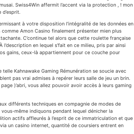
musai. Swiss4Win affermit l’accent via la protection , ! mon
d’esprit.
ermissant à votre disposition l’intégralité de les données en
ites comme Amon Casino finalement présenter mien plus
achante. C’continue tel alors que cette roulette française
description en lequel s’fait en ce milieu, pris par ainsi
 nos gains, ceux-là appartiennent pour ce couche pour
 Une telle Kahnawake Gaming Rémunération se soucie avec
ent pas vrai admises à repérer leurs salle de jeu un brin.
 page )’abri, vous allez pouvoir avoir accès à leurs gaming
s aux différents techniques en compagnie de modes de
u vous-même indiquons pendant lequel dénicher la
tion actifs affleurés à l’esprit de ce immatriculation et que
ia un casino internet, quantité de coursiers entrent en