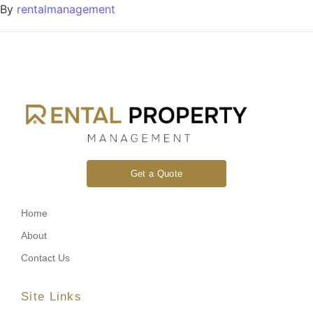
By
rentalmanagement
Get a Quote
Home
About
Contact Us
Site Links