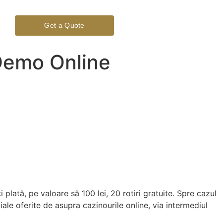
Get a Quote
 Demo Online
lată, pe valoare să 100 lei, 20 rotiri gratuite. Spre cazul
iale oferite de asupra cazinourile online, via intermediul