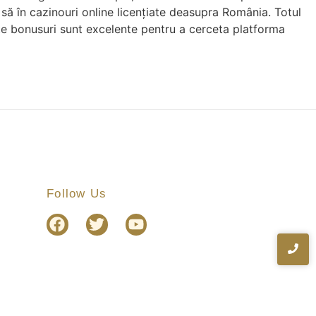
 să în cazinouri online licențiate deasupra România. Totul
ceste bonusuri sunt excelente pentru a cerceta platforma
Follow Us