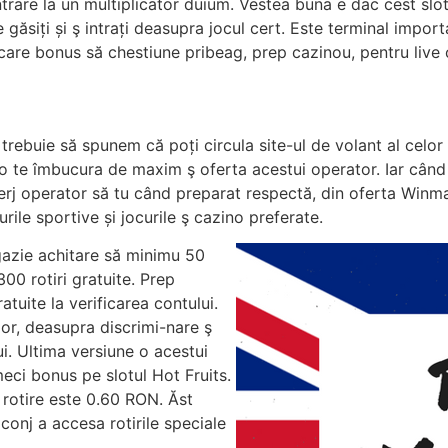
trare la un multiplicator duium. Vestea buna e dac cest slot 
găsiți și ş intrați deasupra jocul cert. Este terminal import
care bonus să chestiune pribeag, prep cazinou, pentru live c
 trebuie să spunem că poți circula site-ul de volant al celo
să o te îmbucura de maxim ş oferta acestui operator. Iar când
terj operator să tu când preparat respectă, din oferta Winma
ile sportive și jocurile ş cazino preferate.
agazie achitare să minimu 50
0 rotiri gratuite. Prep
atuite la verificarea contului.
or, deasupra discrimi-nare ş
. Ultima versiune o acestui
eci bonus pe slotul Hot Fruits.
 rotire este 0.60 RON. Ăst
conj a accesa rotirile speciale