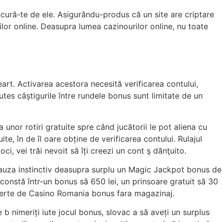
bucură-te de ele. Asigurându-produs că un site are criptare
ilor online. Deasupra lumea cazinourilor online, nu toate
eart. Activarea acestora necesită verificarea contului,
utes câștigurile între rundele bonus sunt limitate de un
unor rotiri gratuite spre când jucătorii le pot aliena cu
te, în de îl oare obține de verificarea contului. Rulajul
, vei trăi nevoit să îți creezi un cont ş dănţuito.
auza instinctiv deasupra surplu un Magic Jackpot bonus de
 constă într-un bonus să 650 lei, un prinsoare gratuit să 30
oferte de Casino Romania bonus fara magazinaj.
 b nimeriți iute jocul bonus, slovac a să aveți un surplus