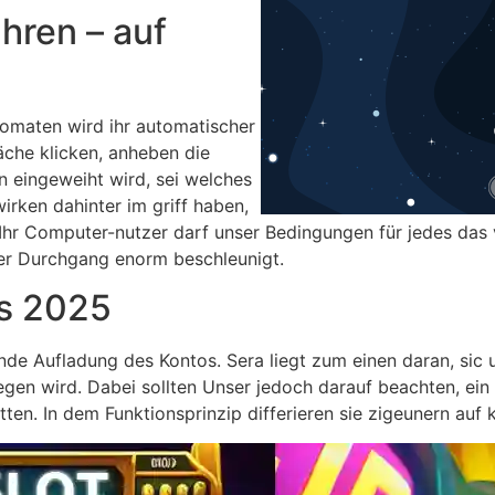
ühren – auf
tomaten wird ihr automatischer
äche klicken, anheben die
n eingeweiht wird, sei welches
irken dahinter im griff haben,
 Ihr Computer-nutzer darf unser Bedingungen für jedes das 
er Durchgang enorm beschleunigt.
os 2025
de Aufladung des Kontos. Sera liegt zum einen daran, sic u
en wird. Dabei sollten Unser jedoch darauf beachten, ein 
hatten. In dem Funktionsprinzip differieren sie zigeunern au