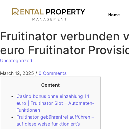
Home
Fruitinator verbunden 
euro Fruitinator Provis
Uncategorized
March 12, 2025
/
0 Comments
Content
Casino bonus ohne einzahlung 14
euro | Fruitinator Slot – Automaten-
Funktionen
Fruitinator gebührenfrei aufführen –
auf diese weise funktioniert’s