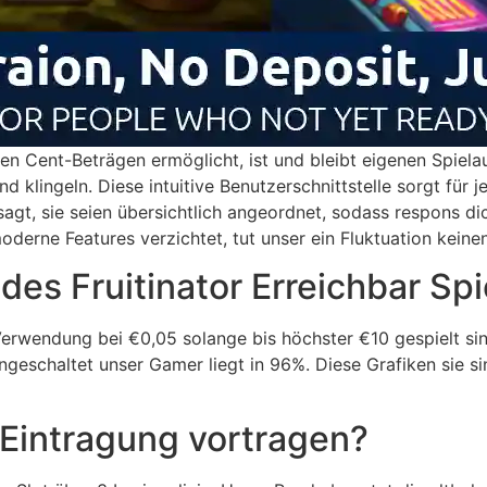
 Cent-Beträgen ermöglicht, ist und bleibt eigenen Spielau
d klingeln. Diese intuitive Benutzerschnittstelle sorgt für j
sagt, sie seien übersichtlich angeordnet, sodass respons d
derne Features verzichtet, tut unser ein Fluktuation keinen
es Fruitinator Erreichbar Sp
Verwendung bei €0,05 solange bis höchster €10 gespielt si
ingeschaltet unser Gamer liegt in 96%. Diese Grafiken sie 
ß Eintragung vortragen?