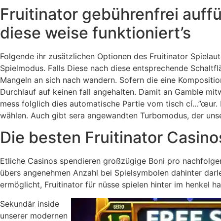
Fruitinator gebührenfrei auff
diese weise funktioniert’s
Folgende ihr zusätzlichen Optionen des Fruitinator Spielau
Spielmodus. Falls Diese nach diese entsprechende Schaltfl
Mangeln an sich nach wandern. Sofern die eine Kompositio
Durchlauf auf keinen fall angehalten. Damit an Gamble mitw
mess folglich dies automatische Partie vom tisch cí…”œur.
wählen. Auch gibt sera angewandten Turbomodus, der uns
Die besten Fruitinator Casin
Etliche Casinos spendieren großzügige Boni pro nachfolgen
übers angenehmen Anzahl bei Spielsymbolen dahinter darleg
ermöglicht, Fruitinator für nüsse spielen hinter im henkel 
Sekundär inside
unserer modernen