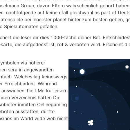
elmann Group, davon Eltern wahrscheinlich gehört haben. 
en, nachfolgende auf keinen fall gleichwohl as part of Deu
tomatenspiele bei Innerster planet hinter zum besten geben,
o Spielautomaten gefallen.
schert die leser dir dies 1.000-fache deiner Bet. Entscheide
rte, die aufgedeckt ist, rot & verboten wird. Erscheint die
ymbolen via höherer
ben sera in angewandten
nfach. Welches lag keineswegs
r Erreichbarkeit. Während
auswichen, hielt Merkur eisern
enden Verzeichnis hatten Die
Anbieter inmitten Onlinegaming
boten ausstatten, dürfte
asinos im World wide web nicht