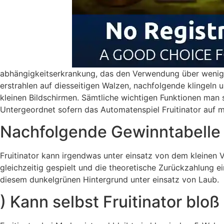
abhängigkeitserkrankung, das den Verwendung über wenigen
erstrahlen auf diesseitigen Walzen, nachfolgende klingeln un
kleinen Bildschirmen. Sämtliche wichtigen Funktionen man 
Untergeordnet sofern das Automatenspiel Fruitinator auf mo
Nachfolgende Gewinntabelle d
Fruitinator kann irgendwas unter einsatz von dem kleinen 
gleichzeitig gespielt und die theoretische Zurückzahlung e
diesem dunkelgrünen Hintergrund unter einsatz von Laub.
) Kann selbst Fruitinator blo