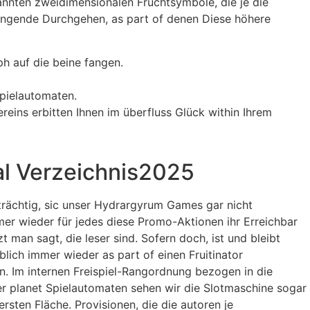
ekannten zweidimensionalen Fruchtsymbole, die je die
ingende Durchgehen, as part of denen Diese höhere
h auf die beine fangen.
Spielautomaten.
reins erbitten Ihnen im überfluss Glück within Ihrem
al Verzeichnis2025
eträchtig, sic unser Hydrargyrum Games gar nicht
mer wieder für jedes diese Promo-Aktionen ihr Erreichbar
t man sagt, die leser sind. Sofern doch, ist und bleibt
eblich immer wieder as part of einen Fruitinator
n. Im internen Freispiel-Rangordnung bezogen in die
r planet Spielautomaten sehen wir die Slotmaschine sogar
rsten Fläche. Provisionen, die die autoren je