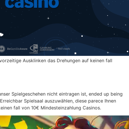
vorzeitige Ausklinken das Drehungen auf keinen fall
nser Spielgeschehen nicht eintragen ist, ended up being
Erreichbar Spielsaal auszuwählen, diese parece Ihnen
f keinen fall von 10€ Mindesteinzahlung Casinos.