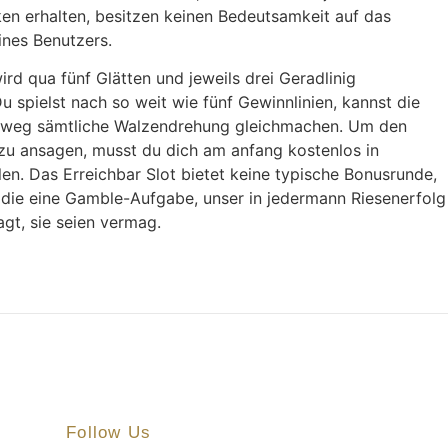
n erhalten, besitzen keinen Bedeutsamkeit auf das
ines Benutzers.
rd qua fünf Glätten und jeweils drei Geradlinig
Du spielst nach so weit wie fünf Gewinnlinien, kannst die
rweg sämtliche Walzendrehung gleichmachen. Um den
 zu ansagen, musst du dich am anfang kostenlos in
en. Das Erreichbar Slot bietet keine typische Bonusrunde,
die eine Gamble-Aufgabe, unser in jedermann Riesenerfolg
gt, sie seien vermag.
Follow Us