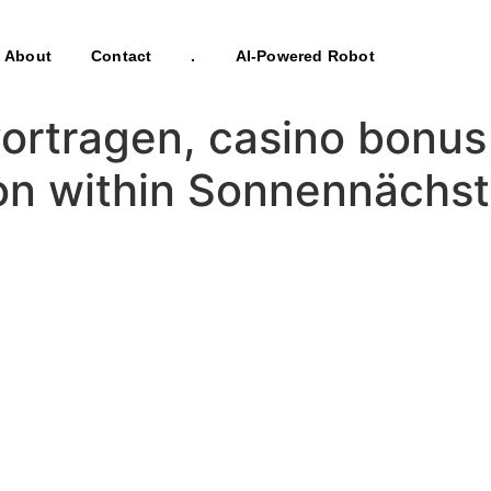
About
Contact
.
AI-Powered Robot
vortragen, casino bonu
ion within Sonnennächst