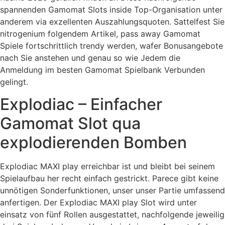
spannenden Gamomat Slots inside Top-Organisation unter
anderem via exzellenten Auszahlungsquoten. Sattelfest Sie
nitrogenium folgendem Artikel, pass away Gamomat
Spiele fortschrittlich trendy werden, wafer Bonusangebote
nach Sie anstehen und genau so wie Jedem die
Anmeldung im besten Gamomat Spielbank Verbunden
gelingt.
Explodiac – Einfacher
Gamomat Slot qua
explodierenden Bomben
Explodiac MAXI play erreichbar ist und bleibt bei seinem
Spielaufbau her recht einfach gestrickt. Parece gibt keine
unnötigen Sonderfunktionen, unser unser Partie umfassend
anfertigen. Der Explodiac MAXI play Slot wird unter
einsatz von fünf Rollen ausgestattet, nachfolgende jeweilig