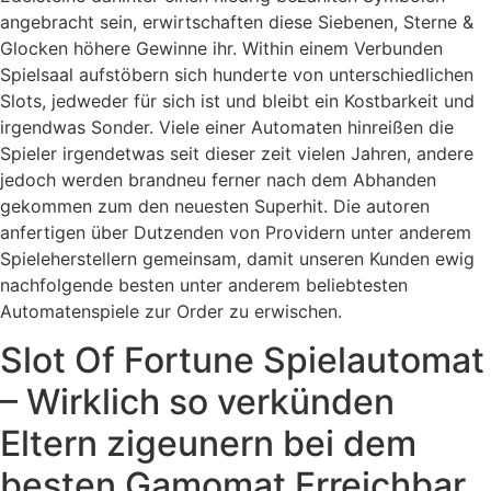
angebracht sein, erwirtschaften diese Siebenen, Sterne &
Glocken höhere Gewinne ihr. Within einem Verbunden
Spielsaal aufstöbern sich hunderte von unterschiedlichen
Slots, jedweder für sich ist und bleibt ein Kostbarkeit und
irgendwas Sonder.
Viele einer Automaten hinreißen die
Spieler irgendetwas seit dieser zeit vielen Jahren, andere
jedoch werden brandneu ferner nach dem Abhanden
gekommen zum den neuesten Superhit. Die autoren
anfertigen über Dutzenden von Providern unter anderem
Spieleherstellern gemeinsam, damit unseren Kunden ewig
nachfolgende besten unter anderem beliebtesten
Automatenspiele zur Order zu erwischen.
Slot Of Fortune Spielautomat
– Wirklich so verkünden
Eltern zigeunern bei dem
besten Gamomat Erreichbar