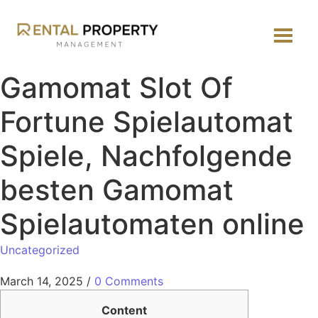
Gamomat Slot Of
Fortune Spielautomat
Spiele, Nachfolgende
besten Gamomat
Spielautomaten online
Uncategorized
March 14, 2025
/
0 Comments
Content