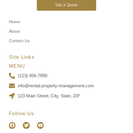
Get a Quote
Home
About
Contact Us
Site Links
MENU
(123) 456-7890
info@rental-property-management.com
123 Main Street, City, State, ZIP
Follow Us