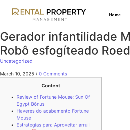
Home
Gerador infantilidade
Robô esfogíteado Roed
Uncategorized
March 10, 2025
/
0 Comments
Content
Review of Fortune Mouse: Sun Of
Egypt Bônus
Haveres do acabamento Fortune
Mouse
Estratégias para Aproveitar arruíi