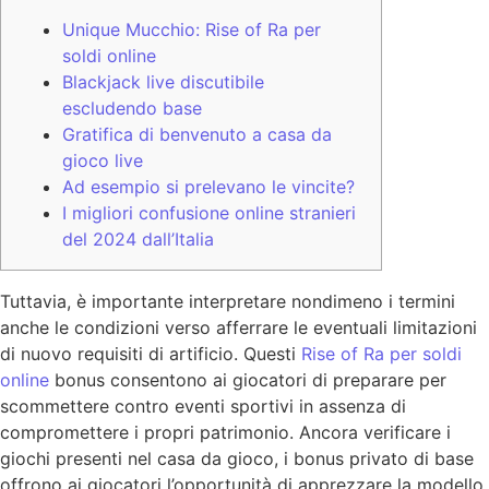
Unique Mucchio: Rise of Ra per
soldi online
Blackjack live discutibile
escludendo base
Gratifica di benvenuto a casa da
gioco live
Ad esempio si prelevano le vincite?
I migliori confusione online stranieri
del 2024 dall’Italia
Tuttavia, è importante interpretare nondimeno i termini
anche le condizioni verso afferrare le eventuali limitazioni
di nuovo requisiti di artificio. Questi
Rise of Ra per soldi
online
bonus consentono ai giocatori di preparare per
scommettere contro eventi sportivi in assenza di
compromettere i propri patrimonio.
Ancora verificare i
giochi presenti nel casa da gioco, i bonus privato di base
offrono ai giocatori l’opportunità di apprezzare la modello