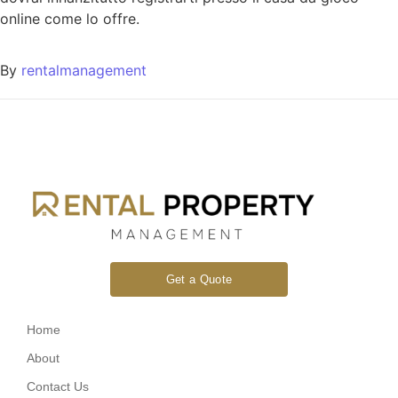
online come lo offre.
By
rentalmanagement
Get a Quote
Home
About
Contact Us