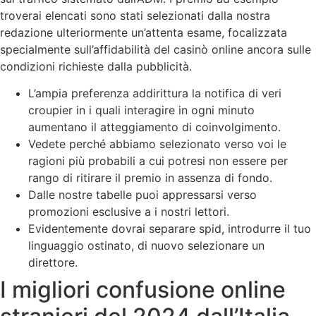
troverai elencati sono stati selezionati dalla nostra
redazione ulteriormente un’attenta esame, focalizzata
specialmente sull’affidabilità del casinò online ancora sulle
condizioni richieste dalla pubblicità.
L’ampia preferenza addirittura la notifica di veri
croupier in i quali interagire in ogni minuto
aumentano il atteggiamento di coinvolgimento.
Vedete perché abbiamo selezionato verso voi le
ragioni più probabili a cui potresi non essere per
rango di ritirare il premio in assenza di fondo.
Dalle nostre tabelle puoi appressarsi verso
promozioni esclusive a i nostri lettori.
Evidentemente dovrai separare spid, introdurre il tuo
linguaggio ostinato, di nuovo selezionare un
direttore.
I migliori confusione online