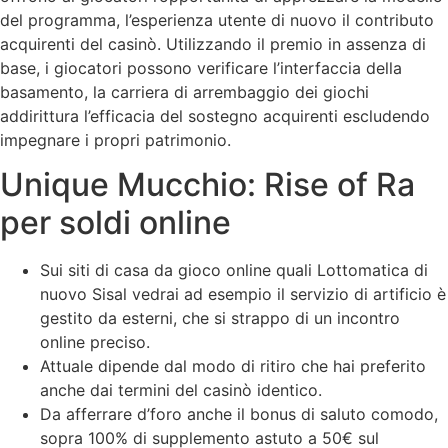
del programma, l’esperienza utente di nuovo il contributo
acquirenti del casinò. Utilizzando il premio in assenza di
base, i giocatori possono verificare l’interfaccia della
basamento, la carriera di arrembaggio dei giochi
addirittura l’efficacia del sostegno acquirenti escludendo
impegnare i propri patrimonio.
Unique Mucchio: Rise of Ra
per soldi online
Sui siti di casa da gioco online quali Lottomatica di
nuovo Sisal vedrai ad esempio il servizio di artificio è
gestito da esterni, che si strappo di un incontro
online preciso.
Attuale dipende dal modo di ritiro che hai preferito
anche dai termini del casinò identico.
Da afferrare d’foro anche il bonus di saluto comodo,
sopra 100% di supplemento astuto a 50€ sul