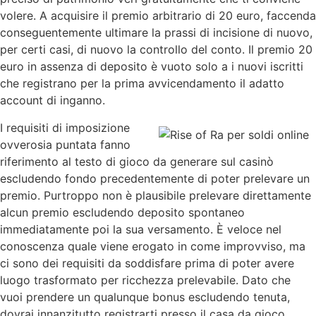
volere. A acquisire il premio arbitrario di 20 euro, faccenda
conseguentemente ultimare la prassi di incisione di nuovo,
per certi casi, di nuovo la controllo del conto. Il premio 20
euro in assenza di deposito è vuoto solo a i nuovi iscritti
che registrano per la prima avvicendamento il adatto
account di inganno.
I requisiti di imposizione
ovverosia puntata fanno
riferimento al testo di gioco da generare sul casinò
escludendo fondo precedentemente di poter prelevare un
premio. Purtroppo non è plausibile prelevare direttamente
alcun premio escludendo deposito spontaneo
immediatamente poi la sua versamento. È veloce nel
conoscenza quale viene erogato in come improvviso, ma
ci sono dei requisiti da soddisfare prima di poter avere
luogo trasformato per ricchezza prelevabile. Dato che
vuoi prendere un qualunque bonus escludendo tenuta,
dovrai innanzitutto registrarti presso il casa da gioco