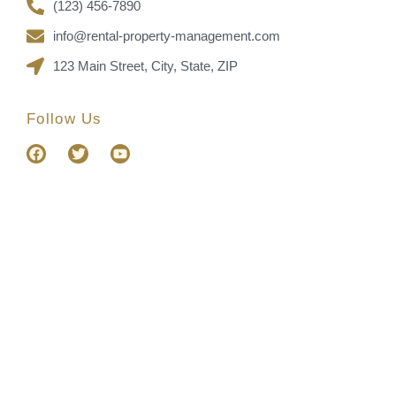
(123) 456-7890
info@rental-property-management.com
123 Main Street, City, State, ZIP
Follow Us