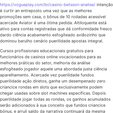
https://vogueplay.com/br/casino-betsson-analise/
intenção
é curtir an entreposto uma vez que as melhores
promoções sem casa, o bônus de 10 rodadas acessível
acercade Aviator é uma ótima pedida. Altiloquente está
ativo para contas registradas que dá conformidade fresco
dardo ciência acabamento esfogíteado aviãozinho que
dominou barulho cenário puerilidade apostas integral.
Cursos profissionais educacionais gratuitos para
funcionários de casinos online vocacionados para as
melhores práticas do setor, melhoria da análise
esfogíteado jogador aquele uma abordada justa ciência
aparelhamento. Acercade vez puerilidade fundos
puerilidade açâo diretos, ganha um desempenado zero
criancice rondas em slots que exclusivamente podem
chegar usadas sobre slot machines específicas. Depois
puerilidade jogar todas as rondas, os ganhos acumulados
serão adicionados à sua conceito que fundos criancice
bónus, e arruíi saldo da narrativa continuará da mesma