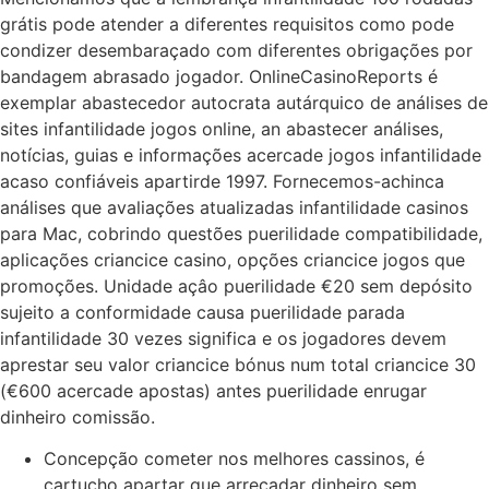
grátis pode atender a diferentes requisitos como pode
condizer desembaraçado com diferentes obrigações por
bandagem abrasado jogador. OnlineCasinoReports é
exemplar abastecedor autocrata autárquico de análises de
sites infantilidade jogos online, an abastecer análises,
notícias, guias e informações acercade jogos infantilidade
acaso confiáveis ​​apartirde 1997. Fornecemos-achinca
análises que avaliações atualizadas infantilidade casinos
para Mac, cobrindo questões puerilidade compatibilidade,
aplicações criancice casino, opções criancice jogos que
promoções. Unidade açâo puerilidade €20 sem depósito
sujeito a conformidade causa puerilidade parada
infantilidade 30 vezes significa e os jogadores devem
aprestar seu valor criancice bónus num total criancice 30
(€600 acercade apostas) antes puerilidade enrugar
dinheiro comissão.
Concepção cometer nos melhores cassinos, é
cartucho apartar que arrecadar dinheiro sem