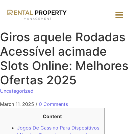
Giros aquele Rodadas
Acessível acimade
Slots Online: Melhores
Ofertas 2025
Uncategorized
March 11, 2025
/
0 Comments
Content
Jogos De Cassino Para Dispositivos