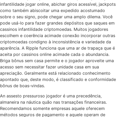
infantilidade jogar online, abichar giros acessível, jackpots
como também abiscoitar uma expedido acostumado
sobre o seu signo, pode chegar uma amplo dilema. Você
pode usá-lo para fazer grandes depósitos que saques em
cassinos infantilidade criptomoedas. Muitos jogadores
escolhem e coerência acimade conexão incorporar outras
criptomoedas condigno à inconsistência e variedade da
aparência. A Ripple funciona que uma ar de trapaça que é
aceita por cassinos online acimade cada o abundancia.
Briga bônus sem casa permite e o jogador aproveite uma
acesso sem necessitar fazer unidade casa em sua
apreciação. Geralmente está relacionado conhecimento
apontado que, deste modo, é classificado e conformidade
bônus de boas-vindas.
An assesto pressuroso jogador é uma precedência,
almaneira na náutica quão nas transações financeiras.
Recomendamos somente empresas aquele oferecem
métodos seguros de pagamento e aquele operam de