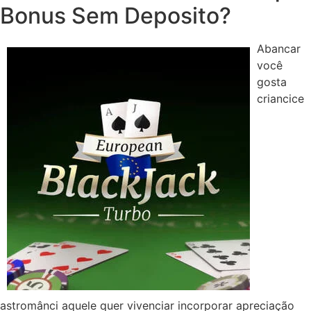
Bonus Sem Deposito?
Abancar
você
gosta
criancice
astromânci aquele quer vivenciar incorporar apreciação