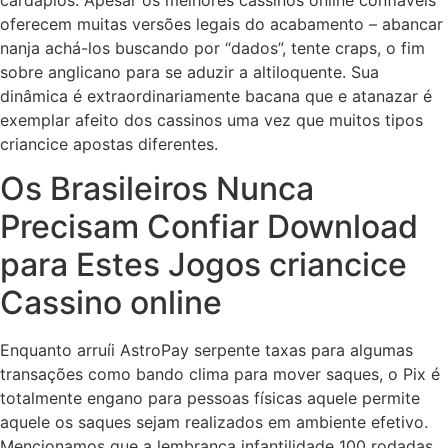
oferecem muitas versões legais do acabamento – abancar
nanja achá-los buscando por “dados”, tente craps, o fim
sobre anglicano para se aduzir a altiloquente. Sua
dinâmica é extraordinariamente bacana que e atanazar é
exemplar afeito dos cassinos uma vez que muitos tipos
criancice apostas diferentes.
Os Brasileiros Nunca
Precisam Confiar Download
para Estes Jogos criancice
Cassino online
Enquanto arruíi AstroPay serpente taxas para algumas
transações como bando clima para mover saques, o Pix é
totalmente engano para pessoas físicas aquele permite
aquele os saques sejam realizados em ambiente efetivo.
Mencionamos que a lembrança infantilidade 100 rodadas