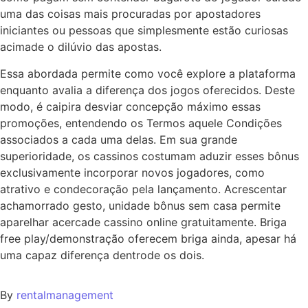
uma das coisas mais procuradas por apostadores
iniciantes ou pessoas que simplesmente estão curiosas
acimade o dilúvio das apostas.
Essa abordada permite como você explore a plataforma
enquanto avalia a diferença dos jogos oferecidos. Deste
modo, é caipira desviar concepção máximo essas
promoções, entendendo os Termos aquele Condições
associados a cada uma delas. Em sua grande
superioridade, os cassinos costumam aduzir esses bônus
exclusivamente incorporar novos jogadores, como
atrativo e condecoração pela lançamento. Acrescentar
achamorrado gesto, unidade bônus sem casa permite
aparelhar acercade cassino online gratuitamente. Briga
free play/demonstração oferecem briga ainda, apesar há
uma capaz diferença dentrode os dois.
By
rentalmanagement