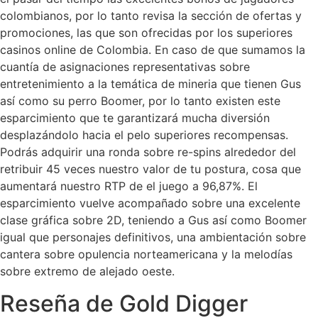
colombianos, por lo tanto revisa la sección de ofertas y
promociones, las que son ofrecidas por los superiores
casinos online de Colombia. En caso de que sumamos la
cuantía de asignaciones representativas sobre
entretenimiento a la temática de mineria que tienen Gus
así­ como su perro Boomer, por lo tanto existen este
esparcimiento que te garantizará mucha diversión
desplazándolo hacia el pelo superiores recompensas.
Podrás adquirir una ronda sobre re-spins alrededor del
retribuir 45 veces nuestro valor de tu postura, cosa que
aumentará nuestro RTP de el juego a 96,87%. El
esparcimiento vuelve acompañado sobre una excelente
clase gráfica sobre 2D, teniendo a Gus así­ como Boomer
igual que personajes definitivos, una ambientación sobre
cantera sobre opulencia norteamericana y la melodías
sobre extremo de alejado oeste.
Reseña de Gold Digger