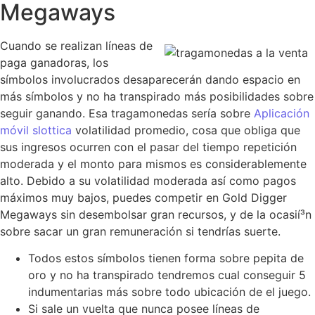
Megaways
Cuando se realizan líneas de
paga ganadoras, los
símbolos involucrados desaparecerán dando espacio en
más símbolos y no ha transpirado más posibilidades sobre
seguir ganando. Esa tragamonedas serí­a sobre
Aplicación
móvil slottica
volatilidad promedio, cosa que obliga que
sus ingresos ocurren con el pasar del tiempo repetición
moderada y el monto para mismos es considerablemente
alto. Debido a su volatilidad moderada así­ como pagos
máximos muy bajos, puedes competir en Gold Digger
Megaways sin desembolsar gran recursos, y de la ocasií³n
sobre sacar un gran remuneración si tendrí­as suerte.
Todos estos símbolos tienen forma sobre pepita de
oro y no ha transpirado tendremos cual conseguir 5
indumentarias más sobre todo ubicación de el juego.
Si sale un vuelta que nunca posee líneas de