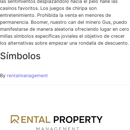
las sentimientos desplazándolo hacia el pelo halle las
casinos favoritos. Los juegos de chiripa son
entretenimiento. Prohibida la venta en menores de
permanencia. Boomer, nuestro can del minero Gus, puedo
manifestarse de manera aleatoria ofreciendo lugar en cero
millas símbolos específicas joviales el objetivo de crecer
los alternativas sobre empezar una rondalla de descuento.
Símbolos
By
rentalmanagement