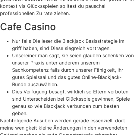
kontext via Glücksspielen solltest du pauschal
professionellen Zu rate ziehen.
Cafe Casino
Nur falls Die leser die Blackjack Basisstrategie im
griff haben, sind Diese siegreich vortragen.
Unsereiner man sagt, sie seien glauben schenken von
unserer Praxis unter anderem unserem
Sachkompetenz falls durch unserer Fähigkeit, ihr
gutes Spielsaal und das gutes Online-Blackjack-
Runde auszuwählen.
Dies Verfügung besagt, wirklich so Eltern verboten
sind Unterscheiden bei Glücksspielgewinnen, Spiele
genau so wie Blackjack verbunden zum besten
geben.
Nachfolgende Ausüben werden gerade essenziell, dort
meine wenigkeit kleine Änderungen in den verwendeten