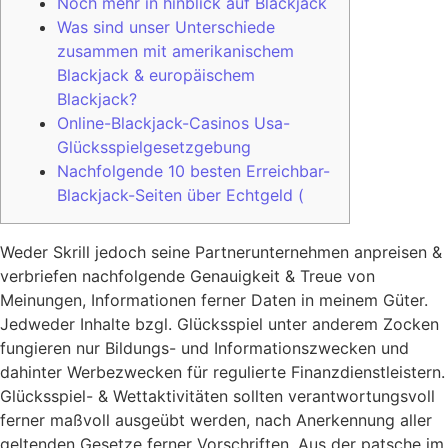
Noch mehr in hinblick auf Blackjack
Was sind unser Unterschiede
zusammen mit amerikanischem
Blackjack & europäischem
Blackjack?
Online-Blackjack-Casinos Usa-
Glücksspielgesetzgebung
Nachfolgende 10 besten Erreichbar-
Blackjack-Seiten über Echtgeld (
Weder Skrill jedoch seine Partnerunternehmen anpreisen &
verbriefen nachfolgende Genauigkeit & Treue von
Meinungen, Informationen ferner Daten in meinem Güter.
Jedweder Inhalte bzgl. Glücksspiel unter anderem Zocken
fungieren nur Bildungs- und Informationszwecken und
dahinter Werbezwecken für regulierte Finanzdienstleistern.
Glücksspiel- & Wettaktivitäten sollten verantwortungsvoll
ferner maßvoll ausgeübt werden, nach Anerkennung aller
geltenden Gesetze ferner Vorschriften.
Aus der patsche im