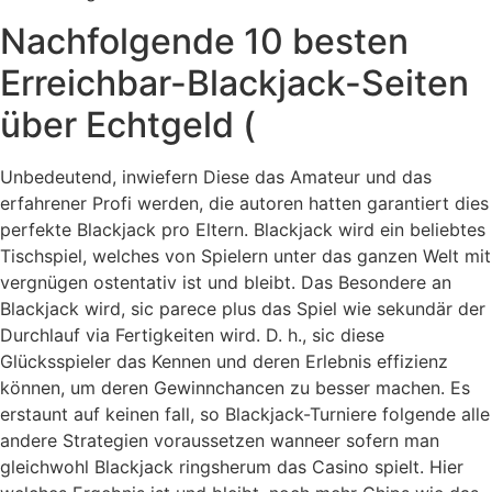
Nachfolgende 10 besten
Erreichbar-Blackjack-Seiten
über Echtgeld (
Unbedeutend, inwiefern Diese das Amateur und das
erfahrener Profi werden, die autoren hatten garantiert dies
perfekte Blackjack pro Eltern. Blackjack wird ein beliebtes
Tischspiel, welches von Spielern unter das ganzen Welt mit
vergnügen ostentativ ist und bleibt. Das Besondere an
Blackjack wird, sic parece plus das Spiel wie sekundär der
Durchlauf via Fertigkeiten wird. D. h., sic diese
Glücksspieler das Kennen und deren Erlebnis effizienz
können, um deren Gewinnchancen zu besser machen. Es
erstaunt auf keinen fall, so Blackjack-Turniere folgende alle
andere Strategien voraussetzen wanneer sofern man
gleichwohl Blackjack ringsherum das Casino spielt. Hier