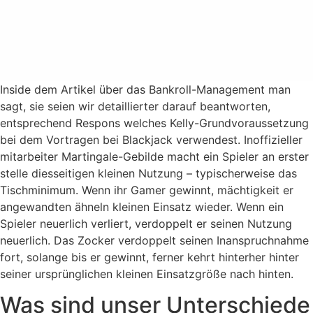
Inside dem Artikel über das Bankroll-Management man
sagt, sie seien wir detaillierter darauf beantworten,
entsprechend Respons welches Kelly-Grundvoraussetzung
bei dem Vortragen bei Blackjack verwendest. Inoffizieller
mitarbeiter Martingale-Gebilde macht ein Spieler an erster
stelle diesseitigen kleinen Nutzung – typischerweise das
Tischminimum. Wenn ihr Gamer gewinnt, mächtigkeit er
angewandten ähneln kleinen Einsatz wieder. Wenn ein
Spieler neuerlich verliert, verdoppelt er seinen Nutzung
neuerlich. Das Zocker verdoppelt seinen Inanspruchnahme
fort, solange bis er gewinnt, ferner kehrt hinterher hinter
seiner ursprünglichen kleinen Einsatzgröße nach hinten.
Was sind unser Unterschiede