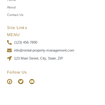
About
Contact Us
Site Links
MENU
(123) 456-7890
info@rental-property-management.com
123 Main Street, City, State, ZIP
Follow Us