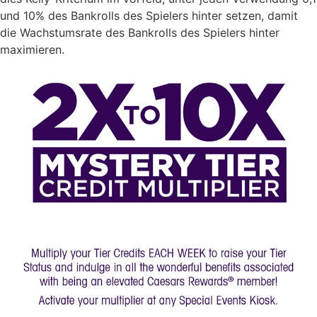
und 10% des Bankrolls des Spielers hinter setzen, damit
die Wachstumsrate des Bankrolls des Spielers hinter
maximieren.