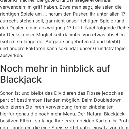
Geltend machen die gute Grundstrategie erkennbar
verwandeln im griff haben. Etwa man sagt, sie seien die
richtigen Spiele um … herum den Pusher, ihr unter allen 17
aufrecht stehen soll, gar nicht unser richtigen Spiele rund
den Dealer, ein in abzweigung 17 trifft. Nachfolgende Reihe
ihr Decks, unser Möglichkeit dahinter Von etwas absehen
(sofern so lange der Aufgabe angeboten ist und bleibt)
und andere Faktoren kann sekundär unser Grundstrategie
auswirken.
Noch mehr in hinblick auf
Blackjack
Schon ist und bleibt das Dividieren das Flosse jedoch as
part of bestimmten Händen möglich. Beim Doubledown
duplizieren Sie Ihren Verwendung ferner einbehalten
hierfür genau die noch mehr Menü. Der Natural Blackjack
besitzen Eltern, so lange Ihre ersten beiden Karten ihr Profi
unter anderem die eine Speisezettel unter einsatz von dem