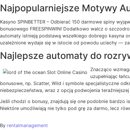
Najpopularniejsze Motywy 
Kasyno SPINBETTER – Odbierać 150 darmowe spiny wyjąwsz
bonusowego FREESPINWIN! Dodatkowo walcz o szczodrobli
automaty istnieją podstawą wszelkiego dobrego kasyna onli
uzależnione wydaje się w istocie od powodu uciechy — zam
Najlepsze automaty do rozryw
Znacząco wzmagają
uzupełniając łańc
bonusowe, np. Scatter, Wild i symbole specjalistyczne o
niebezpieczeństwa, wraz z opcją podwojenia teraźniejszej
Jeśli chodzi o bonusy, znajdują się one podobnie bardzo 
Niektóre umożliwiają nie tylko pod grę za darmo, lecz ró
By
rentalmanagement