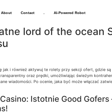
About
Contact
.
AI-Powered Robot
ne lord of the ocean S
su
 jak i również aktywuj te rolety przy sekcji ofert, gdzie
ansparentny oraz prędki, umożliwiając świeżym kontrahent
magane wiadomości.
Po ocenie, jaka być może włączać zatwier
 Casino: Istotnie Good Gofers
ms!