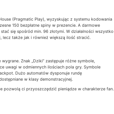
House (Pragmatic Play), wyzyskując z systemu kodowania
esne 150 bezpłatne spiny w prezencie. A darmowe
stać się spośród min. 96 złotymi. W działalności wszystko
ecz także jak i również większą ilość stracić.
 wygrane. Znak „Dziki” zastępuje różne symbole,
ące uwagi w odmiennych ilościach pola gry. Symbole
 jackpot. Dużo automatów dysponuje rundę
udostępniane w klasy demonstracyjnej.
we pozwolą ci przyoszczędzić pieniądze w charakterze fan.