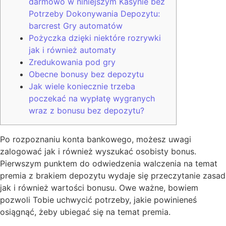
darmowo w niniejszym Kasynie bez
Potrzeby Dokonywania Depozytu:
barcrest Gry automatów
Pożyczka dzięki niektóre rozrywki
jak i również automaty
Zredukowania pod gry
Obecne bonusy bez depozytu
Jak wiele koniecznie trzeba
poczekać na wypłatę wygranych
wraz z bonusu bez depozytu?
Po rozpoznaniu konta bankowego, możesz uwagi
zalogować jak i również wyszukać osobisty bonus.
Pierwszym punktem do odwiedzenia walczenia na temat
premia z brakiem depozytu wydaje się przeczytanie zasad
jak i również wartości bonusu.
Owe ważne, bowiem
pozwoli Tobie uchwycić potrzeby, jakie powinieneś
osiągnąć, żeby ubiegać się na temat premia.