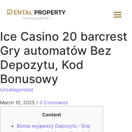
Ice Casino 20 barcrest
Gry automatów Bez
Depozytu, Kod
Bonusowy
Uncategorized
March 10, 2025
/
0 Comments
Content
Bonus wyjąwszy Depozytu : Graj