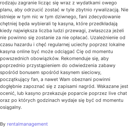
rodzaju zagranie licząc się wraz z wydatkami owego
planu, aby odrzucić zostać w tyle zbytnio rywalizacją. Nie
istnieje w tym nic w tym dziwnego, fani zdecydowanie
chętniej będa wybierali tę kasyna, które przedkładają
kiedy największa liczba ludzi przewagi, zwłaszcza jeżeli
nie powinno się zostanie za nie opłacać. Uzależnienie od
czasu hazardu i chęć regularnej uciechy poprzez lokalne
kasyna online być może odciągać Cię od momentu
powszednich obowiązków. Rekomenduje się, aby
poprzednio przystąpieniem do odwiedzenia zabawy
spośród bonusem spośród kasynem sieciowy,
początkujący fan, a nawet Wam obeznani powinni
dogłębnie zapoznać się z zapisami nagród. Wskazane jest
ocenić, lub kasyno przekazuje poparcie poprzez live chat
oraz po których godzinach wydaje się być od momentu
osiągalny.
By
rentalmanagement