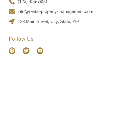
(123) 456-7890
info@rental-property-management.com
123 Main Street, City, State, ZIP
Follow Us