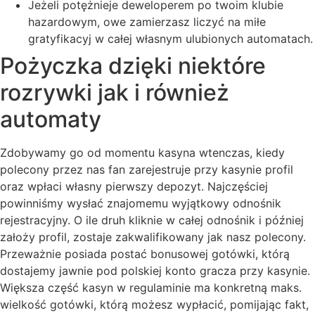
Jeżeli potężnieje deweloperem po twoim klubie
hazardowym, owe zamierzasz liczyć na miłe
gratyfikacyj w całej własnym ulubionych automatach.
Pożyczka dzięki niektóre
rozrywki jak i również
automaty
Zdobywamy go od momentu kasyna wtenczas, kiedy
polecony przez nas fan zarejestruje przy kasynie profil
oraz wpłaci własny pierwszy depozyt. Najczęściej
powinniśmy wysłać znajomemu wyjątkowy odnośnik
rejestracyjny. O ile druh kliknie w całej odnośnik i później
założy profil, zostaje zakwalifikowany jak nasz polecony.
Przeważnie posiada postać bonusowej gotówki, którą
dostajemy jawnie pod polskiej konto gracza przy kasynie.
Większa część kasyn w regulaminie ma konkretną maks.
wielkość gotówki, którą możesz wypłacić, pomijając fakt,