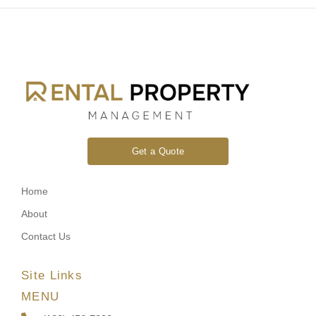
Get a Quote
Home
About
Contact Us
Site Links
MENU