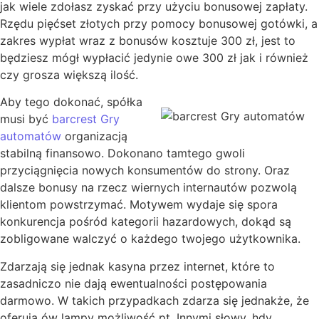
jak wiele zdołasz zyskać przy użyciu bonusowej zapłaty.
Rzędu pięćset złotych przy pomocy bonusowej gotówki, a
zakres wypłat wraz z bonusów kosztuje 300 zł, jest to
będziesz mógł wypłacić jedynie owe 300 zł jak i również
czy grosza większą ilość.
Aby tego dokonać, spółka
musi być
barcrest Gry
automatów
organizacją
stabilną finansowo. Dokonano tamtego gwoli
przyciągnięcia nowych konsumentów do strony. Oraz
dalsze bonusy na rzecz wiernych internautów pozwolą
klientom powstrzymać. Motywem wydaje się spora
konkurencja pośród kategorii hazardowych, dokąd są
zobligowane walczyć o każdego twojego użytkownika.
Zdarzają się jednak kasyna przez internet, które to
zasadniczo nie dają ewentualności postępowania
darmowo. W takich przypadkach zdarza się jednakże, że
oferują ów lampy możliwość pt. Innymi słowy, hdy