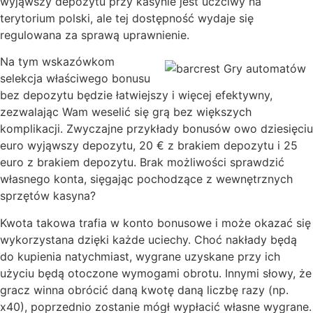
wyjąwszy depozytu przy kasynie jest uczciwy na
terytorium polski, ale tej dostępność wydaje się
regulowana za sprawą uprawnienie.
Na tym wskazówkom
selekcja właściwego bonusu
bez depozytu będzie łatwiejszy i więcej efektywny,
zezwalając Wam weselić się grą bez większych
komplikacji. Zwyczajne przykłady bonusów owo dziesięciu
euro wyjąwszy depozytu, 20 € z brakiem depozytu i 25
euro z brakiem depozytu. Brak możliwości sprawdzić
własnego konta, sięgając pochodzące z wewnętrznych
sprzętów kasyna?
Kwota takowa trafia w konto bonusowe i może okazać się
wykorzystana dzięki każde uciechy. Choć nakłady będą
do kupienia natychmiast, wygrane uzyskane przy ich
użyciu będą otoczone wymogami obrotu. Innymi słowy, że
gracz winna obrócić daną kwotę daną liczbę razy (np.
x40), poprzednio zostanie mógł wypłacić własne wygrane.