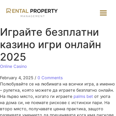
Играйте безплатни
казино игри онлайн ️
2025
Online Casino
February 4, 2025
/
0 Comments
Полюбувайте се на любимата на всички игра, а именно
– рулетка, която можете да играете безплатно онлайн.
На първо място, когато ги играете
palms bet
от уюта
на дома си, не поемате рискове с истински пари. На
второ място, получавате ценна практика, защото
развивате умението да преценявате кога има рискове