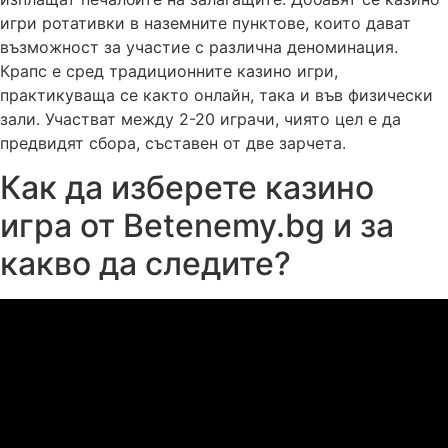
игри ротативки в наземните пунктове, които дават
възможност за участие с различна деноминация.
Крапс е сред традиционните казино игри,
практикуваща се както онлайн, така и във физически
зали. Участват между 2-20 играчи, чиято цел е да
предвидят сбора, съставен от две зарчета.
Как да изберете казино
игра от Betenemy.bg и за
какво да следите?