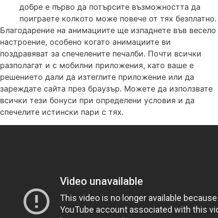
добре е първо да потърсите възможността да
поиграете колкото може повече от тях безплатно.
Благодарение на анимациите ще изпаднете във весело
настроение, особено когато анимациите ви
поздравяват за спечелените печалби. Почти всички
разполагат и с мобилни приложения, като ваше е
решението дали да изтеглите приложение или да
зареждате сайта през браузър. Можете да използвате
всички тези бонуси при определени условия и да
спечелите истински пари с тях.