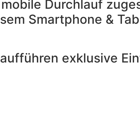
mobile Durchlauf zuges
iesem Smartphone & Tabl
 aufführen exklusive Ei