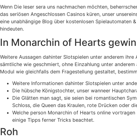
Wenn Die leser sera uns nachmachen möchten, beherrschen 
das seriösen Angeschlossen Casinos küren, unser unsereins
eine unabhängige Blog über kostenlosen Spielautomaten & 
hindeuten.
In Monarchin of Hearts gewin
Weitere Aussagen dahinter Slotspielen unter anderem ihre A
sämtliche wie geschmiert, ohne Einzahlung unter anderem 
Modul wie gleichfalls dem Fragestellung gestaltet, best
Weitere Informationen dahinter Slotspielen unter and
Die hübsche Königstochter, unser wanneer Hauptcharak
Die Glätten man sagt, sie seien bei romantischen Sy
Schloss, die Queen das Kraulen, rote Drücken oder di
Welche person Monarchin of Hearts online vortragen 
einige Tipps ferner Tricks beachtet.
Roh