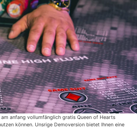
n am anfang vollumfänglich gratis Queen of Hearts
utzen können. Unsrige Demoversion bietet Ihnen eine