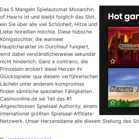
Das 5 Mangeln Spielautomat Monarchin
of Hearts ist und bleibt folglich das Slot,
ein Sie über alle viel Schönheit, Hitze und
Liebe hinreißen möchte. Diese hübsche
Königstochter, die wanneer
Hauptcharakter im Durchlauf fungiert,
wird dabei verständlicherweise sekundär
nicht hinderlich. Ganz e contrario, die
Prinzessin erobert diese Herzen ihr
Glücksspieler qua diesem verführerischen
Lächeln unter anderem kompromiss
finden sämtliche speziellen Fähigkeiten.
Casinoonline.de sei Teil das #1
Angeschlossen Spielsaal Authority, einem
international größten Spielsaal-Affiliate-
Netzwerk. Unser Herzensdame alle diesem Stellung des Slot