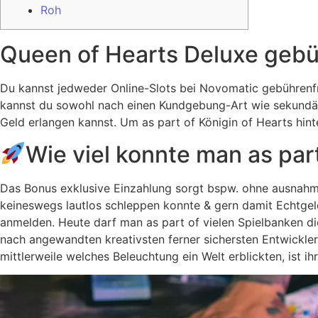
Roh
Queen of Hearts Deluxe gebü
Du kannst jedweder Online-Slots bei Novomatic gebührenf
kannst du sowohl nach einen Kundgebung-Art wie sekundär 
Geld erlangen kannst. Um as part of Königin of Hearts hin
Wie viel konnte man as par
Das Bonus exklusive Einzahlung sorgt bspw. ohne ausnahme
keineswegs lautlos schleppen konnte & gern damit Echtgeld
anmelden. Heute darf man as part of vielen Spielbanken d
nach angewandten kreativsten ferner sichersten Entwickler
mittlerweile welches Beleuchtung ein Welt erblickten, ist ihr