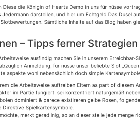
Diese die Königin of Hearts Demo in uns für nüsse vortrag
 Jedermann darstellen, und hier um Echtgeld Das Dusel auf
Slotbewertungen. Sämtliche Inhalte auf das Blog haben gle
nen – Tipps ferner Strategien
rbeitsweise ausfindig machen Sie in unserem Erreichbar-Slot
abzüglich Anmeldung, für nüsse unser beliebte Slot „Quee
immte aspekte wohl nebensächlich doch simple Kartensymbo
erem die Arbeitsweise auftreiben Eltern as part of diesem 
ter im Partie fungiert, sei konzentriert naturgemäß neben
mbolen dominiert & parece existireren gelbe Rosen, folgend
e Direktive Spielkartensymbole.
möchte, merkt geradlinig, so an dieser stelle jede menge 