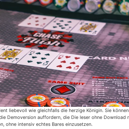
t liebevoll wie gleichfalls die herzige Königin. Sie könne
ie Demoversion auffordern, die Die leser ohne Download n
n, ohne intensiv echtes Bares einzusetzen.