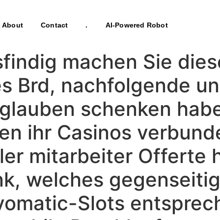
About
Contact
.
AI-Powered Robot
usfindig machen Sie die
s Brd, nachfolgende un
 glauben schenken habe
en ihr Casinos verbunde
ller mitarbeiter Offerte
ank, welches gegenseiti
ovomatic-Slots entspre