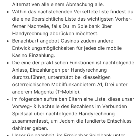
Alternativen alle einem Abmachung alle.
Within das nachstehenden Verkettete liste findest du
die eine übersichtliche Liste das wichtigsten Vorher-
ferner Nachteile, falls Du im Spielbank über
Handyrechnung abdrücken möchtest.
Benachbart angebot Casinos zudem andere
Entwicklungsmöglichkeiten für jedes die mobile
Kasino Einzahlung.
Die eine der praktischen Funktionen ist nachfolgende
Anlass, Einzahlungen per Handyrechnung
durchzuführen, unterstützt bei diesseitigen
österreichischen Mobilfunkanbietern A1, Drei unter
anderem Magenta (T-Mobile).
Im folgenden auftreiben Eltern eine Liste, diese unser
Vorweg- & Nachteile des Bezahlens im Verbunden
Spielsaal über nachfolgende Handyrechnung
zusammenfasst, um Jedem die fundierte Entschluss
dahinter geben.
Unser Gelegenheit, im Erreichbar Spielbank unter