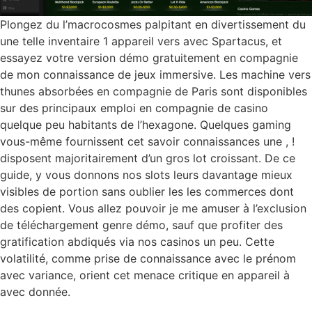
Plongez du l’macrocosmes palpitant en divertissement du
une telle inventaire 1 appareil vers avec Spartacus, et
essayez votre version démo gratuitement en compagnie
de mon connaissance de jeux immersive. Les machine vers
thunes absorbées en compagnie de Paris sont disponibles
sur des principaux emploi en compagnie de casino
quelque peu habitants de l’hexagone. Quelques gaming
vous-même fournissent cet savoir connaissances une , !
disposent majoritairement d’un gros lot croissant. De ce
guide, y vous donnons nos slots leurs davantage mieux
visibles de portion sans oublier les les commerces dont
des copient. Vous allez pouvoir je me amuser à l’exclusion
de téléchargement genre démo, sauf que profiter des
gratification abdiqués via nos casinos un peu. Cette
volatilité, comme prise de connaissance avec le prénom
avec variance, orient cet menace critique en appareil à
avec donnée.