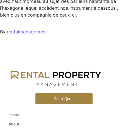
avec haut morceau au sujet des parieurs habitants de
l’hexagone lequel accèdent nos instrument a dessous , !
bien plus en compagnie de ceux-ci.
By
rentalmanagement
Get a Quote
Home
About