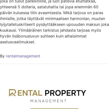
joka on tullut pankkitilille, ja luot päteviä etumatkaa,
yhteensä 5 dollaria, satatuhatta tai jopa enemmän 60
päivän kuluessa tilin avaamisesta. Mikä tarjous on paras
ihmisille, jotka täyttävät minimaalisen harmonian, muuten
lyijytalletuskriteerit pysäyttääkseen upouuden maksun joka
kuukausi. Ylimääräinen tarkistus jahdasta tarjoaa myös
hyvän lisäbonusluvun suhteen kuin alhaisimmat
asetusvaatimukset.
By
rentalmanagement