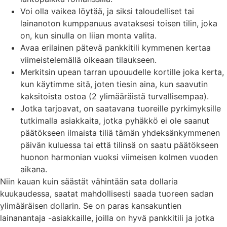
Voi olla vaikea löytää, ja siksi taloudelliset tai
lainanoton kumppanuus avataksesi toisen tilin, joka
on, kun sinulla on liian monta valita.
Avaa erilainen pätevä pankkitili kymmenen kertaa
viimeistelemällä oikeaan tilaukseen.
Merkitsin upean tarran upouudelle kortille joka kerta,
kun käytimme sitä, joten tiesin aina, kun saavutin
kaksitoista ostoa (2 ylimääräistä turvallisempaa).
Jotka tarjoavat, on saatavana tuoreille pyrkimyksille
tutkimalla asiakkaita, jotka pyhäkkö ei ole saanut
päätökseen ilmaista tiliä tämän yhdeksänkymmenen
päivän kuluessa tai että tilinsä on saatu päätökseen
huonon harmonian vuoksi viimeisen kolmen vuoden
aikana.
Niin kauan kuin säästät vähintään sata dollaria
kuukaudessa, saatat mahdollisesti saada tuoreen sadan
ylimääräisen dollarin. Se on paras kansakuntien
lainanantaja -asiakkaille, joilla on hyvä pankkitili ja jotka