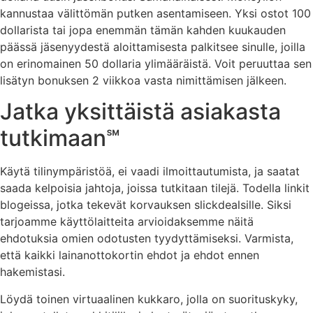
kannustaa välittömän putken asentamiseen. Yksi ostot 100
dollarista tai jopa enemmän tämän kahden kuukauden
päässä jäsenyydestä aloittamisesta palkitsee sinulle, joilla
on erinomainen 50 dollaria ylimääräistä. Voit peruuttaa sen
lisätyn bonuksen 2 viikkoa vasta nimittämisen jälkeen.
Jatka yksittäistä asiakasta
tutkimaan℠
Käytä tilinympäristöä, ei vaadi ilmoittautumista, ja saatat
saada kelpoisia jahtoja, joissa tutkitaan tilejä. Todella linkit
blogeissa, jotka tekevät korvauksen slickdealsille. Siksi
tarjoamme käyttölaitteita arvioidaksemme näitä
ehdotuksia omien odotusten tyydyttämiseksi. Varmista,
että kaikki lainanottokortin ehdot ja ehdot ennen
hakemistasi.
Löydä toinen virtuaalinen kukkaro, jolla on suorituskyky,