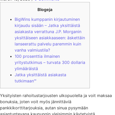
Blogeja
BigWins kumppanin kirjautuminen
kirjaudu sisään – Jatka yksittäistä
asiakasta verrattuna J.P. Morganin
yksittäiseen asiakkaaseen: äskettäin
lanseerattu palvelu paremmin kuin
vanha valmiustila?
100 prosenttia ilmainen
yritystutkimus – turvata 300 dollaria
ylimääräistä
Jatka yksittäistä asiakasta
tutkimaan℠
Yksityisten rahoitustarjousten ulkopuolella ja voit maksaa
bonuksia, joten voit myös jännittäviä
pankkikorttitarjouksia, autan sinua pysymään
asiantuntevana kaupungin yleisimmin käytetyistä