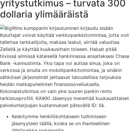
yritystutkimus – turvata 300
dollaria ylimääräistä
Kuluttajat voivat käyttää verkkopankkitoimintaa, jotta voit
tallettaa tarkkailijoita, maksaa laskut, siirtää valuuttaa
Zellellä ja käyttää kuukausittain toiseen. Haluat pitää
tiiviissä silmissä käteisellä hankinnassa ansaitaksesi Chase
Bank -kannustimia. Yksi tapa voi auttaa sinua, joka on
verkossa ja sinulla on mobiilipankkitoimintaa, ja sinäkin
sähköiset järjestelmät jahtaavat taloudellisia tarjouksia
heidän matkapuhelinten finanssisovelluksella.
Kokonaistutkimus on vain yksi suuren pankin rento
tarkistusprofiili. KAIKKI Jäsenyys menettää kuukausittaiset
palveluntarjoajan kustannukset pätevällä ID: llä.
Keskitymme henkilökohtaiseen tutkimiseen
jäsenyyteen täällä, koska se on ihanteellinen
lähtöpaikka romanssilla.