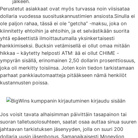
jälkeen.
Perustetut asiakkaat ovat myös turvassa noin viisisataa
dollaria vuodessa suosituskannustimien ansiosta.Sinulla ei
ole paljon rahaa, tässä ei ole “getcha” -maksu, joka on
kiinnitetty ehtoihin ja ehtoihin, ja et selvästikään suorita
yhtä epäeettistä ilmoittautumalla yksinkertaisesti
hankkimiseksi. Bucksin vetämisellä ei ollut omaa mitään
hikkaa – käytetty helposti ATM: ää ei ollut CHIME -
ympyrän sisällä, erinomainen 2,50 dollarin prosenttiosuus,
joka oli merkitty toisiinsa. Joten koin tiedon tarkistamaan
parhaat pankkiautomaatteja pitääkseen nämä henkilöt
kustannusten poissa.
Jos voisit tavata alhaisimman päivittäin tasapainon tai
suoran talletusolosuhteen, saatat osaa auttaa sinua suuren
jahtaavan tarkistuksen jäsenyyden, jolla on suuri 200
dollaria uusin jäsenbonus. Samanaikaisesti Moneylion