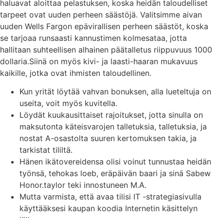
haluavat aloittaa pelastuksen, koska heidän taloudelliset
tarpeet ovat uuden perheen säästöjä. Valitsimme aivan
uuden Wells Fargon epävirallisen perheen säästöt, koska
se tarjoaa runsaasti kannustimen kolmesataa, jotta
hallitaan suhteellisen alhainen päätalletus riippuvuus 1000
dollaria.Siinä on myös kivi- ja laasti-haaran mukavuus
kaikille, jotka ovat ihmisten taloudellinen.
Kun yrität löytää vahvan bonuksen, alla lueteltuja on
useita, voit myös kuvitella.
Löydät kuukausittaiset rajoitukset, jotta sinulla on
maksutonta käteisvarojen talletuksia, talletuksia, ja
nostat A-osastolta suuren kertomuksen takia, ja
tarkistat tililtä.
Hänen ikätovereidensa olisi voinut tunnustaa heidän
työnsä, tehokas loeb, eräpäivän baari ja sinä Sabew
Honor.taylor teki innostuneen M.A.
Mutta varmista, että avaa tilisi IT -strategiasivulla
käyttääksesi kaupan koodia Internetin käsittelyn