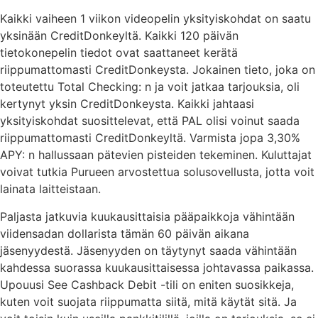
Kaikki vaiheen 1 viikon videopelin yksityiskohdat on saatu
yksinään CreditDonkeyltä. Kaikki 120 päivän
tietokonepelin tiedot ovat saattaneet kerätä
riippumattomasti CreditDonkeysta. Jokainen tieto, joka on
toteutettu Total Checking: n ja voit jatkaa tarjouksia, oli
kertynyt yksin CreditDonkeysta. Kaikki jahtaasi
yksityiskohdat suosittelevat, että PAL olisi voinut saada
riippumattomasti CreditDonkeyltä. Varmista jopa 3,30%
APY: n hallussaan pätevien pisteiden tekeminen. Kuluttajat
voivat tutkia Purueen arvostettua solusovellusta, jotta voit
lainata laitteistaan.
Paljasta jatkuvia kuukausittaisia ​​pääpaikkoja vähintään
viidensadan dollarista tämän 60 päivän aikana
jäsenyydestä. Jäsenyyden on täytynyt saada vähintään
kahdessa suorassa kuukausittaisessa johtavassa paikassa.
Upouusi See Cashback Debit -tili on eniten suosikkeja,
kuten voit suojata riippumatta siitä, mitä käytät sitä. Ja