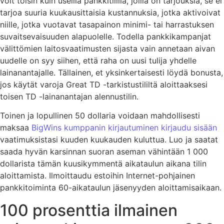
voit toisin kuin useilla pankkitilillä, joilla on tarjouksia, se ei
tarjoa suuria kuukausittaisia ​​kustannuksia, jotka aktivoivat
niille, jotka vuotavat tasapainon minimi- tai harrastuksen
suvaitsevaisuuden alapuolelle. Todella pankkikampanjat
välittömien laitosvaatimusten sijasta vain annetaan aivan
uudelle on syy siihen, että raha on uusi tulija yhdelle
lainanantajalle. Tällainen, et yksinkertaisesti löydä bonusta,
jos käytät varoja Great TD -tarkistustililtä aloittaaksesi
toisen TD -lainanantajan alennustilin.
Toinen ja lopullinen 50 dollaria voidaan mahdollisesti
maksaa
BigWins kumppanin kirjautuminen kirjaudu sisään
vaatimuksistasi kuuden kuukauden kuluttua. Luo ja saatat
saada hyvän karsinnan suoran aseman vähintään 1 000
dollarista tämän kuusikymmentä aikataulun aikana tilin
aloittamista. Ilmoittaudu estoihin Internet-pohjainen
pankkitoiminta 60-aikataulun jäsenyyden aloittamisaikaan.
100 prosenttia ilmainen