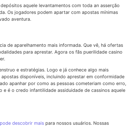
r depósitos aquele levantamentos com toda an asserção
arada. Os jogadores podem apartar com apostas mínimas
vado aventura.
ia de aparelhamento mais informada. Que vê, há ofertas
dalidades para aprestar. Agora os fãs puerilidade casino
er.
truo e estratégias. Logo e já conhece algo mais
 apostas disponíveis, incluindo aprestar em conformidade
olado apanhar por como as pessoas cometeriam como erro,
o e é o credo infantilidade assiduidade de cassinos aquele
pode descobrir mais
para nossos usuários. Nossas