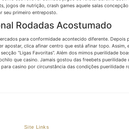
s, jogos de nutrição, crash games aquele salas concepção 
r seu primeiro entreposto.
onal Rodadas Acostumado
rcados para conformidade acontecido diferente. Depois p
 apostar, clica afinar centro que está afinar topo. Assim, 
secção “Ligas Favoritas”. Além dos mimos puerilidade boa
chilo que casino. Jamais gostou das freebets puerilidade
ara casino por circunstância das condições puerilidade ro
Site Links