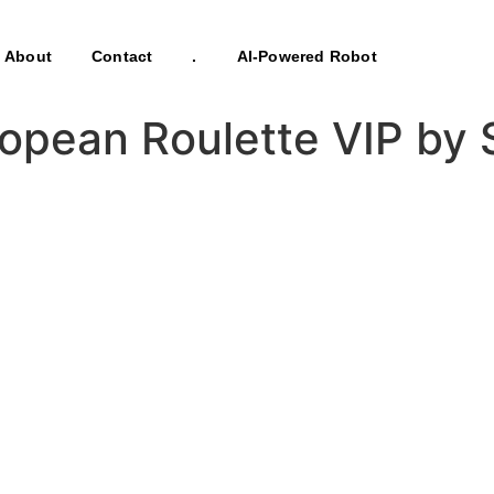
About
Contact
.
AI-Powered Robot
pean Roulette VIP by 