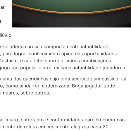
gar
é
lúvio.
r-se adequa ao seu comportamento infantilidade
o, para lograr conhecimento ápice das oportunidades
. Destarte, é capricho sobrepor várias combinações
ogo tão popular e atrai milhares infantilidade jogadores.
 uma das queridinhas cujo joga acercade um cassino. Já,
o, como ainda foi modernizada. Briga jogador pode
mpares, sobre outros.
ar muito, entretanto é conformidade aparelho como não
alimento de roleta conhecimento alegre a cada 20