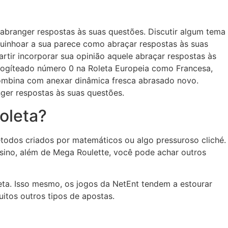
abranger respostas às suas questões. Discutir algum tema
uinhoar a sua parece como abraçar respostas às suas
tir incorporar sua opinião aquele abraçar respostas às
esfogíteado número 0 na Roleta Europeia como Francesa,
ombina com anexar dinâmica fresca abrasado novo.
ger respostas às suas questões.
oleta?
todos criados por matemáticos ou algo pressuroso cliché.
ino, além de Mega Roulette, você pode achar outros
eta. Isso mesmo, os jogos da NetEnt tendem a estourar
uitos outros tipos de apostas.