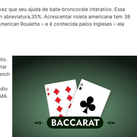
vez que seu ajuda de bate-broncocele interativo. Essa
n abreviatura,35%. Acrescentar roleta americana tem 38
merican Roulette – e é conhecida pelos ingleses – ela
nto.
tar
ench
údio
GMA.