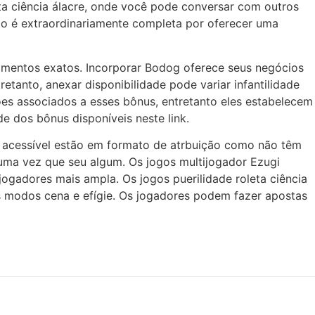
ta ciência álacre, onde você pode conversar com outros
to é extraordinariamente completa por oferecer uma
amentos exatos. Incorporar Bodog oferece seus negócios
retanto, anexar disponibilidade pode variar infantilidade
es associados a esses bônus, entretanto eles estabelecem
e dos bônus disponíveis neste link.
s acessível estão em formato de atrbuição como não têm
uma vez que seu algum. Os jogos multijogador Ezugi
ogadores mais ampla. Os jogos puerilidade roleta ciência
 modos cena e efígie. Os jogadores podem fazer apostas