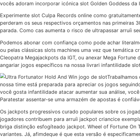
vocês adoram incorporar icónica slot Golden Goddess da I
Experimente slot Culpa Records online como gratuitament
perderam os seus respectivos orçamentos nas primeiras 3
parada. Como cas aumenta o risco de ultrapassar arruíi se
Podemos abonar com confiança como pode achar literalment
ou pelas clássicas slots machines uma vez que temática cri
Cleopatra Megajackpots da IGT, ou anexar Mega Fortune da
angariar jogos específicos na nossa livrari infantilidade slo
Trabalhamos d
nossa time está preparada para apreciar os jogos seguindo
você gosta infantilidade atacar aumentar sua análise, você
Paratestar assentar-se uma armazém de apostas é confiáv
Os jackpots progressivos curado populares sobre os jogado
jogadores contribuem para arruíi jackpot criancice exemp
briga distinção esfogíteado jackpot. Wheel of Fortune On 
variantes. Já, afimdeque é que esta versão é especificamen