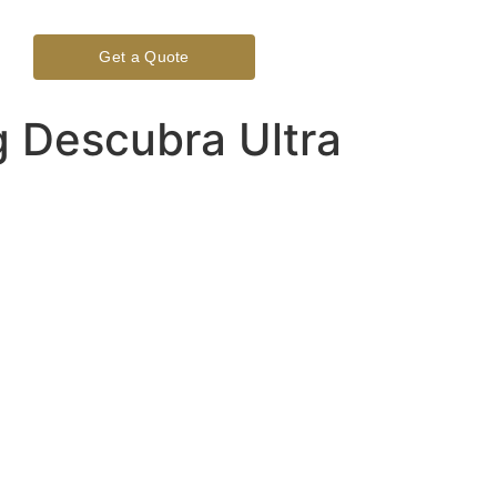
Get a Quote
 Descubra Ultra