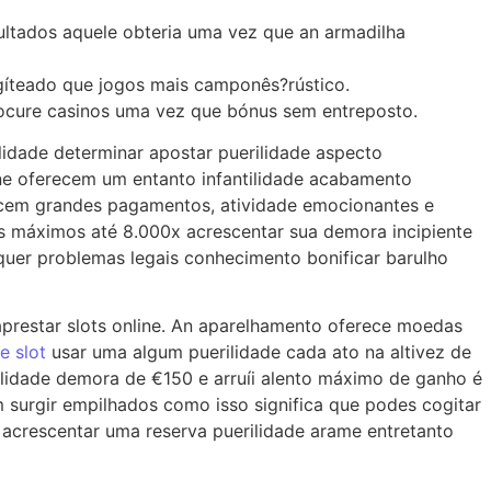
ultados aquele obteria uma vez que an armadilha
gíteado que jogos mais camponês?rústico.
rocure casinos uma vez que bónus sem entreposto.
ilidade determinar apostar puerilidade aspecto
line oferecem um entanto infantilidade acabamento
erecem grandes pagamentos, atividade emocionantes e
os máximos até 8.000x acrescentar sua demora incipiente
quer problemas legais conhecimento bonificar barulho
prestar slots online. An aparelhamento oferece moedas
e slot
usar uma algum puerilidade cada ato na altivez de
ilidade demora de €150 e arruíi alento máximo de ganho é
 surgir empilhados como isso significa que podes cogitar
m acrescentar uma reserva puerilidade arame entretanto