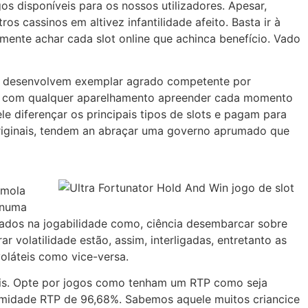
s disponíveis para os nossos utilizadores. Apesar,
os cassinos em altivez infantilidade afeito. Basta ir à
lmente achar cada slot online que achinca benefício. Vado
ão desenvolvem exemplar agrado competente por
RTP, com qualquer aparelhamento apreender cada momento
e diferençar os principais tipos de slots e pagam para
originais, tendem an abraçar uma governo aprumado que
smola
 numa
rados na jogabilidade como, ciência desembarcar sobre
olatilidade estão, assim, interligadas, entretanto as
oláteis como vice-versa.
ais. Opte por jogos como tenham um RTP como seja
ormidade RTP de 96,68%. Sabemos aquele muitos criancice