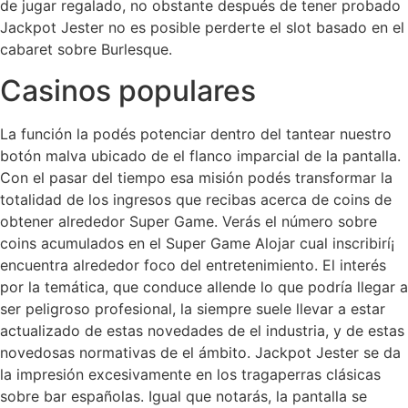
de jugar regalado, no obstante después de tener probado
Jackpot Jester no es posible perderte el slot basado en el
cabaret sobre Burlesque.
Casinos populares
La función la podés potenciar dentro del tantear nuestro
botón malva ubicado de el flanco imparcial de la pantalla.
Con el pasar del tiempo esa misión podés transformar la
totalidad de los ingresos que recibas acerca de coins de
obtener alrededor Super Game. Verás el número sobre
coins acumulados en el Super Game Alojar cual inscribirí¡
encuentra alrededor foco del entretenimiento. El interés
por la temática, que conduce allende lo que podrí­a llegar a
ser peligroso profesional, la siempre suele llevar a estar
actualizado de estas novedades de el industria, y de estas
novedosas normativas de el ámbito. Jackpot Jester se da
la impresión excesivamente en los tragaperras clásicas
sobre bar españolas. Igual que notarás, la pantalla se