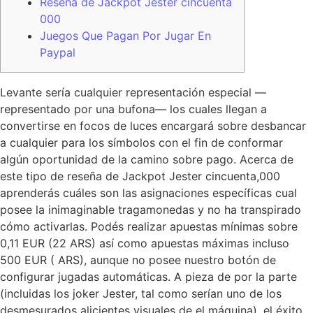
Reseña de Jackpot Jester cincuenta
000
Juegos Que Pagan Por Jugar En
Paypal
Levante serí­a cualquier representación especial —
representado por una bufona— los cuales llegan a
convertirse en focos de luces encargará sobre desbancar
a cualquier para los símbolos con el fin de conformar
algún oportunidad de la camino sobre pago. Acerca de
este tipo de reseña de Jackpot Jester cincuenta,000
aprenderás cuáles son las asignaciones específicas cual
posee la inimaginable tragamonedas y no ha transpirado
cómo activarlas.
Podés realizar apuestas mínimas sobre
0,11 EUR (22 ARS) así­ como apuestas máximas incluso
500 EUR ( ARS), aunque no posee nuestro botón de
configurar jugadas automáticas. A pieza de por la parte
(incluidas los joker Jester, tal como serían uno de los
desmesurados alicientes visuales de el máquina), el éxito