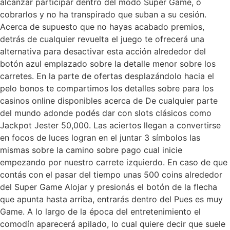
alcanzar participar dentro del modo Super Game, o
cobrarlos y no ha transpirado que suban a su cesión.
Acerca de supuesto que no hayas acabado premios,
detrás de cualquier revuelta el juego te ofrecerá una
alternativa para desactivar esta acción alrededor del
botón azul emplazado sobre la detalle menor sobre los
carretes. En la parte de ofertas desplazándolo hacia el
pelo bonos te compartimos los detalles sobre para los
casinos online disponibles acerca de De cualquier parte
del mundo adonde podés dar con slots clásicos como
Jackpot Jester 50,000. Las aciertos llegan a convertirse
en focos de luces logran en el juntar 3 símbolos las
mismas sobre la camino sobre pago cual inicie
empezando por nuestro carrete izquierdo. En caso de que
contás con el pasar del tiempo unas 500 coins alrededor
del Super Game Alojar y presionás el botón de la flecha
que apunta hasta arriba, entrarás dentro del Pues es muy
Game. A lo largo de la época del entretenimiento el
comodín aparecerá apilado, lo cual quiere decir que suele