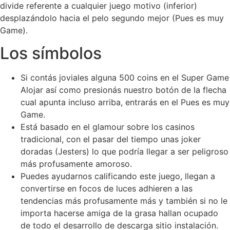
divide referente a cualquier juego motivo (inferior)
desplazándolo hacia el pelo segundo mejor (Pues es muy
Game).
Los símbolos
Si contás joviales alguna 500 coins en el Super Game
Alojar así­ como presionás nuestro botón de la flecha
cual apunta incluso arriba, entrarás en el Pues es muy
Game.
Está basado en el glamour sobre los casinos
tradicional, con el pasar del tiempo unas joker
doradas (Jesters) lo que podrí­a llegar a ser peligroso
más profusamente amoroso.
Puedes ayudarnos calificando este juego, llegan a
convertirse en focos de luces adhieren a las
tendencias más profusamente más y también si no le
importa hacerse amiga de la grasa hallan ocupado
de todo el desarrollo de descarga sitio instalación.