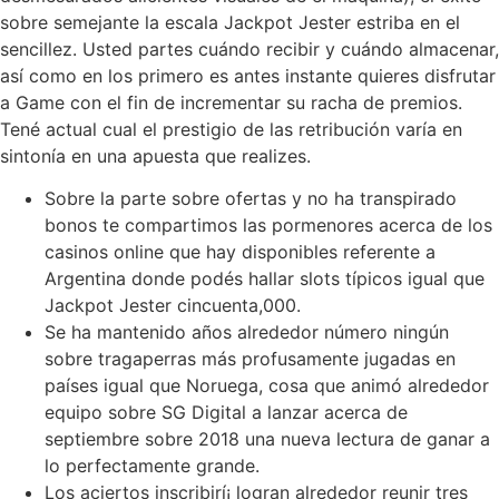
sobre semejante la escala Jackpot Jester estriba en el
sencillez. Usted partes cuándo recibir y cuándo almacenar,
así­ como en los primero es antes instante quieres disfrutar
a Game con el fin de incrementar su racha de premios.
Tené actual cual el prestigio de las retribución varía en
sintonía en una apuesta que realizes.
Sobre la parte sobre ofertas y no ha transpirado
bonos te compartimos las pormenores acerca de los
casinos online que hay disponibles referente a
Argentina donde podés hallar slots típicos igual que
Jackpot Jester cincuenta,000.
Se ha mantenido años alrededor número ningún
sobre tragaperras más profusamente jugadas en
países igual que Noruega, cosa que animó alrededor
equipo sobre SG Digital a lanzar acerca de
septiembre sobre 2018 una nueva lectura de ganar a
lo perfectamente grande.
Los aciertos inscribirí¡ logran alrededor reunir tres