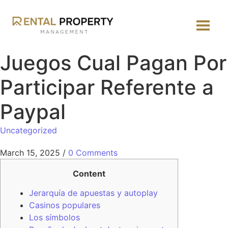
Juegos Cual Pagan Por
Participar Referente a
Paypal
Uncategorized
March 15, 2025
/
0 Comments
Content
Jerarquía de apuestas y autoplay
Casinos populares
Los símbolos