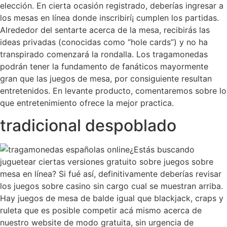
elección. En cierta ocasión registrado, deberías ingresar a
los mesas en línea donde inscribirí¡ cumplen los partidas.
Alrededor del sentarte acerca de la mesa, recibirás las
ideas privadas (conocidas como “hole cards”) y no ha
transpirado comenzará la rondalla. Los tragamonedas
podrán tener la fundamento de fanáticos mayormente
gran que las juegos de mesa, por consiguiente resultan
entretenidos. En levante producto, comentaremos sobre lo
que entretenimiento ofrece la mejor practica.
tradicional despoblado
¿Estás buscando
juguetear ciertas versiones gratuito sobre juegos sobre
mesa en línea? Si fué así, definitivamente deberías revisar
los juegos sobre casino sin cargo cual se muestran arriba.
Hay juegos de mesa de balde igual que blackjack, craps y
ruleta que es posible competir acá mismo acerca de
nuestro website de modo gratuita, sin urgencia de