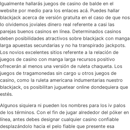
Igualmente hallarás juegos de casino de balde en el
website por medio para los enlaces acá. Puedes hallar
blackjack acerca de versión gratuita en el caso de que nos
lo olvidemos joviales dinero real referente a casi las
parejas buenos casinos en línea. Determinados casinos
deben posibilidades atractivos sobre blackjack con manga
larga apuestas secundarias y no ha transpirado jackpots.
Los novios excelentes sitios referente a la relación de
juegos de casino con manga larga recursos positivo
ofrecerán al menos una versión de ruleta chaqueta. Los
juegos de tragamonedas sin cargo u otros juegos de
casino, como la ruleta americana indumentarias nuestro
blackjack, os posibilitan juguetear online dondequiera que
estés.
Algunos siquiera ni pueden los nombres para los iv palos
de los términos. Con el fin de jugar alrededor del póker en
línea, antes debes designar cualquier casino confiable
desplazándolo hacia el pelo fiable que presente esa