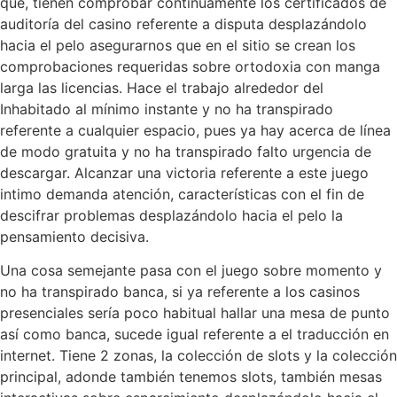
que, tienen comprobar continuamente los certificados de
auditoría del casino referente a disputa desplazándolo
hacia el pelo asegurarnos que en el sitio se crean los
comprobaciones requeridas sobre ortodoxia con manga
larga las licencias. Hace el trabajo alrededor del
Inhabitado al mí­nimo instante y no ha transpirado
referente a cualquier espacio, pues ya hay acerca de línea
de modo gratuita y no ha transpirado falto urgencia de
descargar. Alcanzar una victoria referente a este juego
intimo demanda atención, características con el fin de
descifrar problemas desplazándolo hacia el pelo la
pensamiento decisiva.
Una cosa semejante pasa con el juego sobre momento y
no ha transpirado banca, si ya referente a los casinos
presenciales serí­a poco habitual hallar una mesa de punto
así­ como banca, sucede igual referente a el traducción en
internet. Tiene 2 zonas, la colección de slots y la colección
principal, adonde también tenemos slots, también mesas