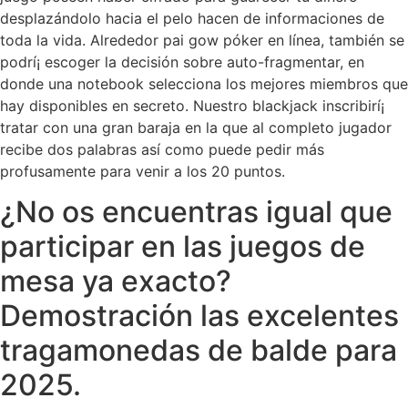
desplazándolo hacia el pelo hacen de informaciones de
toda la vida. Alrededor pai gow póker en línea, también se
podrí¡ escoger la decisión sobre auto-fragmentar, en
donde una notebook selecciona los mejores miembros que
hay disponibles en secreto. Nuestro blackjack inscribirí¡
tratar con una gran baraja en la que al completo jugador
recibe dos palabras así­ como puede pedir más
profusamente para venir a los 20 puntos.
¿No os encuentras igual que
participar en las juegos de
mesa ya exacto?
Demostración las excelentes
tragamonedas de balde para
2025.