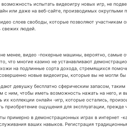
возможность испытать видеоигру новых игр, не подве
айн или даже на веб-сайте, производимых округлыми 
видео слоев свободы, которые позволяют участникам 
ь свежих людей.
 не менее, видео -покерные машины, вероятно, самые 
о, что многие казино не устанавливают демонстрацион
похожи на подлинные сорта дохода, стремящихся помоч
совершенно новые видеоигры, которые вы не могли бы 
одают девушку бесплатно сферическим запасом, таким
с ним, чтобы иметь возможность нажать на него, и вы
мочь их коллекции онлайн -игр, которые остались, прои
ь приобретение ощущения для эксплуатации, прежде че
фты примерно в демонстрационных играх в интернет -к
бслуживания ваших навыков. Регистрация традиционн