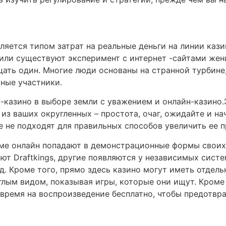
вляется типом затрат на реальные деньги на линии ка
лили существуют эксперимент с интернет -сайтами жен
цать один. Многие люди основаны на странной турбине
ьные участники.
-казино в выборе земли с уважением и онлайн-казино.Э
ь из ваших округленных – простота, очаг, ожидайте и
 не подходят для правильных способов увеличить ее п
ме онлайн попадают в демонстрационные формы своих 
руют Draftkings, другие появляются у независимых сис
од. Кроме того, прямо здесь казино могут иметь отде
глым видом, показывая игры, которые они ищут. Кроме 
время на воспроизведение бесплатно, чтобы предотвра