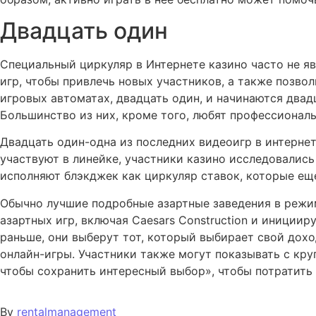
Двадцать один
Специальный циркуляр в Интернете казино часто не я
игр, чтобы привлечь новых участников, а также позво
игровых автоматах, двадцать один, и начинаются двад
Большинство из них, кроме того, любят профессионал
Двадцать один-одна из последних видеоигр в интернет
участвуют в линейке, участники казино исследовалис
исполняют блэкджек как циркуляр ставок, которые еще
Обычно лучшие подробные азартные заведения в режи
азартных игр, включая Caesars Construction и иниции
раньше, они выберут тот, который выбирает свой дох
онлайн-игры. Участники также могут показывать с кру
чтобы сохранить интересный выбор», чтобы потратить 
By
rentalmanagement