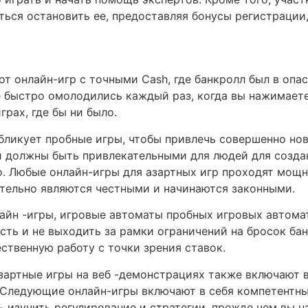
ься остановить ее, предоставляя бонусы регистрации,
е от онлайн-игр с точными Cash, где банкролл был в оп
быстро омолодились каждый раз, когда вы нажимаете 
рах, где бы ни было.
ликует пробные игры, чтобы привлечь совершенно новы
ни должны быть привлекательными для людей для созда
о. Любые онлайн-игры для азартных игр проходят мощ
ительно являются честными и начинаются законными.
лайн -игры, игровые автоматы пробных игровых автома
ость и не выходить за рамки ограничений на бросок ба
ственную работу с точки зрения ставок.
зартные игры на веб -демонстрациях также включают в 
ы. Следующие онлайн-игры включают в себя компетентн
ь изучить регулирование и стратегии, прежде чем вы н