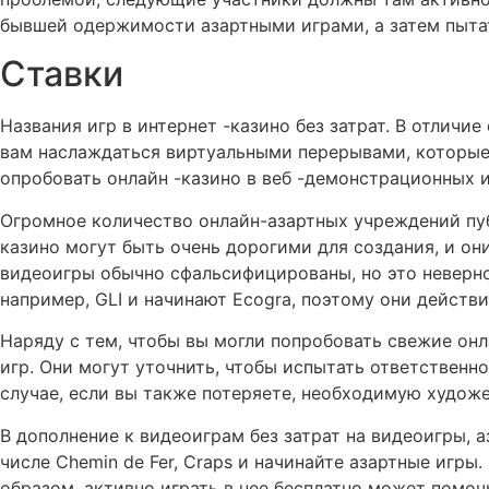
бывшей одержимости азартными играми, а затем пытат
Ставки
Названия игр в интернет -казино без затрат. В отличи
вам наслаждаться виртуальными перерывами, которые 
опробовать онлайн -казино в веб -демонстрационных иг
Огромное количество онлайн-азартных учреждений пуб
казино могут быть очень дорогими для создания, и о
видеоигры обычно сфальсифицированы, но это неверн
например, GLI и начинают Ecogra, поэтому они действ
Наряду с тем, чтобы вы могли попробовать свежие он
игр. Они могут уточнить, чтобы испытать ответственн
случае, если вы также потеряете, необходимую художе
В дополнение к видеоиграм без затрат на видеоигры, а
числе Chemin de Fer, Craps и начинайте азартные игр
образом, активно играть в нее бесплатно может помоч