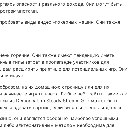
ргаясь опасности реального дохода. Они могут быть
программистами.
опробовать виды видео -покерных машин.
Они также
очень горячие. Они также имеют тенденцию иметь
ные типы затрат в пропаганде участников для
ь вам расширить приятные для потенциальных игр. Они
или иначе.
 образом, на их домашнюю страницу или для их
 начинаете играть вверх. Любые веб -сайты, такие как
зошли из Demoncation Steady Stream. Это может быть
м создавать партию, если вы хотите внести деньги.
азино, они являются особенно наиболее успешными
ым либо альтернативным методом необходима для