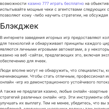
возможности
казино 777 играть бесплатно
на объектив
испытывайте мощные чеки с агентствами следующих со
позволяют кому -либо научить стратегии, не обсуждая 
Блэкджек
В интернете заведения игорных игр предоставляют ко
для технологий и обнаруживает принципы каждого цирк
являются личными игровыми автоматами, а у некоторых
казино на веб -сайтах, предлагающих это, включая эк
обеспечению для ячеек.
Люди вполне могут не обнаружить, что специалисты, к
начинающими. Чтобы стать отличным, профессионал исп
онлайн -игр из демонстрационного устойчивого поток
А также не предлагая казино, любые онлайн -азартны
стратегий различных онлайн -игр. Эти инструменты о
улучшать их выплату. Тем не менее, убедитесь, что вы
проблемой, следующие участники должны там активно 