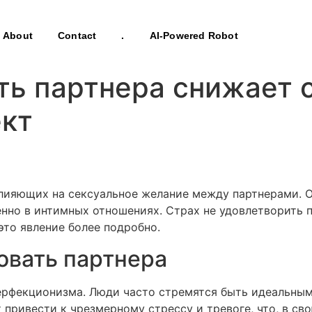
About
Contact
.
AI-Powered Robot
ть партнера снижает 
ект
ияющих на сексуальное желание между партнерами. Од
нно в интимных отношениях. Страх не удовлетворить 
это явление более подробно.
овать партнера
ерфекционизма. Люди часто стремятся быть идеальными 
ривести к чрезмерному стрессу и тревоге, что, в сво