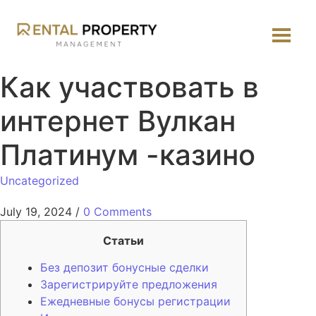
Как участвовать в
интернет Вулкан
Платинум -казино
Uncategorized
July 19, 2024
/
0 Comments
Статьи
Без депозит бонусные сделки
Зарегистрируйте предложения
Ежедневные бонусы регистрации