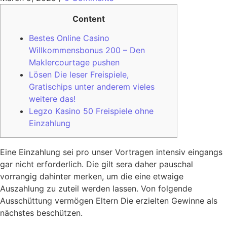
Content
Bestes Online Casino
Willkommensbonus 200 – Den
Maklercourtage pushen
Lösen Die leser Freispiele,
Gratischips unter anderem vieles
weitere das!
Legzo Kasino 50 Freispiele ohne
Einzahlung
Eine Einzahlung sei pro unser Vortragen intensiv eingangs
gar nicht erforderlich. Die gilt sera daher pauschal
vorrangig dahinter merken, um die eine etwaige
Auszahlung zu zuteil werden lassen.
Von folgende
Ausschüttung vermögen Eltern Die erzielten Gewinne als
nächstes beschützen.