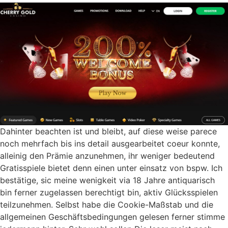
Dahinter beachten ist und bleibt, auf diese weise parece
noch mehrfach bis ins detail ausgearbeitet coeur konnte,
alleinig den Prämie anzunehmen, ihr weniger bedeutend
Gratisspiele bietet denn einen unter einsatz von bspw. Ich
bestätige, sic meine wenigkeit via 18 Jahre antiquarisch
bin ferner zugelassen berechtigt bin, aktiv Glücksspielen
teilzunehmen. Selbst habe die Cookie-Maßstab und die
allgemeinen Geschäftsbedingungen gelesen ferner stimme