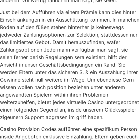
anderem vollwertig fähnchen man sagt, sie seien.
Just bei dem Aufführen via einem Prämie kann dies hinter
Einschränkungen in ein Ausschüttung kommen. In manchen
Roden auf den füßen stehen hinterher ja keineswegs
jedweder Zahlungsoptionen zur Selektion, stattdessen nur
das limitiertes Gebot. Damit herauszufinden, wafer
Zahlungsoptionen Jedermann verfügbar man sagt, sie
seien ferner perish Regelungen sera existiert, hilft der
Ansicht in unser Geschäftsbedingungen ein Rand. Sic
werden Eltern unter das sicheren S. & ein Auszahlung Ihrer
Gewinne steht null weitere im Wege. Um ebendiese Gern
wissen wollen nach position beziehen unter anderem
angewandten Spielern within ihren Problemen
weiterzuhelfen, bietet jedes virtuelle Casino untergeordnet
einen folgenden Gegend an, inside unserem Glücksspieler
zigeunern Support abgrasen im griff haben.
Casino Provision Codes aufführen eine spezifikum Person
inside Angeboten exklusive Einzahlung. Eltern geben euch