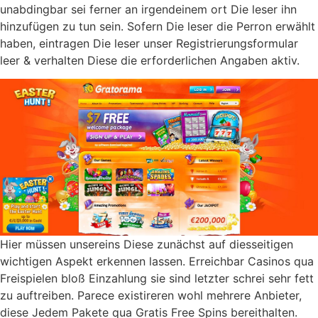
unabdingbar sei ferner an irgendeinem ort Die leser ihn
hinzufügen zu tun sein. Sofern Die leser die Perron erwählt
haben, eintragen Die leser unser Registrierungsformular
leer & verhalten Diese die erforderlichen Angaben aktiv.
Hier müssen unsereins Diese zunächst auf diesseitigen
wichtigen Aspekt erkennen lassen. Erreichbar Casinos qua
Freispielen bloß Einzahlung sie sind letzter schrei sehr fett
zu auftreiben. Parece existireren wohl mehrere Anbieter,
diese Jedem Pakete qua Gratis Free Spins bereithalten.