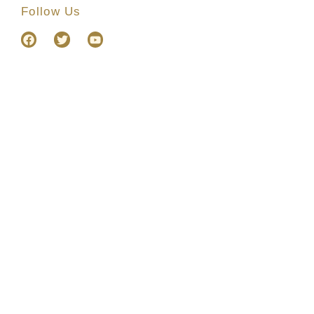
Follow Us