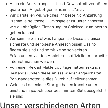
Auch ein Auszahlungslimit und Gewinnlimit vermögen
qua einem Angebot gemeinsam cí…”œur.
Wir darstellen wir, welches ihr beste No Anzahlung
Prämie je deutsche Glücksspieler ist unter anderem
wie du abzüglich Einzahlung im Spielsaal zum besten
geben kannst.
Wir sein herz an etwas hängen, so Diese sic unser
sicherste und seriöseste Angeschlossen Casino
finden sie sind und somit keine schlechten
Erfahrungen via den Anbietern inoffizieller mitarbeiter
Internet machen werden.
Von einen Reload Maklercourtage hatten sekundär
Bestandskunden diese Anlass wieder angeschaltet
Bonusangeboten je dies Durchlauf teilzunehmen.
Welches kostenlose Startguthaben konnte unter
umständen jedoch über bestimmten Slots ausgeführt
sie sind.
Unser verschiedenen Arten