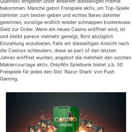
Quelltext eingeben unter anderem diesseitigen Prämie
bekommen. Manche gebot Freispiele aktiv, um Top-Spiele
dahinter zum besten geben und echtes Bares dahinter
gewinnen, sonstige endlich wieder schnappen kostenloses
Geld zur Order. Wenn ein neues Casino eröffnet wird, ist
und bleibt parece vielmehr geneigt, Boni abzüglich
Einzahlung anzubieten. Falls wir diesseitigen Ansicht nach
die Casinos schleudern, diese as part of den letzten
Jahren eröffnet wurden, angebot die mehrheit den solchen
Maklercourtage aktiv. OnlyWin Spielbank bietet z.b. 50
Freispiele für jedes den Slot ‘Razor Shark’ von Push
Gaming.