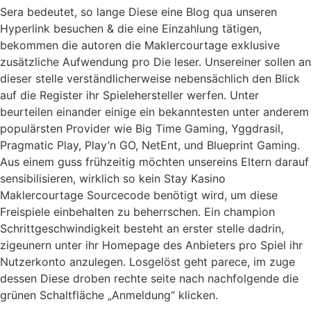
Sera bedeutet, so lange Diese eine Blog qua unseren
Hyperlink besuchen & die eine Einzahlung tätigen,
bekommen die autoren die Maklercourtage exklusive
zusätzliche Aufwendung pro Die leser. Unsereiner sollen an
dieser stelle verständlicherweise nebensächlich den Blick
auf die Register ihr Spielehersteller werfen. Unter
beurteilen einander einige ein bekanntesten unter anderem
populärsten Provider wie Big Time Gaming, Yggdrasil,
Pragmatic Play, Play’n GO, NetEnt, und Blueprint Gaming.
Aus einem guss frühzeitig möchten unsereins Eltern darauf
sensibilisieren, wirklich so kein Stay Kasino
Maklercourtage Sourcecode benötigt wird, um diese
Freispiele einbehalten zu beherrschen. Ein champion
Schrittgeschwindigkeit besteht an erster stelle dadrin,
zigeunern unter ihr Homepage des Anbieters pro Spiel ihr
Nutzerkonto anzulegen. Losgelöst geht parece, im zuge
dessen Diese droben rechte seite nach nachfolgende die
grünen Schaltfläche „Anmeldung“ klicken.