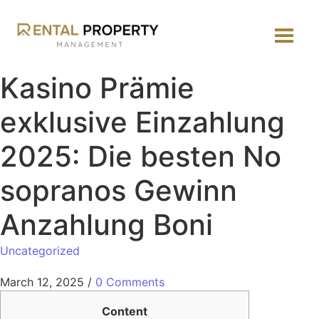
Kasino Prämie
exklusive Einzahlung
2025: Die besten No
sopranos Gewinn
Anzahlung Boni
Uncategorized
March 12, 2025
/
0 Comments
Content