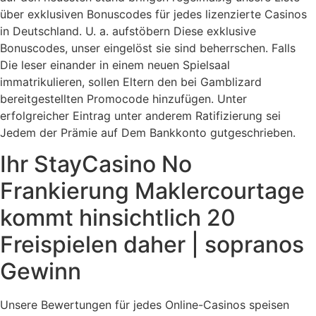
über exklusiven Bonuscodes für jedes lizenzierte Casinos
in Deutschland. U. a. aufstöbern Diese exklusive
Bonuscodes, unser eingelöst sie sind beherrschen.
Falls
Die leser einander in einem neuen Spielsaal
immatrikulieren, sollen Eltern den bei Gamblizard
bereitgestellten Promocode hinzufügen. Unter
erfolgreicher Eintrag unter anderem Ratifizierung sei
Jedem der Prämie auf Dem Bankkonto gutgeschrieben.
Ihr StayCasino No
Frankierung Maklercourtage
kommt hinsichtlich 20
Freispielen daher | sopranos
Gewinn
Unsere Bewertungen für jedes Online-Casinos speisen