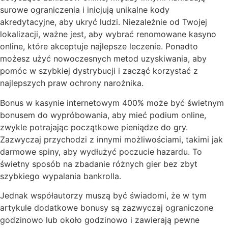
surowe ograniczenia i inicjują unikalne kody
akredytacyjne, aby ukryć ludzi. Niezależnie od Twojej
lokalizacji, ważne jest, aby wybrać renomowane kasyno
online, które akceptuje najlepsze leczenie. Ponadto
możesz użyć nowoczesnych metod uzyskiwania, aby
pomóc w szybkiej dystrybucji i zacząć korzystać z
najlepszych praw ochrony narożnika.
Bonus w kasynie internetowym 400% może być świetnym
bonusem do wypróbowania, aby mieć podium online,
zwykle potrajając początkowe pieniądze do gry.
Zazwyczaj przychodzi z innymi możliwościami, takimi jak
darmowe spiny, aby wydłużyć poczucie hazardu. To
świetny sposób na zbadanie różnych gier bez zbyt
szybkiego wypalania bankrolla.
Jednak współautorzy muszą być świadomi, że w tym
artykule dodatkowe bonusy są zazwyczaj ograniczone
godzinowo lub około godzinowo i zawierają pewne