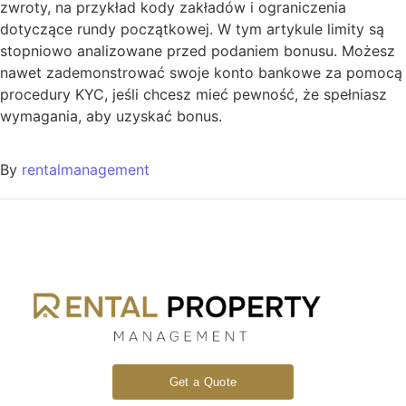
zwroty, na przykład kody zakładów i ograniczenia
dotyczące rundy początkowej. W tym artykule limity są
stopniowo analizowane przed podaniem bonusu. Możesz
nawet zademonstrować swoje konto bankowe za pomocą
procedury KYC, jeśli chcesz mieć pewność, że spełniasz
wymagania, aby uzyskać bonus.
By
rentalmanagement
Get a Quote