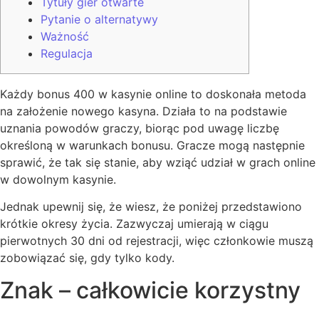
Tytuły gier otwarte
Pytanie o alternatywy
Ważność
Regulacja
Każdy bonus 400 w kasynie online to doskonała metoda
na założenie nowego kasyna. Działa to na podstawie
uznania powodów graczy, biorąc pod uwagę liczbę
określoną w warunkach bonusu. Gracze mogą następnie
sprawić, że tak się stanie, aby wziąć udział w grach online
w dowolnym kasynie.
Jednak upewnij się, że wiesz, że poniżej przedstawiono
krótkie okresy życia.
Zazwyczaj umierają w ciągu
pierwotnych 30 dni od rejestracji, więc członkowie muszą
zobowiązać się, gdy tylko kody.
Znak – całkowicie korzystny