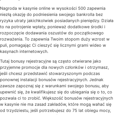
Nagroda w kasynie online w wysokości 500 zapewnia
niezłą okazję do podniesienia swojego bankrolla bez
ryzyka utraty jakichkolwiek posiadanych pieniędzy. Działa
to na potrojenie wpłaty, ponieważ dodatkowe środki i
rozpoczęcie dodawania oszustów do początkowego
rozważenia. To zapewnia Twoim stopom duży wzrost w
puli, pomagając Ci cieszyć się licznymi grami wideo w
kasynach internetowych.
Tutaj bonusy rejestracyjne są często otwierane jako
przyjemne promocje dla nowych członków i otrzymasz,
jeśli chcesz przedstawić stowarzyszonym podczas
ponownej instalacji bonusów rejestracyjnych. Jednak
zawsze zapoznaj się z warunkami swojego bonusu, aby
upewnić się, że kwalifikujesz się do ubiegania się o to, co
pozwala ci to zrobić. Większość bonusów rejestracyjnych
w kasynie nie ma zasad zakładów, które mogą wahać się
od trzydziestu, jeśli potrzebujesz do 75 lat obiegu mocy,