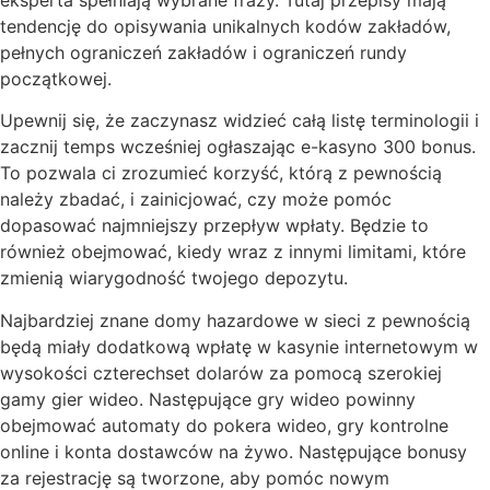
tendencję do opisywania unikalnych kodów zakładów,
pełnych ograniczeń zakładów i ograniczeń rundy
początkowej.
Upewnij się, że zaczynasz widzieć całą listę terminologii i
zacznij temps wcześniej ogłaszając e-kasyno 300 bonus.
To pozwala ci zrozumieć korzyść, którą z pewnością
należy zbadać, i zainicjować, czy może pomóc
dopasować najmniejszy przepływ wpłaty. Będzie to
również obejmować, kiedy wraz z innymi limitami, które
zmienią wiarygodność twojego depozytu.
Najbardziej znane domy hazardowe w sieci z pewnością
będą miały dodatkową wpłatę w kasynie internetowym w
wysokości czterechset dolarów za pomocą szerokiej
gamy gier wideo. Następujące gry wideo powinny
obejmować automaty do pokera wideo, gry kontrolne
online i konta dostawców na żywo. Następujące bonusy
za rejestrację są tworzone, aby pomóc nowym