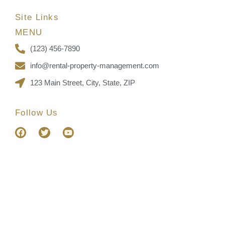
Site Links
MENU
(123) 456-7890
info@rental-property-management.com
123 Main Street, City, State, ZIP
Follow Us