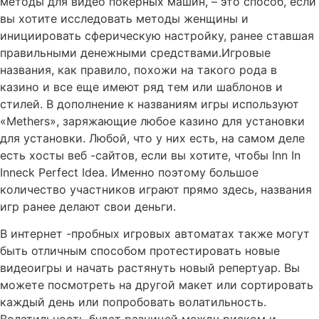
методы для видео покерных машин, – это способ, если
вы хотите исследовать методы женщины и
инициировать сферическую настройку, ранее ставшая
правильными денежными средствами.Игровые
названия, как правило, похожи на такого рода в
казино и все еще имеют ряд тем или шаблонов и
стилей. В дополнение к названиям игры используют
«Methers», заряжающие любое казино для установки
для установки. Любой, что у них есть, на самом деле
есть хосты веб -сайтов, если вы хотите, чтобы Inn In
Inneck Perfect Idea. Именно поэтому большое
количество участников играют прямо здесь, названия
игр ранее делают свои деньги.
В интернет -пробных игровых автоматах также могут
быть отличным способом протестировать новые
видеоигры и начать растянуть новый репертуар. Вы
можете посмотреть на другой макет или сортировать
каждый день или попробовать волатильность.