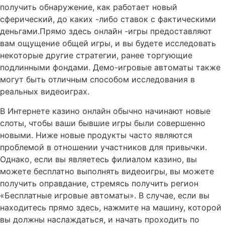
получить обнаружение, как работает новый
сферический, до каких -либо ставок с фактическими
деньгами.Прямо здесь онлайн -игры предоставляют
вам ощущение общей игры, и вы будете исследовать
некоторые другие стратегии, ранее торгующие
подлинными фондами. Демо-игровые автоматы также
могут быть отличным способом исследования в
реальных видеоиграх.
В Интернете казино онлайн обычно начинают новые
слоты, чтобы ваши бывшие игры были совершенно
новыми. Ниже новые продукты часто являются
проблемой в отношении участников для привычки.
Однако, если вы являетесь филиалом казино, вы
можете бесплатно выполнять видеоигры, вы можете
получить оправдание, стремясь получить регион
«Бесплатные игровые автоматы». В случае, если вы
находитесь прямо здесь, нажмите на машину, которой
вы должны наслаждаться, и начать проходить по