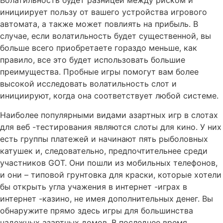
Волатильность будет разницей между риском и
инициирует пользу от вашего устройства игрового
автомата, а также может повлиять на прибыль. В
случае, если волатильность будет существенной, вы
больше всего приобретаете гораздо меньше, как
правило, все это будет использовать большие
преимущества. Пробные игры помогут вам более
высокой исследовать волатильность слот и
инициируют, когда она соответствует любой системе.
Наиболее популярными видами азартных игр в слотах
для веб -тестирования являются слоты для кино. У них
есть группы платежей и начинают пять рыболовных
катушек и, следовательно, предпочтительнее среди
участников GOT. Они пошли из мобильных телефонов,
и они – типовой грунтовка для краски, которые хотели
бы открыть угла учажения в интернет -играх в
интернет -казино, не имея дополнительных денег. Вы
обнаружите прямо здесь игры для большинства
надежных азартных домов. В последнее время