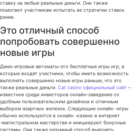
ставку на любые реальные деньги.
Они также
помогают участникам испытать ее стратегии ставок
ранее.
Это отличный способ
попробовать совершенно
новые игры
Демо-игровые автоматы-это бесплатные игры игр, в
которые входят участники, чтобы иметь возможность
выполнять совершенно новые игры раньше, что это
также реальные деньги.
Cat casino официальный сайт
–
известное среди инвесторов онлайн-заведение со
удобным пользовательским дизайном и отличным
выбором азартных железок. Следующие онлайн -игры
обычно используются в онлайн -казино в интернет
-магистральном мастерстве и инициируют бонусные
системы. Они также разумный способ выяснить,