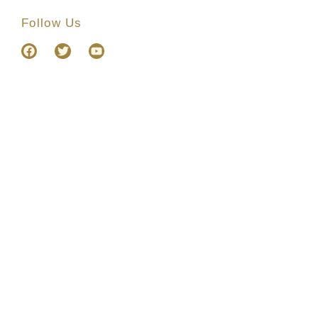
Follow Us