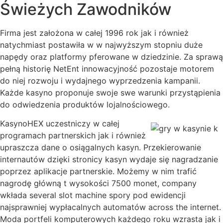
Świeżych Zawodników
Firma jest założona w całej 1996 rok jak i również
natychmiast postawiła w w najwyższym stopniu duże
napędy oraz platformy pferowane w dziedzinie. Za sprawą
pełną historię NetEnt innowacyjność pozostaje motorem
do niej rozwoju i wydajnego wyprzedzenia kampanii.
Każde kasyno proponuje swoje swe warunki przystąpienia
do odwiedzenia produktów lojalnościowego.
KasynoHEX uczestniczy w całej
programach partnerskich jak i również
upraszcza dane o osiągalnych kasyn. Przekierowanie
internautów dzięki stronicy kasyn wydaje się nagradzanie
poprzez aplikacje partnerskie. Możemy w nim trafić
nagrodę główną t wysokości 7500 monet, company
wkłada several slot machine spory pod ewidencji
najsprawniej wypłacalnych automatów across the internet.
Moda portfeli komputerowych każdego roku wzrasta jak i