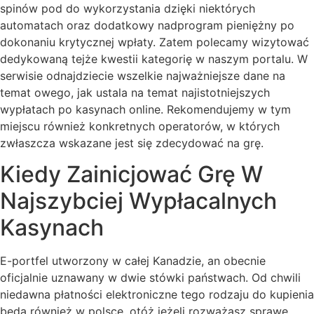
spinów pod do wykorzystania dzięki niektórych
automatach oraz dodatkowy nadprogram pieniężny po
dokonaniu krytycznej wpłaty. Zatem polecamy wizytować
dedykowaną tejże kwestii kategorię w naszym portalu. W
serwisie odnajdziecie wszelkie najważniejsze dane na
temat owego, jak ustala na temat najistotniejszych
wypłatach po kasynach online. Rekomendujemy w tym
miejscu również konkretnych operatorów, w których
zwłaszcza wskazane jest się zdecydować na grę.
Kiedy Zainicjować Grę W
Najszybciej Wypłacalnych
Kasynach
E-portfel utworzony w całej Kanadzie, an obecnie
oficjalnie uznawany w dwie stówki państwach. Od chwili
niedawna płatności elektroniczne tego rodzaju do kupienia
będą również w polsce, otóż jeżeli rozważasz sprawę