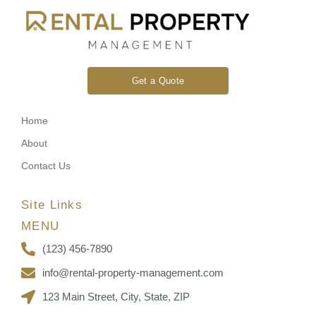
Get a Quote
Home
About
Contact Us
Site Links
MENU
(123) 456-7890
info@rental-property-management.com
123 Main Street, City, State, ZIP