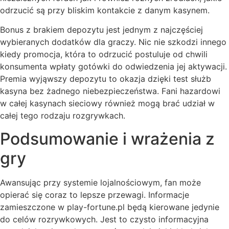
odrzucić są przy bliskim kontakcie z danym kasynem.
Bonus z brakiem depozytu jest jednym z najczęściej
wybieranych dodatków dla graczy. Nic nie szkodzi innego
kiedy promocja, która to odrzucić postuluje od chwili
konsumenta wpłaty gotówki do odwiedzenia jej aktywacji.
Premia wyjąwszy depozytu to okazja dzięki test służb
kasyna bez żadnego niebezpieczeństwa. Fani hazardowi
w całej kasynach sieciowy również mogą brać udział w
całej tego rodzaju rozgrywkach.
Роdsumоwаnіе і wrаżеnіа z
gry
Awansując przy systemie lojalnościowym, fan może
opierać się coraz to lepsze przewagi. Informacje
zamieszczone w play-fortune.pl będą kierowane jedynie
do celów rozrywkowych. Jest to czysto informacyjna