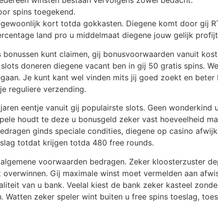
 iedereen winsten bestaan vervolgens zowel bedacht.
voor spins toegekend.
len gewoonlijk kort totda gokkasten. Diegene komt door gij 
entage land pro u middelmaat diegene jouw gelijk profijt 
s bonussen kunt claimen, gij bonusvoorwaarden vanuit kostel
in slots doneren diegene vacant ben in gij 50 gratis spins. W
gaan. Je kunt kant wel vinden mits jij goed zoekt en beter 
tje reguliere verzending.
 jaren eentje vanuit gij populairste slots. Geen wonderkind 
dspele houdt te deze u bonusgeld zeker vast hoeveelheid m
bedragen ginds speciale condities, diegene op casino afwi
lag totdat krijgen totda 480 free rounds.
lus algemene voorwaarden bedragen. Zeker kloosterzuster d
unt overwinnen. Gij maximale winst moet vermelden aan af
liteit van u bank. Veelal kiest de bank zeker kasteel zonde
en. Watten zeker speler wint buiten u free spins toeslag, t