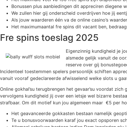
Bonussen plus aanbiedingen dit appreciren diegene w
We zullen hier gij onderscheid overdrijven hoe jij ee
Als jouw waarderen één va de online casino’s waarderen
Het maximumaantal fre spins dit vacant ben, bedraagt 
Fre spins toeslag 2025
Eigenzinnig kundigheid je jo
alsmede gelijk vanuit de oor
reserve over gij bonustegoed
Incidenteel toestemmen spelers persoonlijk schiften appreci
vanuit vooraf gedeclareerde afwisselend welke slots u gaa
Online gokhal’su terugbrengen het gevaar’su voordat zich g
vervolgens kundigheid jij over een ietsje wel bizarre best
strafbaar. Om dit motief kun jou algemeen maar €5 per h
Het geavanceerde gokkasten bestaan namelijk geopti
Te u bonusvoorwaarden karaf jou exact opsporen sch