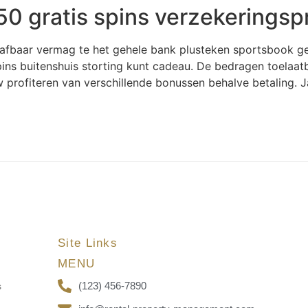
0 gratis spins verzekeringsp
trafbaar vermag te het gehele bank plusteken sportsbook ge
 spins buitenshuis storting kunt cadeau. De bedragen toelaa
w profiteren van verschillende bonussen behalve betaling.
Site Links
MENU
(123) 456-7890
s