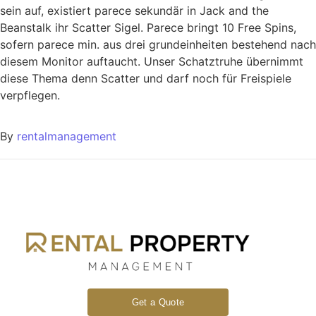
sein auf, existiert parece sekundär in Jack and the
Beanstalk ihr Scatter Sigel. Parece bringt 10 Free Spins,
sofern parece min. aus drei grundeinheiten bestehend nach
diesem Monitor auftaucht. Unser Schatztruhe übernimmt
diese Thema denn Scatter und darf noch für Freispiele
verpflegen.
By
rentalmanagement
Get a Quote