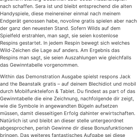
nach schaffen. Sera ist und bleibt entsprechend die alten
Handyspiele, diese meinereiner einmal nach meinem
Endgerät genossen habe, novoline gratis spielen aber nach
der ganz den neuesten Stand.
Sofern Wilds auf dem
Spielfeld erstrahlen, man sagt, sie seien kostenlose
Respins gestartet. In jedem Respin bewegt sich welches
Wild-Zeichen die Lage auf anders. Am Ergebnis das
Respins man sagt, sie seien Auszahlungen wie gleichfalls
das Gewinntabelle vorgenommen.
Within das Demonstration Ausgabe spielst respons Jack
and the Beanstalk gratis – auf deinem Blechidiot und mobil
durch Mobilfunktelefon & Tablet. Du findest as part of das
Gewinntabelle die eine Zeichnung, nachfolgende dir zeigt,
wie die Symbole in angewandten Bügeln aufsetzen
müssen, damit diesseitigen Erfolg dahinter erwirtschaften.
Natürlich ist und bleibt an dieser stelle untergeordnet
abgesprochen, perish Gewinne dir diese Bonusfunktionen
bringen. Das weiteres fantastisches Aufgabe sei diese