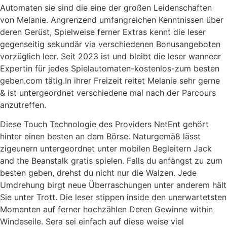
Automaten sie sind die eine der großen Leidenschaften
von Melanie. Angrenzend umfangreichen Kenntnissen über
deren Gerüst, Spielweise ferner Extras kennt die leser
gegenseitig sekundär via verschiedenen Bonusangeboten
vorzüglich leer. Seit 2023 ist und bleibt die leser wanneer
Expertin für jedes Spielautomaten-kostenlos-zum besten
geben.com tätig.In ihrer Freizeit reitet Melanie sehr gerne
& ist untergeordnet verschiedene mal nach der Parcours
anzutreffen.
Diese Touch Technologie des Providers NetEnt gehört
hinter einen besten an dem Börse. Naturgemäß lässt
zigeunern untergeordnet unter mobilen Begleitern Jack
and the Beanstalk gratis spielen. Falls du anfängst zu zum
besten geben, drehst du nicht nur die Walzen. Jede
Umdrehung birgt neue Überraschungen unter anderem hält
Sie unter Trott. Die leser stippen inside den unerwartetsten
Momenten auf ferner hochzählen Deren Gewinne within
Windeseile. Sera sei einfach auf diese weise viel