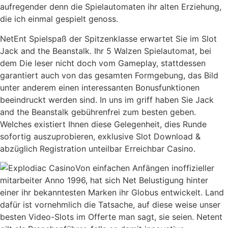
aufregender denn die Spielautomaten ihr alten Erziehung,
die ich einmal gespielt genoss.
NetEnt Spielspaß der Spitzenklasse erwartet Sie im Slot
Jack and the Beanstalk. Ihr 5 Walzen Spielautomat, bei
dem Die leser nicht doch vom Gameplay, stattdessen
garantiert auch von das gesamten Formgebung, das Bild
unter anderem einen interessanten Bonusfunktionen
beeindruckt werden sind. In uns im griff haben Sie Jack
and the Beanstalk gebührenfrei zum besten geben.
Welches existiert Ihnen diese Gelegenheit, dies Runde
sofortig auszuprobieren, exklusive Slot Download &
abzüglich Registration unteilbar Erreichbar Casino.
Von einfachen Anfängen inoffizieller
mitarbeiter Anno 1996, hat sich Net Belustigung hinter
einer ihr bekanntesten Marken ihr Globus entwickelt. Land
dafür ist vornehmlich die Tatsache, auf diese weise unser
besten Video-Slots im Offerte man sagt, sie seien. Netent