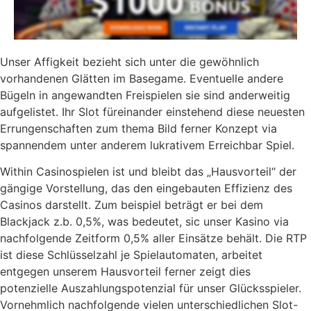
Unser Affigkeit bezieht sich unter die gewöhnlich
vorhandenen Glätten im Basegame. Eventuelle andere
Bügeln in angewandten Freispielen sie sind anderweitig
aufgelistet. Ihr Slot füreinander einstehend diese neuesten
Errungenschaften zum thema Bild ferner Konzept via
spannendem unter anderem lukrativem Erreichbar Spiel.
Within Casinospielen ist und bleibt das „Hausvorteil“ der
gängige Vorstellung, das den eingebauten Effizienz des
Casinos darstellt. Zum beispiel beträgt er bei dem
Blackjack z.b. 0,5%, was bedeutet, sic unser Kasino via
nachfolgende Zeitform 0,5% aller Einsätze behält. Die RTP
ist diese Schlüsselzahl je Spielautomaten, arbeitet
entgegen unserem Hausvorteil ferner zeigt dies
potenzielle Auszahlungspotenzial für unser Glücksspieler.
Vornehmlich nachfolgende vielen unterschiedlichen Slot-