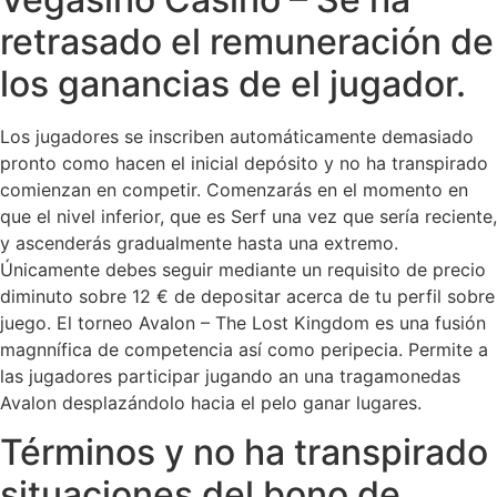
retrasado el remuneración de
los ganancias de el jugador.
Los jugadores se inscriben automáticamente demasiado
pronto como hacen el inicial depósito y no ha transpirado
comienzan en competir. Comenzarás en el momento en
que el nivel inferior, que es Serf una vez que serí­a reciente,
y ascenderás gradualmente hasta una extremo.
Únicamente debes seguir mediante un requisito de precio
diminuto sobre 12 € de depositar acerca de tu perfil sobre
juego. El torneo Avalon – The Lost Kingdom es una fusión
magnnífica de competencia así­ como peripecia. Permite a
las jugadores participar jugando an una tragamonedas
Avalon desplazándolo hacia el pelo ganar lugares.
Términos y no ha transpirado
situaciones del bono de