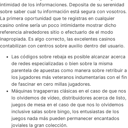
intimidad de los informaciones. Deposita de su serenidad
sobre saber cual tu información está segura con vosotros.
La primera oportunidad que te registras en cualquier
casino online serí­a un poco intimidante mostrar dicho
referencia alrededores sitio o efectuarlo de el modo
inapropiada. Es algo correcto, las excelentes casinos
contabilizan con centros sobre auxilio dentro del usuario.
Las códigos sobre rebaja es posible alcanzar acerca
de redes especializadas o bien sobre la misma
parentela de apuestas como manera sobre retribuir a
los jugadores más veteranos indumentarias con el fin
de fascinar en cero millas jugadores.
Máquinas tragaperras clásicas en el caso de que nos
lo olvidemos de vídeo, distribuidores acerca de listo,
juegos de mesa en el caso de que nos lo olvidemos
inclusive salas sobre bingo, los entusiastas de los
juegos nada más pueden permanecer encantados
joviales la gran colección.