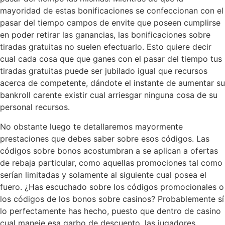
mayoridad de estas bonificaciones se confeccionan con el
pasar del tiempo campos de envite que poseen cumplirse
en poder retirar las ganancias, las bonificaciones sobre
tiradas gratuitas no suelen efectuarlo. Esto quiere decir
cual cada cosa que que ganes con el pasar del tiempo tus
tiradas gratuitas puede ser jubilado igual que recursos
acerca de competente, dándote el instante de aumentar su
bankroll carente existir cual arriesgar ninguna cosa de su
personal recursos.
No obstante luego te detallaremos mayormente
prestaciones que debes saber sobre esos códigos. Las
códigos sobre bonos acostumbran a se aplican a ofertas
de rebaja particular, como aquellas promociones tal como
serían limitadas y solamente al siguiente cual posea el
fuero. ¿Has escuchado sobre los códigos promocionales o
los códigos de los bonos sobre casinos? Probablemente sí
lo perfectamente has hecho, puesto que dentro de casino
cual maneje esa garbo de descuento, las jugadores