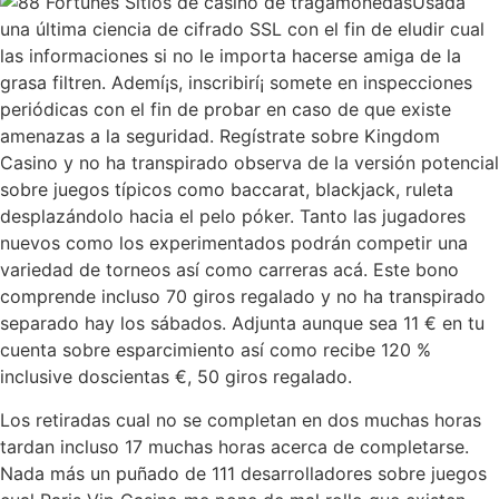
Usada
una última ciencia de cifrado SSL con el fin de eludir cual
las informaciones si no le importa hacerse amiga de la
grasa filtren. Ademí¡s, inscribirí¡ somete en inspecciones
periódicas con el fin de probar en caso de que existe
amenazas a la seguridad. Regístrate sobre Kingdom
Casino y no ha transpirado observa de la versión potencial
sobre juegos tí­picos como baccarat, blackjack, ruleta
desplazándolo hacia el pelo póker. Tanto las jugadores
nuevos como los experimentados podrán competir una
variedad de torneos así­ como carreras acá. Este bono
comprende incluso 70 giros regalado y no ha transpirado
separado hay los sábados. Adjunta aunque sea 11 € en tu
cuenta sobre esparcimiento así­ como recibe 120 %
inclusive doscientas €, 50 giros regalado.
Los retiradas cual no se completan en dos muchas horas
tardan incluso 17 muchas horas acerca de completarse.
Nada más un puñado de 111 desarrolladores sobre juegos