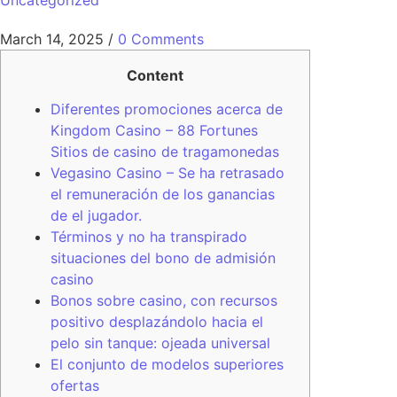
Uncategorized
March 14, 2025
/
0 Comments
Content
Diferentes promociones acerca de
Kingdom Casino – 88 Fortunes
Sitios de casino de tragamonedas
Vegasino Casino – Se ha retrasado
el remuneración de los ganancias
de el jugador.
Términos y no ha transpirado
situaciones del bono de admisión
casino
Bonos sobre casino, con recursos
positivo desplazándolo hacia el
pelo sin tanque: ojeada universal
El conjunto de modelos superiores
ofertas