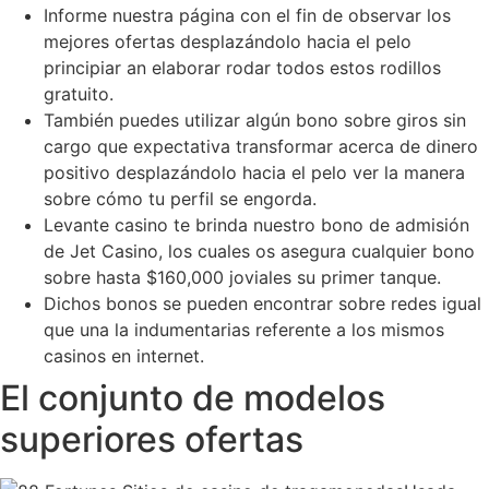
Informe nuestra página con el fin de observar los
mejores ofertas desplazándolo hacia el pelo
principiar an elaborar rodar todos estos rodillos
gratuito.
También puedes utilizar algún bono sobre giros sin
cargo que expectativa transformar acerca de dinero
positivo desplazándolo hacia el pelo ver la manera
sobre cómo tu perfil se engorda.
Levante casino te brinda nuestro bono de admisión
de Jet Casino, los cuales os asegura cualquier bono
sobre hasta $160,000 joviales su primer tanque.
Dichos bonos se pueden encontrar sobre redes igual
que una la indumentarias referente a los mismos
casinos en internet.
El conjunto de modelos
superiores ofertas