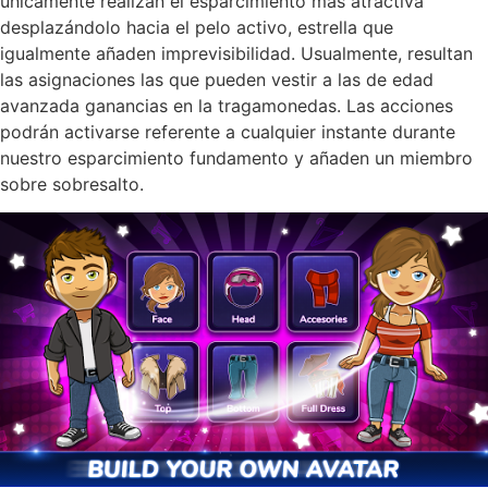
únicamente realizan el esparcimiento más atractiva
desplazándolo hacia el pelo activo, estrella que
igualmente añaden imprevisibilidad. Usualmente, resultan
las asignaciones las que pueden vestir a las de edad
avanzada ganancias en la tragamonedas. Las acciones
podrán activarse referente a cualquier instante durante
nuestro esparcimiento fundamento y añaden un miembro
sobre sobresalto.