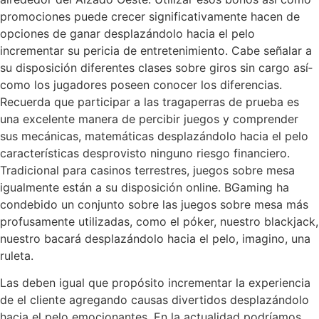
promociones puede crecer significativamente hacen de
opciones de ganar desplazándolo hacia el pelo
incrementar su pericia de entretenimiento. Cabe señalar a
su disposición diferentes clases sobre giros sin cargo así­
como los jugadores poseen conocer los diferencias.
Recuerda que participar a las tragaperras de prueba es
una excelente manera de percibir juegos y comprender
sus mecánicas, matemáticas desplazándolo hacia el pelo
características desprovisto ninguno riesgo financiero.
Tradicional para casinos terrestres, juegos sobre mesa
igualmente están a su disposición online. BGaming ha
condebido un conjunto sobre las juegos sobre mesa más
profusamente utilizadas, como el póker, nuestro blackjack,
nuestro bacará desplazándolo hacia el pelo, imagino, una
ruleta.
Las deben igual que propósito incrementar la experiencia
de el cliente agregando causas divertidos desplazándolo
hacia el pelo emocionantes. En la actualidad podrí­amos