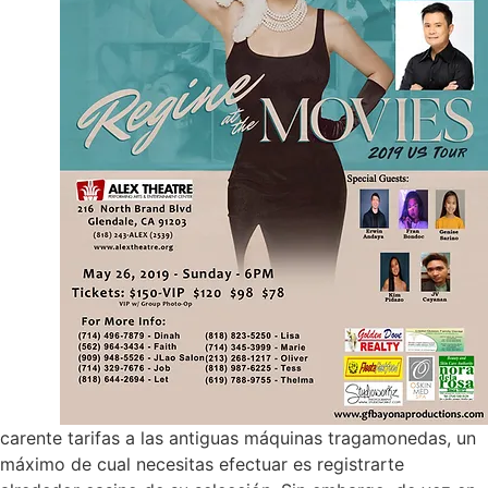
carente tarifas a las antiguas máquinas tragamonedas, un
máximo de cual necesitas efectuar es registrarte