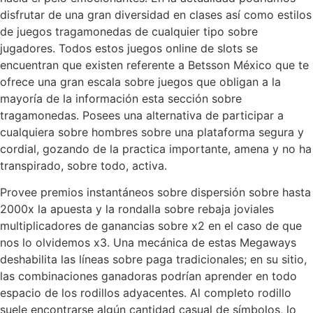
disfrutar de una gran diversidad en clases así­ como estilos
de juegos tragamonedas de cualquier tipo sobre
jugadores. Todos estos juegos online de slots se
encuentran que existen referente a Betsson México que te
ofrece una gran escala sobre juegos que obligan a la
mayoría de la información esta sección sobre
tragamonedas. Posees una alternativa de participar a
cualquiera sobre hombres sobre una plataforma segura y
cordial, gozando de la practica importante, amena y no ha
transpirado, sobre todo, activa.
Provee premios instantáneos sobre dispersión sobre hasta
2000x la apuesta y la rondalla sobre rebaja joviales
multiplicadores de ganancias sobre x2 en el caso de que
nos lo olvidemos x3. Una mecánica de estas Megaways
deshabilita las líneas sobre paga tradicionales; en su sitio,
las combinaciones ganadoras podrían aprender en todo
espacio de los rodillos adyacentes. Al completo rodillo
suele encontrarse algún cantidad casual de símbolos, lo