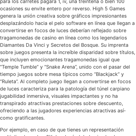
para los carretes pagará 1, iv, una treintena o bien 100
ocasiones su envite entero por reverso. High 5 Games
genera la unión creativa sobre gráficos impresionantes
desplazándolo hacia el pelo software en línea que llegan a
convertirse en focos de luces deberían reflejado sobre
tragamonedas de casino en línea como los legendarios
Diamantes Da Vinci y Secretos del Bosque. Su imprenta
sobre juegos presenta la increíble disparidad sobre títulos,
que incluyen emocionantes tragamonedas igual que
“Temple Tumble” y “Snake Arena”, unido con el pasar del
tiempo juegos sobre mesa típicos como “Blackjack” y
“Ruleta”. Al completo juego llegan a convertirse en focos
de luces caracteriza para la patologí­a del túnel carpiano
jugabilidad inmersiva, visuales impactantes y no ha
transpirado atractivas prestaciones sobre descuento,
ofreciendo a las jugadores experiencias atractivas así­
como gratificantes.
Por ejemplo, en caso de que tienes un representación