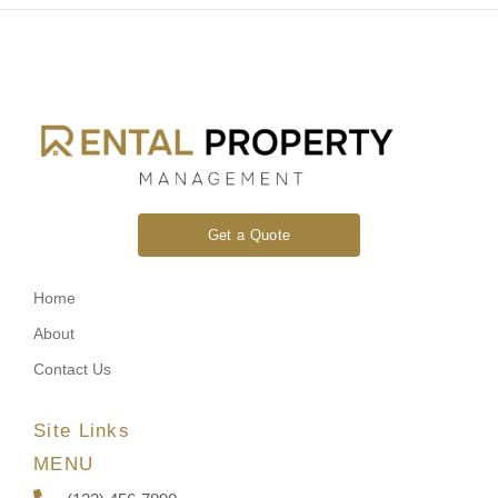
Get a Quote
Home
About
Contact Us
Site Links
MENU