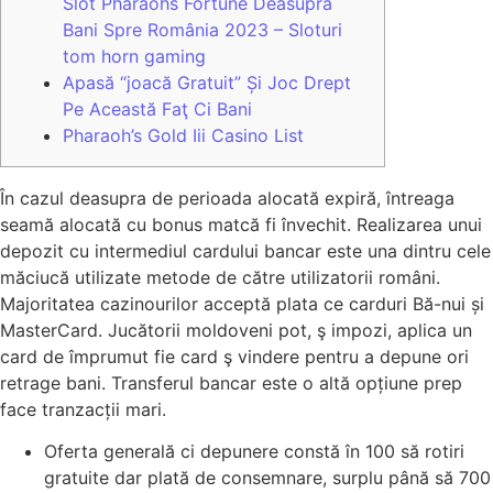
Slot Pharaohs Fortune Deasupra
Bani Spre România 2023 – Sloturi
tom horn gaming
Apasă “joacă Gratuit” Și Joc Drept
Pe Această Faţ Ci Bani
Pharaoh’s Gold Iii Casino List
În cazul deasupra de perioada alocată expiră, întreaga
seamă alocată cu bonus matcă fi învechit. Realizarea unui
depozit cu intermediul cardului bancar este una dintru cele
măciucă utilizate metode de către utilizatorii români.
Majoritatea cazinourilor acceptă plata ce carduri Bă-nui și
MasterCard. Jucătorii moldoveni pot, ş impozi, aplica un
card de împrumut fie card ş vindere pentru a depune ori
retrage bani.
Transferul bancar este o altă opțiune prep
face tranzacții mari.
Oferta generală ci depunere constă în 100 să rotiri
gratuite dar plată de consemnare, surplu până să 700