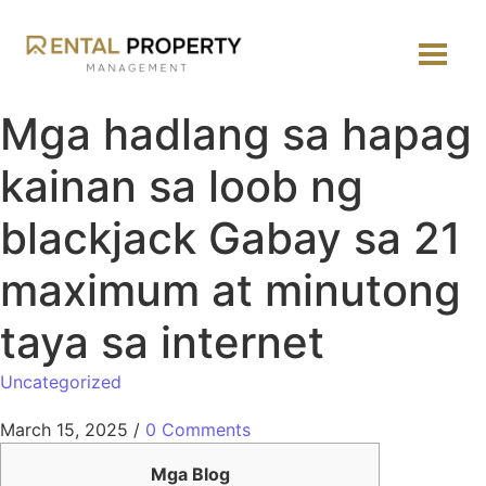
Mga hadlang sa hapag
kainan sa loob ng
blackjack Gabay sa 21
maximum at minutong
taya sa internet
Uncategorized
March 15, 2025
/
0 Comments
Mga Blog