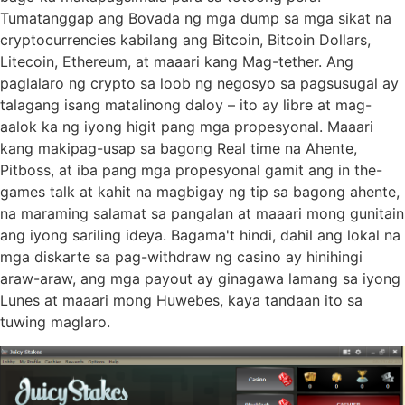
Tumatanggap ang Bovada ng mga dump sa mga sikat na
cryptocurrencies kabilang ang Bitcoin, Bitcoin Dollars,
Litecoin, Ethereum, at maaari kang Mag-tether. Ang
paglalaro ng crypto sa loob ng negosyo sa pagsusugal ay
talagang isang matalinong daloy – ito ay libre at mag-
aalok ka ng iyong higit pang mga propesyonal. Maaari
kang makipag-usap sa bagong Real time na Ahente,
Pitboss, at iba pang mga propesyonal gamit ang in the-
games talk at kahit na magbigay ng tip sa bagong ahente,
na maraming salamat sa pangalan at maaari mong gunitain
ang iyong sariling ideya. Bagama't hindi, dahil ang lokal na
mga diskarte sa pag-withdraw ng casino ay hinihingi
araw-araw, ang mga payout ay ginagawa lamang sa iyong
Lunes at maaari mong Huwebes, kaya tandaan ito sa
tuwing maglaro.