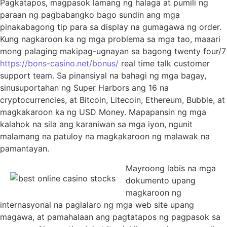
Pagkatapos, magpasok lamang ng halaga at pumili ng
paraan ng pagbabangko bago sundin ang mga
pinakabagong tip para sa display na gumagawa ng order.
Kung nagkaroon ka ng mga problema sa mga tao, maaari
mong palaging makipag-ugnayan sa bagong twenty four/7
https://bons-casino.net/bonus/
real time talk customer
support team. Sa pinansiyal na bahagi ng mga bagay,
sinusuportahan ng Super Harbors ang 16 na
cryptocurrencies, at Bitcoin, Litecoin, Ethereum, Bubble, at
magkakaroon ka ng USD Money. Mapapansin ng mga
kalahok na sila ang karaniwan sa mga iyon, ngunit
malamang na patuloy na magkakaroon ng malawak na
pamantayan.
Mayroong labis na mga
dokumento upang
magkaroon ng
internasyonal na paglalaro ng mga web site upang
magawa, at pamahalaan ang pagtatapos ng pagpasok sa