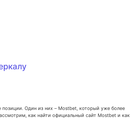
зеркалу
 позиции. Один из них – Mostbet, который уже более
рассмотрим, как найти официальный сайт Mostbet и как