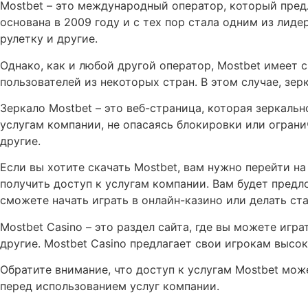
Mostbet – это международный оператор, который предл
основана в 2009 году и с тех пор стала одним из лиде
рулетку и другие.
Однако, как и любой другой оператор, Mostbet имеет 
пользователей из некоторых стран. В этом случае, зе
Зеркало Mostbet – это веб-страница, которая зеркаль
услугам компании, не опасаясь блокировки или ограни
другие.
Если вы хотите скачать Mostbet, вам нужно перейти н
получить доступ к услугам компании. Вам будет предл
сможете начать играть в онлайн-казино или делать ста
Mostbet Casino – это раздел сайта, где вы можете игр
другие. Mostbet Casino предлагает свои игрокам высо
Обратите внимание, что доступ к услугам Mostbet мо
перед использованием услуг компании.