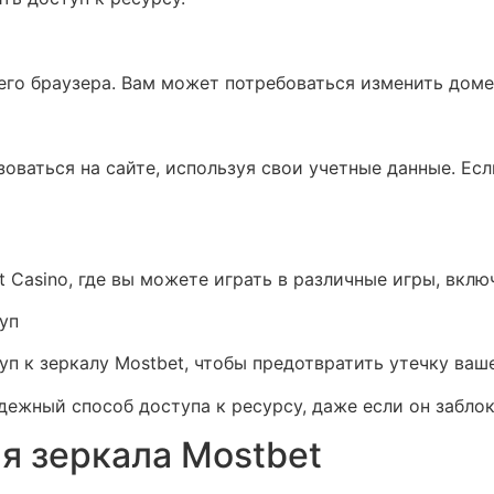
его браузера. Вам может потребоваться изменить домен
зоваться на сайте, используя свои учетные данные. Ес
 Casino, где вы можете играть в различные игры, вклю
уп
уп к зеркалу Mostbet, чтобы предотвратить утечку ва
адежный способ доступа к ресурсу, даже если он забло
я зеркала Mostbet