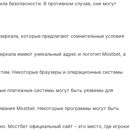
ла безопасности. В противном случае, они могут
зеркала, которые предлагают сомнительные условия
ркала имеют уникальный адрес и логотип Mostbet, а
стем. Некоторые браузеры и операционные системы
рые платежные системы могут быть уязвимы для
ивания Mostbet. Некоторые программы могут быть
о. Мостбет официальный сайт – это место, где игроки