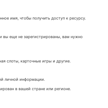
ное имя, чтобы получить доступ к ресурсу.
ли вы еще не зарегистрированы, вам нужно
чая слоты, карточные игры и другие.
шей личной информации.
кирован в вашей стране или регионе.