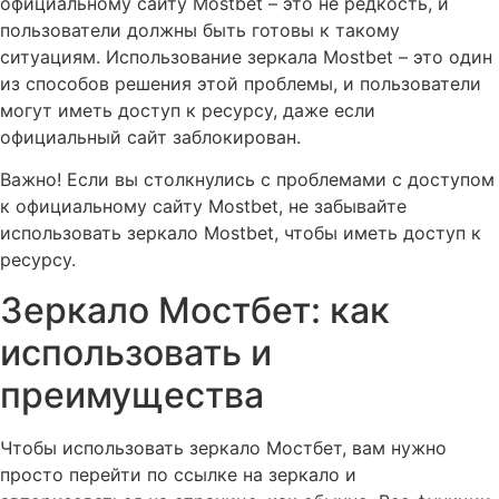
официальному сайту Mostbet – это не редкость, и
пользователи должны быть готовы к такому
ситуациям. Использование зеркала Mostbet – это один
из способов решения этой проблемы, и пользователи
могут иметь доступ к ресурсу, даже если
официальный сайт заблокирован.
Важно! Если вы столкнулись с проблемами с доступом
к официальному сайту Mostbet, не забывайте
использовать зеркало Mostbet, чтобы иметь доступ к
ресурсу.
Зеркало Мостбет: как
использовать и
преимущества
Чтобы использовать зеркало Мостбет, вам нужно
просто перейти по ссылке на зеркало и