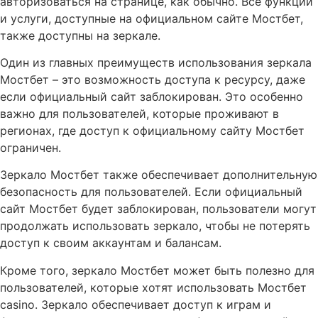
авторизоваться на странице, как обычно. Все функции
и услуги, доступные на официальном сайте Мостбет,
также доступны на зеркале.
Один из главных преимуществ использования зеркала
Мостбет – это возможность доступа к ресурсу, даже
если официальный сайт заблокирован. Это особенно
важно для пользователей, которые проживают в
регионах, где доступ к официальному сайту Мостбет
ограничен.
Зеркало Мостбет также обеспечивает дополнительную
безопасность для пользователей. Если официальный
сайт Мостбет будет заблокирован, пользователи могут
продолжать использовать зеркало, чтобы не потерять
доступ к своим аккаунтам и балансам.
Кроме того, зеркало Мостбет может быть полезно для
пользователей, которые хотят использовать Мостбет
casino. Зеркало обеспечивает доступ к играм и