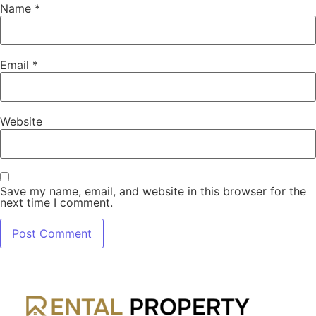
Name
*
Email
*
Website
Save my name, email, and website in this browser for the
next time I comment.