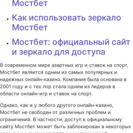
Мостбет
Как использовать зеркало
Мостбет
Мостбет: официальный сайт
и зеркало для доступа
В современном мире азартных игр и ставок на спорт,
Мостбет является одним из самых популярных и
надежных онлайн-казино. Компания была основана в
2001 году и с тех пор стала одним из лидеров в
области онлайн-игр и ставок на спорт.
Однако, как и у любого другого онлайн-казино,
Мостбет не свободен от различных проблем и
ограничений. В частности, доступ к официальному
сайту Мостбет может быть заблокирован в некоторых