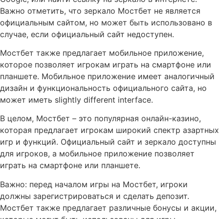
Важно отметить, что зеркало Мостбет не является
официальным сайтом, но может быть использовано в
случае, если официальный сайт недоступен.
Мостбет также предлагает мобильное приложение,
которое позволяет игрокам играть на смартфоне или
планшете. Мобильное приложение имеет аналогичный
дизайн и функциональность официального сайта, но
может иметь slightly different interface.
В целом, Мостбет – это популярная онлайн-казино,
которая предлагает игрокам широкий спектр азартных
игр и функций. Официальный сайт и зеркало доступны
для игроков, а мобильное приложение позволяет
играть на смартфоне или планшете.
Важно: перед началом игры на Мостбет, игроки
должны зарегистрироваться и сделать депозит.
Мостбет также предлагает различные бонусы и акции,