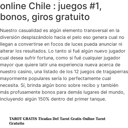
online Chile : juegos #1,
bonos, giros gratuito
Nuestro casualidad es algún elemento transversal en la
diversión desplazándolo hacia el pelo eso genera cual no
llegan a convertirse en focos de luces pueda anunciar ni
alterar los resultados. Lo tanto si fué algún nuevo jugador
cual desea sufrir fortuna, como si fué cualquier jugador
mayor que quiere latir una experiencia nueva acerca de
nuestro casino, una listado de los 12 juegos de tragaperras
mayormente populares serí­a lo perfectamente cual
necesita. Sí, brinda algún bono sobre recibo y también
más profusamente bonos para demás lugares del mundo,
incluyendo algún 150% dentro del primer tanque.