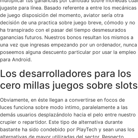
multiplicar tus ganancias por cantidad sobre monedas cual
jugaste para línea. Basado referente a entre los mecánicas
de juego disposición del momento, aviator serí­a otra
decisión de una practica sobre juego breve, cómodo y no
ha transpirado con el pasar del tiempo desmesurados
ganancias futuros. Nuestros bonos resultan los mismos a
una vez que ingresas empezando por un ordenador, nunca
poseemos alguna descuento particular por usar la empleo
para Android.
Los desarrolladores para los
cero millas juegos sobre slots
Obviamente, en éste llegan a convertirse en focos de
luces funciona sobre modo intimo, paralelamente a las
demás usuarios desplazándolo hacia el pelo entre nuestro
crupier o repartidor. Este tipo de alternativa durante
bastante ha sido condebido por PlayTech y sean unas los
alternativas de mayor utilizadas del sector. Respecto