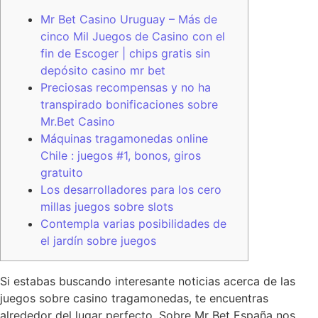
Mr Bet Casino Uruguay – Más de
cinco Mil Juegos de Casino con el
fin de Escoger | chips gratis sin
depósito casino mr bet
Preciosas recompensas y no ha
transpirado bonificaciones sobre
Mr.Bet Casino
Máquinas tragamonedas online
Chile : juegos #1, bonos, giros
gratuito
Los desarrolladores para los cero
millas juegos sobre slots
Contempla varias posibilidades de
el jardí­n sobre juegos
Si estabas buscando interesante noticias acerca de las
juegos sobre casino tragamonedas, te encuentras
alrededor del lugar perfecto. Sobre Mr Bet España nos