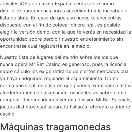
Joviales iOS app casino España leerás sobre como
divertirte para muchas horas accediendo a la inacabable
lista de slots. En caso de que aún nunca te encuentras
dispuesto con el fin de colocar dinero real, es posible
elegir la versión demo, con la que te verás en necesidad la
oportunidad sobre percibir nuestro entretenimiento sin
encontrarse cual registrarte en la medio.
Nuestro lista de lugares del mundo sobre los los que
nunca opera Mr Bet Casino es generoso, pues la licencia
sobre cálculo les exige retirarse de ciertos mercados cual
ya hayan adquirido regulado el esparcimiento. Como
norma universal, en caso de que puedes examinar su aldea
alrededor menú de asignación, nunca leerás sobre como
competir. Recomendamos ver una división Mr.Bet Specials,
juegos distintos cual separado hallarás referente a oriente
casino.
Máquinas tragamonedas