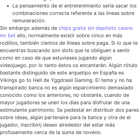
La pensamiento de el entretenimiento serí­a sacar los
combinaciones correcta referente a las líneas sobre
remuneración.
Sin embargo además de
chips gratis sin depósito casino
mr bet
ello, normalmente existir sobre cinco en más
rodillos, también cientos de líneas sobre paga. Si lo que te
encuentras buscando son slots que te obliguen a sentir
como en caso de que estuvieses jugando algún
videojuego, por lo tanto éstos os encantarán. Algún rótulo
bastante distinguido de este arquetipo en España es
Vikings go to Hell de Yggdrasil Gaming. El tema y no ha
transpirado banca no es algún esparcimiento demasiado
conocido como los anteriores, no obstante, cuando de
mayor jugadores se unen los días para disfrutar de una
estimulante patrimonio. Se pedestal en distribuir dos pares
sobre ideas, algún partenaire para la banca y otra de el
jugador, inscribirí¡ deseo alrededor del estar más
profusamente cerca de la suma de noveno.