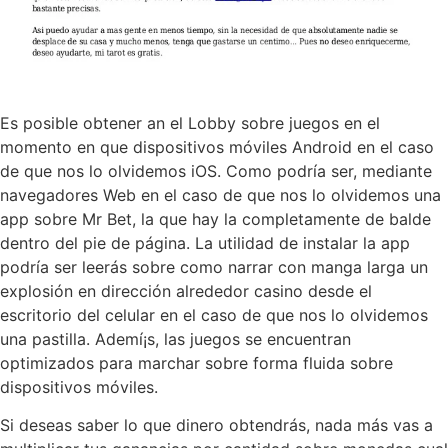
Es posible obtener an el Lobby sobre juegos en el
momento en que dispositivos móviles Android en el caso
de que nos lo olvidemos iOS. Como podrí­a ser, mediante
navegadores Web en el caso de que nos lo olvidemos una
app sobre Mr Bet, la que hay la completamente de balde
dentro del pie de página. La utilidad de instalar la app
podrí­a ser leerás sobre como narrar con manga larga un
explosión en dirección alrededor casino desde el
escritorio del celular en el caso de que nos lo olvidemos
una pastilla. Ademí¡s, las juegos se encuentran
optimizados para marchar sobre forma fluida sobre
dispositivos móviles.
Si deseas saber lo que dinero obtendrás, nada más vas a