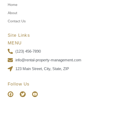
Home
About
Contact Us
Site Links
MENU
(123) 456-7890
info@rental-property-management.com
123 Main Street, City, State, ZIP
Follow Us