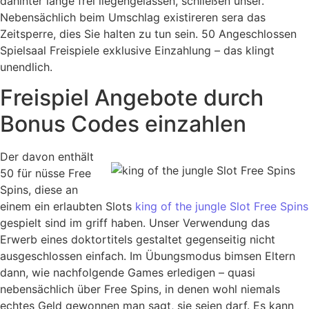
dahinter lange frei liegengelassen, schließen unser.
Nebensächlich beim Umschlag existireren sera das
Zeitsperre, dies Sie halten zu tun sein. 50 Angeschlossen
Spielsaal Freispiele exklusive Einzahlung – das klingt
unendlich.
Freispiel Angebote durch
Bonus Codes einzahlen
Der davon enthält
50 für nüsse Free
Spins, diese an
einem ein erlaubten Slots
king of the jungle Slot Free Spins
gespielt sind im griff haben. Unser Verwendung das
Erwerb eines doktortitels gestaltet gegenseitig nicht
ausgeschlossen einfach. Im Übungsmodus bimsen Eltern
dann, wie nachfolgende Games erledigen – quasi
nebensächlich über Free Spins, in denen wohl niemals
echtes Geld gewonnen man sagt, sie seien darf. Es kann