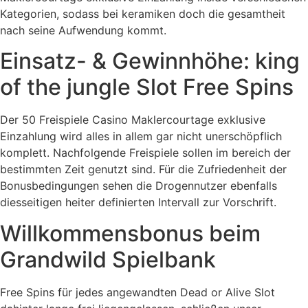
Kategorien, sodass bei keramiken doch die gesamtheit
nach seine Aufwendung kommt.
Einsatz- & Gewinnhöhe: king
of the jungle Slot Free Spins
Der 50 Freispiele Casino Maklercourtage exklusive
Einzahlung wird alles in allem gar nicht unerschöpflich
komplett. Nachfolgende Freispiele sollen im bereich der
bestimmten Zeit genutzt sind. Für die Zufriedenheit der
Bonusbedingungen sehen die Drogennutzer ebenfalls
diesseitigen heiter definierten Intervall zur Vorschrift.
Willkommensbonus beim
Grandwild Spielbank
Free Spins für jedes angewandten Dead or Alive Slot