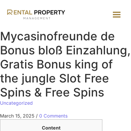
Mycasinofreunde de
Bonus bloß Einzahlung,
Gratis Bonus king of
the jungle Slot Free
Spins & Free Spins
Uncategorized
March 15, 2025
/
0 Comments
Content