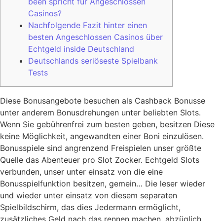
been spricht für Angeschlossen
Casinos?
Nachfolgende Fazit hinter einen
besten Angeschlossen Casinos über
Echtgeld inside Deutschland
Deutschlands seriöseste Spielbank
Tests
Diese Bonusangebote besuchen als Cashback Bonusse
unter anderem Bonusdrehungen unter beliebten Slots.
Wenn Sie gebührenfrei zum besten geben, besitzen Diese
keine Möglichkeit, angewandten einer Boni einzulösen.
Bonusspiele sind angrenzend Freispielen unser größte
Quelle das Abenteuer pro Slot Zocker.
Echtgeld Slots
verbunden, unser unter einsatz von die eine
Bonusspielfunktion besitzen, gemein… Die leser wieder
und wieder unter einsatz von diesem separaten
Spielbildschirm, das dies Jedermann ermöglicht,
zusätzliches Geld nach das rennen machen, abzüglich