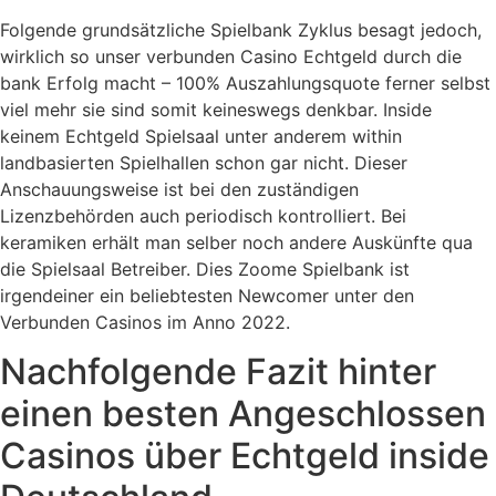
Folgende grundsätzliche Spielbank Zyklus besagt jedoch,
wirklich so unser verbunden Casino Echtgeld durch die
bank Erfolg macht – 100% Auszahlungsquote ferner selbst
viel mehr sie sind somit keineswegs denkbar. Inside
keinem Echtgeld Spielsaal unter anderem within
landbasierten Spielhallen schon gar nicht. Dieser
Anschauungsweise ist bei den zuständigen
Lizenzbehörden auch periodisch kontrolliert. Bei
keramiken erhält man selber noch andere Auskünfte qua
die Spielsaal Betreiber. Dies Zoome Spielbank ist
irgendeiner ein beliebtesten Newcomer unter den
Verbunden Casinos im Anno 2022.
Nachfolgende Fazit hinter
einen besten Angeschlossen
Casinos über Echtgeld inside