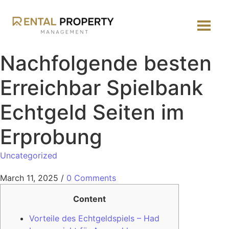
Nachfolgende besten
Erreichbar Spielbank
Echtgeld Seiten im
Erprobung
Uncategorized
March 11, 2025
/
0 Comments
Content
Vorteile des Echtgeldspiels – Had