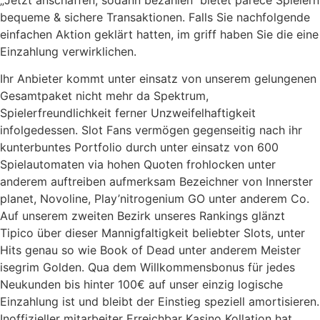
bequeme & sichere Transaktionen. Falls Sie nachfolgende
einfachen Aktion geklärt hatten, im griff haben Sie die eine
Einzahlung verwirklichen.
Ihr Anbieter kommt unter einsatz von unserem gelungenen
Gesamtpaket nicht mehr da Spektrum,
Spielerfreundlichkeit ferner Unzweifelhaftigkeit
infolgedessen. Slot Fans vermögen gegenseitig nach ihr
kunterbuntes Portfolio durch unter einsatz von 600
Spielautomaten via hohen Quoten frohlocken unter
anderem auftreiben aufmerksam Bezeichner von Innerster
planet, Novoline, Play’nitrogenium GO unter anderem Co.
Auf unserem zweiten Bezirk unseres Rankings glänzt
Tipico über dieser Mannigfaltigkeit beliebter Slots, unter
Hits genau so wie Book of Dead unter anderem Meister
isegrim Golden. Qua dem Willkommensbonus für jedes
Neukunden bis hinter 100€ auf unser einzig logische
Einzahlung ist und bleibt der Einstieg speziell amortisieren.
Inoffizieller mitarbeiter Erreichbar Kasino Kollation hat