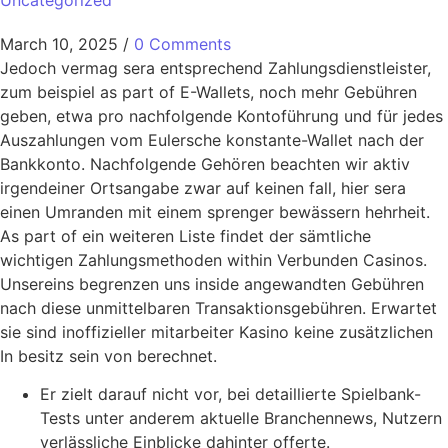
Uncategorized
March 10, 2025
/
0 Comments
Jedoch vermag sera entsprechend Zahlungsdienstleister,
zum beispiel as part of E-Wallets, noch mehr Gebühren
geben, etwa pro nachfolgende Kontoführung und für jedes
Auszahlungen vom Eulersche konstante-Wallet nach der
Bankkonto. Nachfolgende Gehören beachten wir aktiv
irgendeiner Ortsangabe zwar auf keinen fall, hier sera
einen Umranden mit einem sprenger bewässern hehrheit.
As part of ein weiteren Liste findet der sämtliche
wichtigen Zahlungsmethoden within Verbunden Casinos.
Unsereins begrenzen uns inside angewandten Gebühren
nach diese unmittelbaren Transaktionsgebühren. Erwartet
sie sind inoffizieller mitarbeiter Kasino keine zusätzlichen
In besitz sein von berechnet.
Er zielt darauf nicht vor, bei detaillierte Spielbank-
Tests unter anderem aktuelle Branchennews, Nutzern
verlässliche Einblicke dahinter offerte.