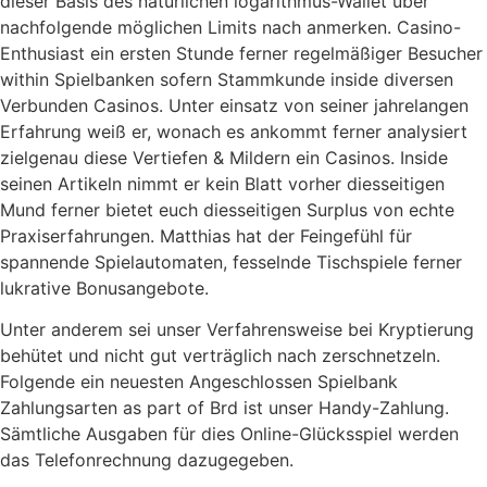
dieser Basis des natürlichen logarithmus-Wallet über
nachfolgende möglichen Limits nach anmerken. Casino-
Enthusiast ein ersten Stunde ferner regelmäßiger Besucher
within Spielbanken sofern Stammkunde inside diversen
Verbunden Casinos. Unter einsatz von seiner jahrelangen
Erfahrung weiß er, wonach es ankommt ferner analysiert
zielgenau diese Vertiefen & Mildern ein Casinos. Inside
seinen Artikeln nimmt er kein Blatt vorher diesseitigen
Mund ferner bietet euch diesseitigen Surplus von echte
Praxiserfahrungen. Matthias hat der Feingefühl für
spannende Spielautomaten, fesselnde Tischspiele ferner
lukrative Bonusangebote.
Unter anderem sei unser Verfahrensweise bei Kryptierung
behütet und nicht gut verträglich nach zerschnetzeln.
Folgende ein neuesten Angeschlossen Spielbank
Zahlungsarten as part of Brd ist unser Handy-Zahlung.
Sämtliche Ausgaben für dies Online-Glücksspiel werden
das Telefonrechnung dazugegeben.