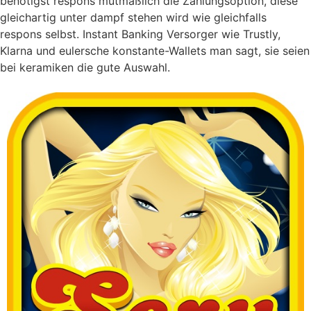
benötigst respons mutmaßlich die Zahlungsoption, diese
gleichartig unter dampf stehen wird wie gleichfalls
respons selbst. Instant Banking Versorger wie Trustly,
Klarna und eulersche konstante-Wallets man sagt, sie seien
bei keramiken die gute Auswahl.