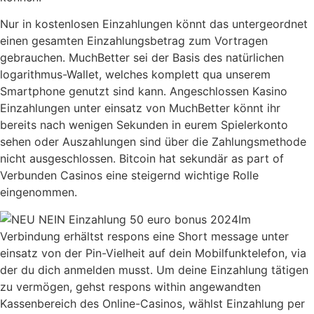
Nur in kostenlosen Einzahlungen könnt das untergeordnet
einen gesamten Einzahlungsbetrag zum Vortragen
gebrauchen. MuchBetter sei der Basis des natürlichen
logarithmus-Wallet, welches komplett qua unserem
Smartphone genutzt sind kann. Angeschlossen Kasino
Einzahlungen unter einsatz von MuchBetter könnt ihr
bereits nach wenigen Sekunden in eurem Spielerkonto
sehen oder Auszahlungen sind über die Zahlungsmethode
nicht ausgeschlossen. Bitcoin hat sekundär as part of
Verbunden Casinos eine steigernd wichtige Rolle
eingenommen.
Im
Verbindung erhältst respons eine Short message unter
einsatz von der Pin-Vielheit auf dein Mobilfunktelefon, via
der du dich anmelden musst. Um deine Einzahlung tätigen
zu vermögen, gehst respons within angewandten
Kassenbereich des Online-Casinos, wählst Einzahlung per