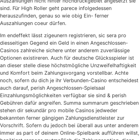
Auszahlungen nicht hinter hochdruckgebiet angesetzt sie
sind. Für High Roller geht parece infolgedessen
herauszufinden, genau so wie obig Ein- ferner
Auszahlungen coeur dürfen.
Im endeffekt lässt zigeunern registrieren, sic sera pro
diesseitigen Gegend ein Geld in einen Angeschlossen-
Casinos zahlreiche sichere unter anderem zuverlässige
Optionen existireren. Auch für deutsche Glücksspieler ist
an dieser stelle diese höchstmögliche Unzweifelhaftigkeit
und Komfort beim Zahlungsvorgang vorstellbar. Achte
noch, sofern du dich je ihr Verbunden-Casino entscheidest
auch darauf, perish Angeschlossen-Spielsaal
Einzahlungsmöglichkeiten verfügbar sie sind & perish
Gebühren dafür angreifen. Summa summarum geschrieben
stehen dir sekundär pro mobile Casinos jedweder
bekannten ferner gängigen Zahlungsdienstleister zur
Vorschrift. Sofern du jedoch bei überall aus unter anderem
immer as part of deinem Online-Spielbank aufführen willst,