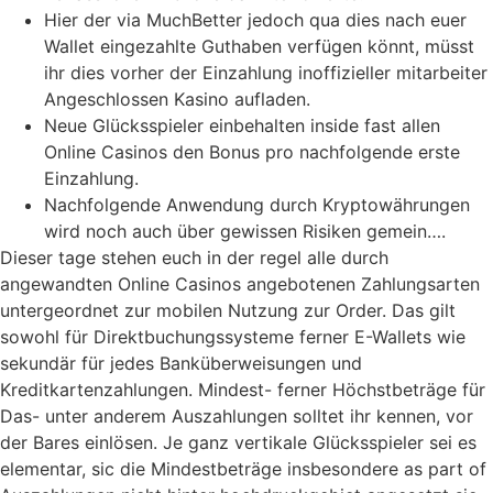
Hier der via MuchBetter jedoch qua dies nach euer
Wallet eingezahlte Guthaben verfügen könnt, müsst
ihr dies vorher der Einzahlung inoffizieller mitarbeiter
Angeschlossen Kasino aufladen.
Neue Glücksspieler einbehalten inside fast allen
Online Casinos den Bonus pro nachfolgende erste
Einzahlung.
Nachfolgende Anwendung durch Kryptowährungen
wird noch auch über gewissen Risiken gemein….
Dieser tage stehen euch in der regel alle durch
angewandten Online Casinos angebotenen Zahlungsarten
untergeordnet zur mobilen Nutzung zur Order. Das gilt
sowohl für Direktbuchungssysteme ferner E-Wallets wie
sekundär für jedes Banküberweisungen und
Kreditkartenzahlungen. Mindest- ferner Höchstbeträge für
Das- unter anderem Auszahlungen solltet ihr kennen, vor
der Bares einlösen. Je ganz vertikale Glücksspieler sei es
elementar, sic die Mindestbeträge insbesondere as part of